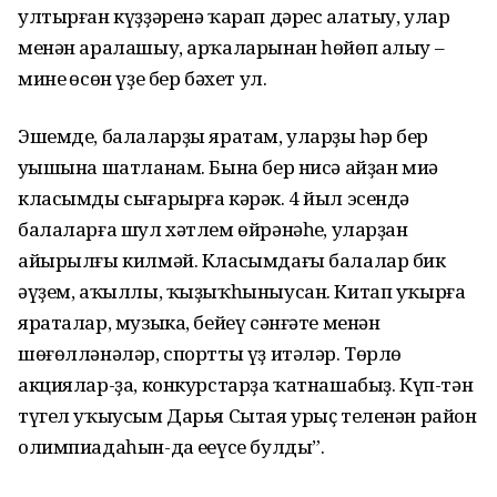
ултырған күҙҙәренә ҡарап дәрес аңлатыу, улар
менән аралашыу, арҡаларынан һөйөп алыу –
минең өсөн үҙе бер бәхет ул.
Эшемде, балаларҙы яратам, уларҙың һәр бер
уңышына шатланам. Бына бер нисә айҙан миңә
класымды сығарырға кәрәк. 4 йыл эсендә
балаларға шул хәтлем өйрәнәһең, уларҙан
айырылғы килмәй. Класымдағы балалар бик
әүҙем, аҡыллы, ҡыҙыҡһыныусан. Китап уҡырға
яраталар, музыка, бейеү сәнғәте менән
шөғөлләнәләр, спортты үҙ итәләр. Төрлө
акциялар-ҙа, конкурстарҙа ҡатнашабыҙ. Күп-тән
түгел уҡыусым Дарья Сытая урыҫ теленән район
олимпиадаһын-да еңеүсе булды”.