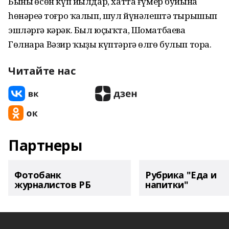
Бының өсөн күп йылдар, хатта ғүмер буйына
һөнәреңә тоғро ҡалып, шул йүнәлештә тырышып
эшләргә кәрәк. Был юҫыҡта, Шоматбаева
Гөлнара Вәзир ҡыҙы күптәргә өлгө булып тора.
Читайте нас
Партнеры
Фотобанк
Рубрика "Еда и
журналистов РБ
напитки"