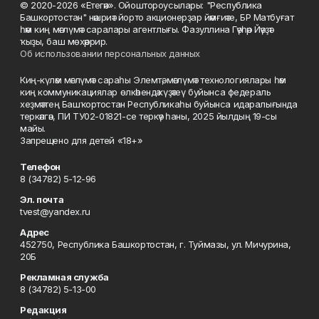
© 2020-2026 «Етегән». Ойоштороусылары: "Республика
Башкортостан" нәшриәт йорто акционерҙар йәмғиәте, БР Матбуғат
һәм киң мәғлүмәт саралары агентлығы. Фазуллина Гәүһәр Йәүҙәт
ҡыҙы, баш мөхәррир.
Об использовании персональных данных
Киң-күләм мәғлүмәт сараһы Элемтә, мәғлүмәт технологиялары һәм
киң коммуникациялар өлкәһендә күҙәтеү буйынса федераль
хеҙмәттең Башҡортостан Республикаһы буйынса идаралығында
теркәлгән, ПИ ТУ02-01821-се теркәү һаны, 2025 йылдың 19-сы
майы.
Запрещено для детей «18+»
Телефон
8 (34782) 5-12-96
Эл. почта
tvest@yandex.ru
Адрес
452750, Республика Башкортостан, г. Туймазы, ул. Мичурина,
20Б
Рекламная служба
8 (34782) 5-13-00
Редакция