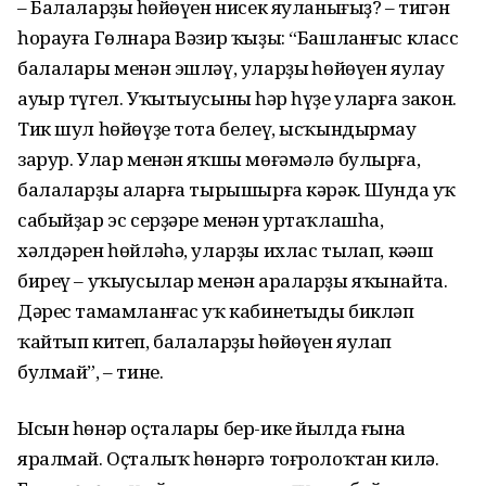
– Балаларҙың һөйөүен нисек яуланығыҙ? – тигән
һорауға Гөлнара Вәзир ҡыҙы: “Башланғыс класс
балалары менән эшләү, уларҙың һөйөүен яулау
ауыр түгел. Уҡытыусының һәр һүҙе уларға закон.
Тик шул һөйөүҙе тота белеү, ысҡындырмау
зарур. Улар менән яҡшы мөғәмәлә булырға,
балаларҙы аңларға тырышырға кәрәк. Шунда уҡ
сабыйҙар эс серҙәре менән уртаҡлашһа,
хәлдәрен һөйләһә, уларҙы ихлас тыңлап, кәңәш
биреү – уҡыусылар менән араларҙы яҡынайта.
Дәрес тамамланғас уҡ кабинетыңды бикләп
ҡайтып китеп, балаларҙың һөйөүен яулап
булмай”, – тине.
Ысын һөнәр оҫталары бер-ике йылда ғына
яралмай. Оҫталыҡ һөнәргә тоғролоҡтан килә.