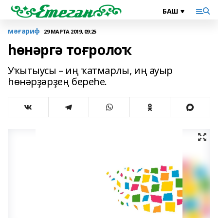
мәғариф
29 МАРТА 2019, 09:25
һөнәргә тоғролоҡ
Уҡытыусы – иң ҡатмарлы, иң ауыр
һөнәрҙәрҙең береһе.