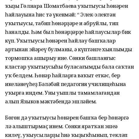
ҡыҙы Гөлнара Шоматбаева уҡытыусы һөнәрен
һайлауына һис тә үкенмәй: “ Элек-электән
уҡытыусы, табип һөнәрҙәре иң абруйлы, тип
һаналды. Һәм был һөнәрҙәрҙе һайлаусылар бик
күп. Уҡытыусы һөнәрен һайлау башҡалар
артынан эйәреү булманы, ә күптәнге хыялымды
тормошҡа ашырыу ине. Сөнки башланғыс
кластар уҡытыусыһы буласағымды бала саҡтан
уҡ белдем. Һөнәр һайларға ваҡыт еткәс, бер
икеләнеүһеҙ Бәләбәй педагогия училищеһына
уҡырға индем. Уны уңышлы тамамлағандан
алып Языков мәктәбендә эшләйем.
Бөгөн дә уҡытыусы һөнәрен башҡа бер һөнәргә
лә алыштырмаҫ инем. Сөнки яратҡан эшеңә
килеү, уҡыусыларҙың һиңә ҡыҙыҡһынып, текләп