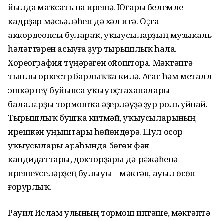
йылда маҡсатына ирешә. Юғары белемле
кадрҙар мәсьәләһен дә хәл итә. Оҫта
аккордеонсы булараҡ, уҡыусыларҙың музыкаль
һәләттәрен асыуға ҙур тырышлыҡ һала.
Хореография түңәрәген ойоштора. Мәктәптә
тынлы оркестр барлыҡҡа килә. Ағас һәм металл
эшкәртеү буйынса уҡыу оҫтаханалары
балаларҙы тормошҡа әҙерләүҙә ҙур роль уйнай.
Тырышлыҡ бушҡа китмәй, уҡыусыларының
ирешкән уңыштары һөйөндөрә. Шул осор
уҡыусылары араһында бөгөн фән
кандидаттары, докторҙары дә-рәжәһенә
ирешеүселәрҙең булыуы – мәктәп, ауыл өсөн
ғорурлыҡ.
Рауил Ислам улының тормош иптәше, мәктәптә