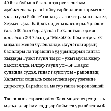
40 йыл буйына балаларҙа рус теле һәм
әҙәбиәтенә ҡарата һөйөү тәрбиәләгән хөрмәтле
уҡытыусы Рәйсә Ғәҙи ҡыҙы ла ихтирамлы шәхес,
Хеҙмәт Ҡыҙыл Байраҡ ордены кавалеры. Үрнәкле
ғаилә 60 йыл бергә үткән һоҡланғыс тормош
юлы өсөн 2017 йылда “Мөхәббәт һәм тоғролоҡ”
миҙалы менән бүләкләнде. Дәүләтовтарҙың
балалары ла тормошта үҙ урындарын тапты:
ҡыҙҙары Гүзәл Рауил ҡыҙы – уҡытыусы, хәҙер
хаҡлы ялда, Илдар Рауил ул – БР Юғары
судында судъя, Ринат Рауил улы – райондың
Халыҡты социаль хеҙмәтләндереү үҙәгендә
директор. Барыһы ла матур ғаилә ҡороп йәшәй.
Тантаналы сараға район Хакимиәтенең социаль
мәсьәләләр һәм кадрҙар буйынса урынбаҫары Ф.