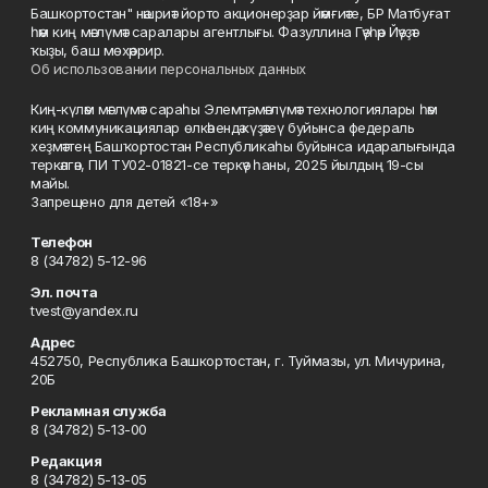
Башкортостан" нәшриәт йорто акционерҙар йәмғиәте, БР Матбуғат
һәм киң мәғлүмәт саралары агентлығы. Фазуллина Гәүһәр Йәүҙәт
ҡыҙы, баш мөхәррир.
Об использовании персональных данных
Киң-күләм мәғлүмәт сараһы Элемтә, мәғлүмәт технологиялары һәм
киң коммуникациялар өлкәһендә күҙәтеү буйынса федераль
хеҙмәттең Башҡортостан Республикаһы буйынса идаралығында
теркәлгән, ПИ ТУ02-01821-се теркәү һаны, 2025 йылдың 19-сы
майы.
Запрещено для детей «18+»
Телефон
8 (34782) 5-12-96
Эл. почта
tvest@yandex.ru
Адрес
452750, Республика Башкортостан, г. Туймазы, ул. Мичурина,
20Б
Рекламная служба
8 (34782) 5-13-00
Редакция
8 (34782) 5-13-05