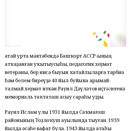
Ҡатай урта мәктәбендә Башҡорт АССР-ының
атҡаҙанған уҡытыусыһы, педагогик хеҙмәт
ветераны, бер нисә быуын ҡатайлыларға тәрбиә
һәм белем биреүҙә 40 йыл буйына арымай-
талмай хеҙмәт иткән Рауил Дәүләтов иҫтәлегенә
мемориаль таҡтаташ асыу сараһы уҙҙы.
Рауил Ислам улы 1931 йылда Саҡмағош
районының Тоҙлоҡуш ауылында тыуған. 1939
йылда әсәһе вафат була. 1943 йылда атаһы