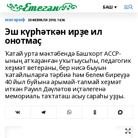
мәғариф
20 ФЕВРАЛЯ 2019, 14:36
Эш күрһәткән ирҙе ил
онотмаҫ
Ҡатай урта мәктәбендә Башҡорт АССР-
ының атҡаҙанған уҡытыусыһы, педагогик
хеҙмәт ветераны, бер нисә быуын
ҡатайлыларға тәрбиә һәм белем биреүҙә
40 йыл буйына арымай-талмай хеҙмәт
иткән Рауил Дәүләтов иҫтәлегенә
мемориаль таҡтаташ асыу сараһы уҙҙы.