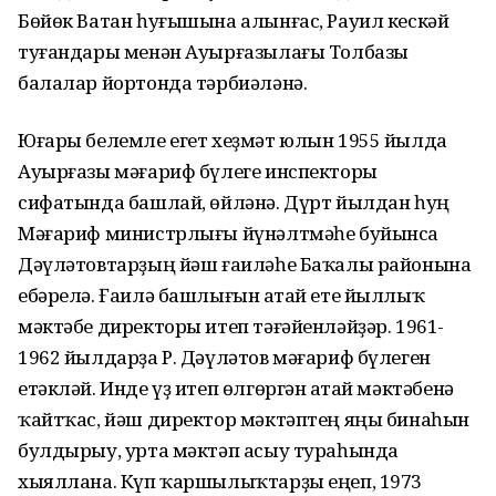
Бөйөк Ватан һуғышына алынғас, Рауил кескәй
туғандары менән Ауырғазылағы Толбазы
балалар йортонда тәрбиәләнә.
Юғары белемле егет хеҙмәт юлын 1955 йылда
Ауырғазы мәғариф бүлеге инспекторы
сифатында башлай, өйләнә. Дүрт йылдан һуң
Мәғариф министрлығы йүнәлтмәһе буйынса
Дәүләтовтарҙың йәш ғаиләһе Баҡалы районына
ебәрелә. Ғаилә башлығын Ҡатай ете йыллыҡ
мәктәбе директоры итеп тәғәйенләйҙәр. 1961-
1962 йылдарҙа Р. Дәүләтов мәғариф бүлеген
етәкләй. Инде үҙ итеп өлгөргән Ҡатай мәктәбенә
ҡайтҡас, йәш директор мәктәптең яңы бинаһын
булдырыу, урта мәктәп асыу тураһында
хыяллана. Күп ҡаршылыҡтарҙы еңеп, 1973