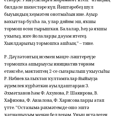
билдәле шәхестәре күп. Йәштәребеҙ шул
быуындың хеҙмәтен онотмаһын ине. Ауыр
ваҡыттар булһа ла, улар дөйөм эш, яҡшы
тормош өсөн тырышҡан. Балалар, һеҙ ҙә яҡшы
уҡығыҙ, изге йолаларҙы дауам итегеҙ.
Хыялдарығыҙ тормошҡа ашһын,” – тине.
Р. Дәүләтовтың исемен мәңге-ләштереүҙе
тормошҡа ашырыусы инициатив төркөм
етәксеһе, мәктәптең 2-се сығарылыш уҡыусыһы
Р. Нәбиев халыҡтан ҡултамғалар йыйыуҙа
әүҙемлек күрһәткән ауылдаштарҙан З.
Әхмәтханов һәм Ф. Ахунова, Р. Шакирова, В.
Хафизова, Ф. Авзалова, Ф. Харисоваларҙы атап
үтте. ”Остазыма рәхмәтемде ошо эштә
ҡатнашыуым менән белдерәм. Уның иҫтәлеген