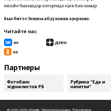
киләһе быуындар хәтерендә оҙаҡ һаҡланыр.
Был битте Лениза Ғабдуллина әҙерләне.
Читайте нас
Партнеры
Фотобанк
Рубрика "Еда и
журналистов РБ
напитки"
© 2020-2026 «Етегән». Ойоштороусылары: "Республика