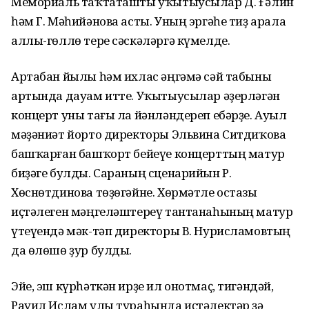
Мемориаль таҡтаташты уҡытыусылар Д. Ғәлин
һәм Г. Мәһийәнова асты. Уның эргәһе тиҙ арала
аллы-гөллө тере сәскәләргә күмелде.
Артабан йылы һәм ихлас әңгәмә сәй табыны
артында дауам итте. Уҡытыусылар әҙерләгән
концерт уны тағы ла йәнләндереп ебәрҙе. Ауыл
мәҙәниәт йорто директоры Эльвина Ситдиҡова
башҡарған башҡорт бейеүе концерттың матур
биҙәге булды. Сараның сценарийын Р.
Хөснөтдинова төҙөгәйне. Хөрмәтле остазы
иҫтәлеген мәңгеләштереү тантанаһының матур
үтеүендә мәк-тәп директоры В. Нурисламовтың
да өлөшө ҙур булды.
Эйе, эш күрһәткән ирҙе ил онотмаҫ, тигәндәй,
Рауил Ислам улы тураһында иҫтәлектәр ҙә