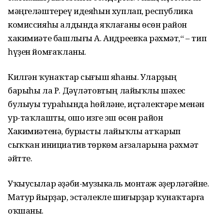
мәңгеләштереү идеяһын хуплап, республика
комиссияһы алдында яҡлағаны өсөн район
хакимиәте башлығы А. Андреевҡа рәхмәт,“ – тип
һүҙен йомғаҡланы.
Килгән ҡунаҡтар сығыш яһаны. Уларҙың
барыһы ла Р. Дәүләтовтың лайыҡлы шәхес
булыуы тураһында һөйләне, иҫтәлектәре менән
ур-таҡлашты, ошо изге эш өсөн район
Хакимиәтенә, бурысты лайыҡлы атҡарып
сыҡҡан инициатив төркөм ағзаларына рәхмәт
әйтте.
Уҡыусылар әҙәби-музыкаль монтаж әҙерләгәйне.
Матур йырҙар, эстәлекле шиғырҙар ҡунаҡтарға
оҡшаны.