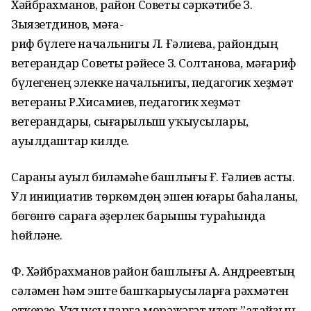
Хәйбрахманов, район Советы сәркәтибе З.
Зыязетдинов, мәға-
риф бүлеге начальнигы Л. Ғәлиева, райондың
ветерандар Советы рәйесе З. Солтанова, мәғариф
бүлегенең элекке начальнигы, педагогик хеҙмәт
ветераны Р.Хисамиев, педагогик хеҙмәт
ветерандары, сығарылыш уҡыусылары,
ауылдаштар килде.
Сараны ауыл биләмәһе башлығы Ғ. Ғәлиев асты.
Ул инициатив төркөмдөң эшен юғары баһаланы,
бөгөнгө сараға әҙерлек барышы тураһында
һөйләне.
Ф. Хәйбрахманов район башлығы А. Андреевтың
сәләмен һәм эште башҡарыусыларға рәхмәтен
еткерҙе. Уҡыусыларға мөрәжәғәт итеп: ”Ҡатайҙың