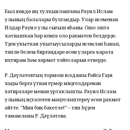
Был көндө иң тулҡынланғаны Рауил Ислам
улының балалары булғандыр. Улар исеменән
Илдар Рауил улы сығыш яһаны. Ошо эштә
ҡатнашҡан һәр кемгә оло рәхмәтен белдерҙе.
Үҙен уҡытҡан уҡытыусыларҙы исемләп һанап,
төплө белем биргәндәре өсөн уларға ҡарата
ихтирам һәм хөрмәт тойғоларын еткерҙе.
Р. Дәүләтовтың тормош юлдашы Рәйсә Ғәҙи
ҡыҙы бергә үткән ғүмер миҙгелдәренән
хәтирәләре менән уртаҡлашты. Рауил Ислам
улының иҫтәлеген мәңгеләштереү өсөн рәхмәт
әйтте. ”Мин бик бәхетле!” – тип һүҙен
тамамланы Р. Дәүләтова.