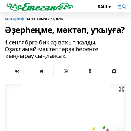
мәғариф
14 СЕНТЯБРЯ 2018, 09:02
Әҙерһеңме, мәктәп, уҡыуға?
1 сентябргә бик аҙ ваҡыт ҡалды.
Оҙаҡламай мәктәптәрҙә беренсе
ҡыңғырау сыңлаясаҡ.