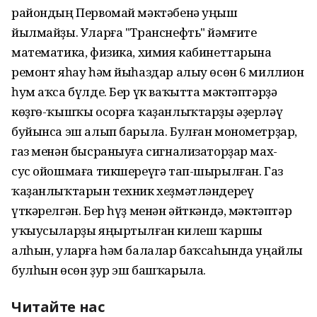
райондың Первомай мәктәбенә уңыш
йылмайҙы. Уларға "Транснефть" йәмғите
математика, физика, химия кабинеттарына
ремонт яһау һәм йыһаздар алыу өсөн 6 миллион
һум аҡса бүлде. Бер үк ваҡытта мәктәптәрҙә
көҙгө-ҡышҡы осорға ҡаҙанлыҡтарҙы әҙерләү
буйынса эш алып барыла. Булған монометрҙар,
газ менән бысраныуға сигнализаторҙар мах-
сус ойошмаға тикшереүгә тап-шырылған. Газ
ҡаҙанлыҡтарын техник хеҙмәтләндереү
үткәрелгән. Бер һүҙ менән әйткәндә, мәктәптәр
уҡыусыларҙы яңыртылған килеш ҡаршы
алһын, уларға һәм балалар баҡсаһында уңайлы
булһын өсөн ҙур эш башҡарыла.
Читайте нас