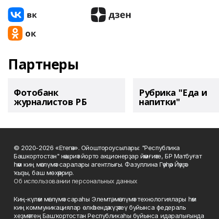
Партнеры
Фотобанк
Рубрика "Еда и
журналистов РБ
напитки"
© 2020-2026 «Етегән». Ойоштороусылары: "Республика
Башкортостан" нәшриәт йорто акционерҙар йәмғиәте, БР Матбуғат
һәм киң мәғлүмәт саралары агентлығы. Фазуллина Гәүһәр Йәүҙәт
ҡыҙы, баш мөхәррир.
Об использовании персональных данных
Киң-күләм мәғлүмәт сараһы Элемтә, мәғлүмәт технологиялары һәм
киң коммуникациялар өлкәһендә күҙәтеү буйынса федераль
хеҙмәттең Башҡортостан Республикаһы буйынса идаралығында