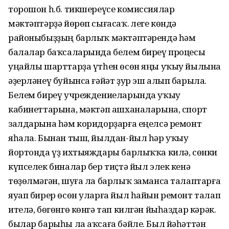
торошон һ.б. тикшереүсе комиссиялар
мәктәптәрҙә йөрөп сығасаҡ. Әлеге көндә
районыбыҙҙың барлыҡ мәктәптәрендә һәм
балалар баҡсаларында белем биреү процесы
уңайлы шарттарҙа үтһен өсөн яңы уҡыу йылына
әҙерләнеү буйынса ғәйәт ҙур эш алып барыла.
Белем биреү учреждениеларында уҡыу
кабинеттарына, мәктәп ашханаларына, спорт
залдарына һәм коридорҙарға еңелсә ремонт
яһала. Бынан тыш, йылдан-йыл һәр уҡыу
йортонда үҙ ихтыяждары барлыҡҡа килә, сөнки
күпселек биналар бер тиҫтә йыл элек кенә
төҙөлмәгән, шуға ла барлыҡ заманса талаптарға
яуап бирер өсөн уларға йыл һайын ремонт талап
ителә, бөгөнгө көнгә тап килгән йыһаздар кәрәк. Ә
былар барыһы ла аҡсаға бәйле. Был йәһәттән