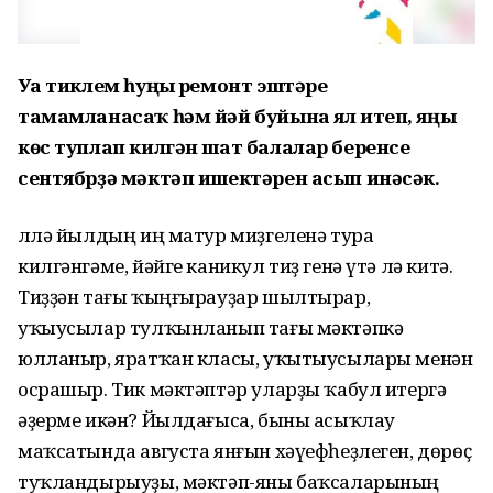
Уға тиклем һуңғы ремонт эштәре
тамамланасаҡ һәм йәй буйына ял итеп, яңы
көс туплап килгән шат балалар беренсе
сентябрҙә мәктәп ишектәрен асып инәсәк.
Әллә йылдың иң матур миҙгеленә тура
килгәнгәме, йәйге каникул тиҙ генә үтә лә китә.
Тиҙҙән тағы ҡыңғырауҙар шылтырар,
уҡыусылар тулҡынланып тағы мәктәпкә
юлланыр, яратҡан класы, уҡытыусылары менән
осрашыр. Тик мәктәптәр уларҙы ҡабул итергә
әҙерме икән? Йылдағыса, быны асыҡлау
маҡсатында августа янғын хәүефһеҙлеген, дөрөҫ
туҡландырыуҙы, мәктәп-яны баҡсаларының