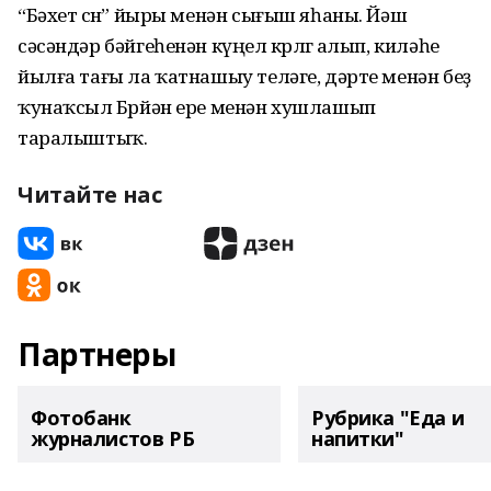
“Бәхет өсөн” йыры менән сығыш яһаны. Йәш
сәсәндәр бәйгеһенән күңел көрлөгө алып, киләһе
йылға тағы ла ҡатнашыу теләге, дәрте менән беҙ
ҡунаҡсыл Бөрйән ере менән хушлашып
таралыштыҡ.
Читайте нас
Партнеры
Фотобанк
Рубрика "Еда и
журналистов РБ
напитки"