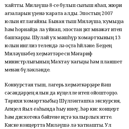
ҡайтты. Миләүшә 8-се булып сығыш яһап, жюри
ағзаларын үҙенә ҡарата алды. Эпостың 2007
юлын ятлағайны. Бынан тыш Миләүшә, ҡумыҙҙа
һәм һорнайҙа ла уйнап, эпостан өҙөктө мөнәжәт итеп
башҡарҙы. Шулай уҡ мәшһүр ҡомартҡының 13
юлын инглиз телендә лә оҫта һөйләне. Беҙҙең
Миләүшәбеҙ хеҙмәттәре өсөн Мәғариф
министрлығының Маҡтау ҡағыҙы һәм планшет
менән бүләкләнде.
Конкурстан тыш, лагерь хеҙмәткәрҙәре йәш
сәсәндәрҙең ялын да күңелле итеп ойошторҙо.
Тарихи ҡомартҡыбыҙ Шүлгәнташҡа экскурсия,
Ағиҙел йыл-ғаһында һыу инеү, һәр кис концерт
һәм дискотека бәйгене иҫтә ҡалырлыҡ итте.
Киске концертта Миләүшә лә ҡатнашты. Ул