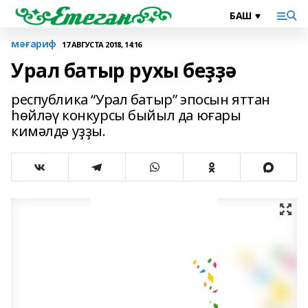
мәғариф
17 АВГУСТА 2018, 14:16
Урал батыр рухы беҙҙә
республика “Урал батыр” эпосын яттан
һөйләү конкурсы быйыл да юғары
кимәлдә уҙҙы.