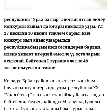
республика “Урал батыр” эпосын яттан һөйләү
конкурсы быйыл да юғары кимәлдә уҙҙы. Ул
27 июндән 30 июнгә тиклем барҙы. Был
конкурс йыл һайын уҙғарылып,
республикабыҙҙың йәш сәсәндәрен барлай,
иленә хеҙмәт итерҙәй өмөтлө һүҙ оҫталарын
асыҡлай. Бәйгенең I турына һәләтле 48
ҡатнашыусы килгәйне.
Конкурс Бөрйән районының «Ағиҙел» ял һәм
һауыҡтырыу лагерында уҙҙы. республика XХ
“Урал батыр” эпосын яттан һөйләү йәш сәсәндәр
бәйгеһендә беҙҙең районды Миләүшә Дусиева
(фотола) уңышлы яҡланы һәм II урын алып