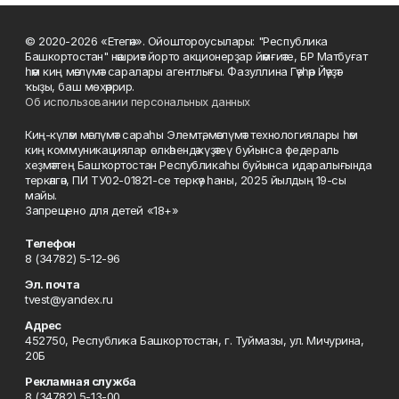
© 2020-2026 «Етегән». Ойоштороусылары: "Республика
Башкортостан" нәшриәт йорто акционерҙар йәмғиәте, БР Матбуғат
һәм киң мәғлүмәт саралары агентлығы. Фазуллина Гәүһәр Йәүҙәт
ҡыҙы, баш мөхәррир.
Об использовании персональных данных
Киң-күләм мәғлүмәт сараһы Элемтә, мәғлүмәт технологиялары һәм
киң коммуникациялар өлкәһендә күҙәтеү буйынса федераль
хеҙмәттең Башҡортостан Республикаһы буйынса идаралығында
теркәлгән, ПИ ТУ02-01821-се теркәү һаны, 2025 йылдың 19-сы
майы.
Запрещено для детей «18+»
Телефон
8 (34782) 5-12-96
Эл. почта
tvest@yandex.ru
Адрес
452750, Республика Башкортостан, г. Туймазы, ул. Мичурина,
20Б
Рекламная служба
8 (34782) 5-13-00