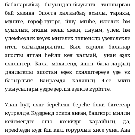
бабаларыбыҙ быуындан-быуынға тапшырған
бай хазина. Эпоста халҡыбыҙ асылы, тарихы,
мәҙәниәте, ғөрөф-ғәҙәттәре, йәшәү мәғәнәһе, изгелек һәм
яуызлыҡ, яҡшы менән яман, тыуым, үлем һәм
үлемһеҙлек кеүек мәңгелек төшөнсәләр үҙенсәлекле
итеп сағылдырылған. Был сарала балалар
эпосты яттан һөйләп кенә ҡалмай, ә унан өҙөк
сәхнәләштерә. Ҡала мөхитендә йәшәгән бала-ларҙың
данлыҡлы эпостан өҙөк сәхнәләштереүе үҙе үк
батырлыҡ! Байрамда ҡаланың 4-се мәктәп
уҡыусылары үҙҙәре әҙерләгән өҙөктө күрһәтте.
Унан һуң сәхнәгә береһенән береһе бәләкәй бәйгеселәр
күтәрелде. Күҙҙәрендә осҡон янған, башҡорт милли
кейемендәге ошо кескәйҙәргә ҡарайһың да,
ирекһеҙҙән күҙгә йәш килә, ғорурлыҡ хисе уяна. Ана