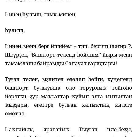
Һинең һулыш, тимәк, минең
һулыш,
Һинең менән бергә йәшнәйем – тип, бергәләп шағир Р.
Шәкүрҙең “Башҡорт телендә һөйләшәм” йыры менән
тамамланы байрамды Салауат вариҫтары!
Туған телен, мәҙәниәтен өҙөлөп һөйгән, күңелендә
башҡорт булыуына оло ғорурлыҡ тойғоһо
йөрөткән, ҙур маҡсаттар ҡуйып алға ынтылған
ҡыҙҙары, егеттәре булған халыҡтың киләсәге
өмөтлө.
Һаҡлайыҡ, яратайыҡ Тыуған иле-беҙҙе,