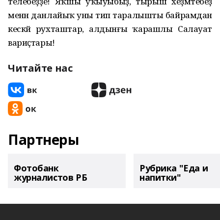
телебеҙҙе! Яҡшы уҡыуыбыҙ, тырыш хеҙмәтебеҙ
менән данлайыҡ уны тип таралышты байрамдан
кескәй рухташтар, алдынғы ҡарашлы Салауат
вариҫтары!
Читайте нас
Партнеры
Фотобанк
Рубрика "Еда и
журналистов РБ
напитки"