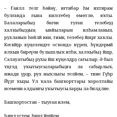
– Ғаиләлә телгә һөйөү, иғтибар һәм ихтирам
булғанда ғына киләсәгебеҙ өмөтлө, яҡты.
Балаларыбыҙ бөгөн туған телебеҙҙә
халҡыбыҙҙың ынйыларын илһамланып,
рухланып һөйләй икән, тимәк, телебеҙ йәшәргә хаҡлы.
Кескәйҙәр күңелендәге осҡондо күреп, һүндермәй
ялҡын биреүенә булышлыҡ итһәк, халҡыбыҙ йәшәр,
Салауатыбыҙ рухы йәш күңелдәрҙә сағылыр. Ә был
тәңгәлдә уҡытыусыларыбыҙға ла сабырлыҡ,
ижади үрҙәр, рух ныҡлығы теләйем, – тине Гәүһәр
Йәүҙәт ҡыҙы. Ул ҡала башҡорттары ҡоролтайы
исеменән алдынғы уҡытыусыларҙы ла билдәләне.
Башҡортостан – тыуған илем,
Һиндә үҫтем, һиндә йәшәйем.