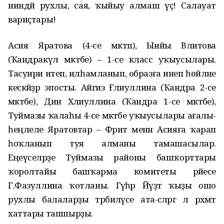
ниндәй рухлы, сая, ҡыйыу алмаш үҫә! Салауат
вариҫтары!
Асия Яратова (4-се мәктәп), Ынйы Вәлитова
(Ҡандракүл мәктәбе) – 1-се класс уҡыусылары.
Тасуири итеп, илһамланып, образға инеп һөйләне
кескәйҙәр эпосты. Айгизә Ғәлиуллина (Ҡандра 2-се
мәктәбе), Динә Хәлиуллина (Ҡандра 1-се мәктәбе),
Туймазы ҡалаһы 4-се мәктәбе уҡыусылары ағалы-
һеңлеле Яратовтар – Фәрит менән Асияға ҡарап
һоҡланып туя алманы тамашасылар.
Еңеүселәрҙе Туймазы районы башҡорттары
ҡоролтайы башҡарма комитеты рәйесе
Г.Фазуллина ҡотланы. Гәүһәр Йәүҙәт ҡыҙы ошо
рухлы балаларҙы тәрбиәләүсе ата-әсәләргә лә рәхмәт
хаттары тапшырҙы.