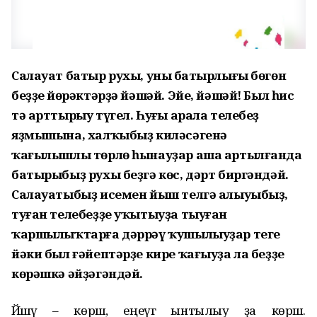
Салауат батыр рухы, уның батырлығы бөгөн
беҙҙең йөрәктәрҙә йәшәй. Эйе, йәшәй! Был һис
тә арттырыу түгел. Һуңғы арала телебеҙ
яҙмышына, халҡыбыҙ киләсәгенә
ҡағылышлы төрлө һынауҙар аша артылғанда
батырыбыҙ рухы беҙгә көс, дәрт биргәндәй.
Салауатыбыҙ исемен йыш телгә алыуыбыҙ,
туған телебеҙҙе уҡытыуҙа тыуған
ҡаршылыҡтарға дәррәү ҡушылыуҙар теге
йәки был ғәйептәрҙе кире ҡағыуҙа ла беҙҙе
көрәшкә әйҙәгәндәй.
Йәшәү – көрәш, еңеүгә ынтылыу ҙа көрәш.