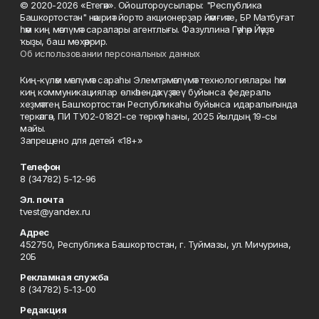
© 2020-2026 «Етегән». Ойоштороусылары: "Республика
Башкортостан" нәшриәт йорто акционерҙар йәмғиәте, БР Матбуғат
һәм киң мәғлүмәт саралары агентлығы. Фазуллина Гәүһәр Йәүҙәт
ҡыҙы, баш мөхәррир.
Об использовании персональных данных
Киң-күләм мәғлүмәт сараһы Элемтә, мәғлүмәт технологиялары һәм
киң коммуникациялар өлкәһендә күҙәтеү буйынса федераль
хеҙмәттең Башҡортостан Республикаһы буйынса идаралығында
теркәлгән, ПИ ТУ02-01821-се теркәү һаны, 2025 йылдың 19-сы
майы.
Запрещено для детей «18+»
Телефон
8 (34782) 5-12-96
Эл. почта
tvest@yandex.ru
Адрес
452750, Республика Башкортостан, г. Туймазы, ул. Мичурина,
20Б
Рекламная служба
8 (34782) 5-13-00
Редакция