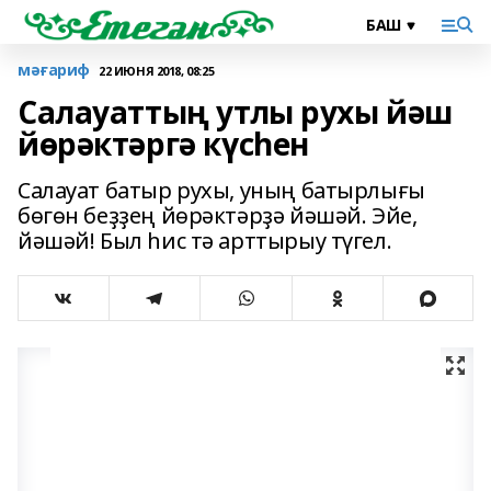
мәғариф
22 ИЮНЯ 2018, 08:25
Салауаттың утлы рухы йәш
йөрәктәргә күсһен
Салауат батыр рухы, уның батырлығы
бөгөн беҙҙең йөрәктәрҙә йәшәй. Эйе,
йәшәй! Был һис тә арттырыу түгел.