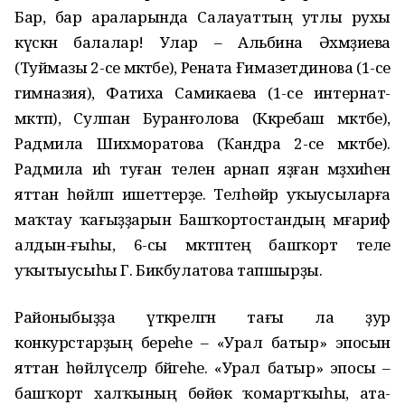
Бар, бар араларында Салауаттың утлы рухы
күскән балалар! Улар – Альбина Әхмәҙиева
(Туймазы 2-се мәктәбе), Рената Ғимазетдинова (1-се
гимназия), Фатиха Самикаева (1-се интернат-
мәктәп), Сулпан Буранғолова (Кәкребаш мәктәбе),
Радмила Шихморатова (Ҡандра 2-се мәктәбе).
Радмила иһә туған теленә арнап яҙған мәҙхиәһен
яттан һөйләп ишеттерҙе. Телһөйәр уҡыусыларға
маҡтау ҡағыҙҙарын Башҡортостандың мәғариф
алдын-ғыһы, 6-сы мәктәптең башҡорт теле
уҡытыусыһы Г. Бикбулатова тапшырҙы.
Районыбыҙҙа үткәрелгән тағы ла ҙур
конкурстарҙың береһе – «Урал батыр» эпосын
яттан һөйләүселәр бәйгеһе. «Урал батыр» эпосы –
башҡорт халҡының бөйөк ҡомартҡыһы, ата-