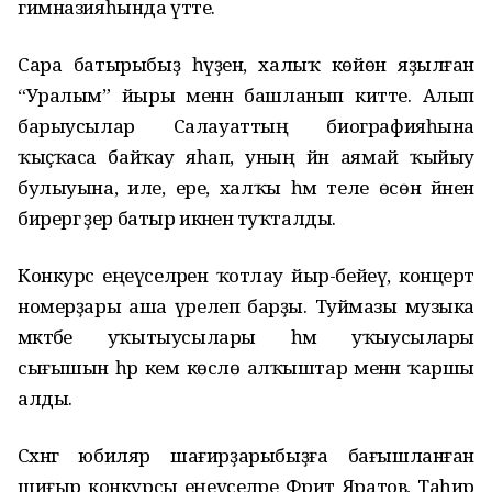
гимназияһында үтте.
Сара батырыбыҙ һүҙенә, халыҡ көйөнә яҙылған
“Уралым” йыры менән башланып китте. Алып
барыусылар Салауаттың биографияһына
ҡыҫҡаса байҡау яһап, уның йән аямай ҡыйыу
булыуына, иле, ере, халҡы һәм теле өсөн йәнен
бирергә әҙер батыр икәненә туҡталды.
Конкурс еңеүселәрен ҡотлау йыр-бейеү, концерт
номерҙары аша үрелеп барҙы. Туймазы музыка
мәктәбе уҡытыусылары һәм уҡыусылары
сығышын һәр кем көслө алҡыштар менән ҡаршы
алды.
Сәхнәгә юбиляр шағирҙарыбыҙға бағышланған
шиғыр конкурсы еңеүселәре Фәрит Яратов, Таһир