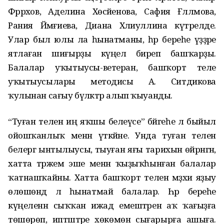
Фәррәхов, Аделина Хөсәйенова, Сафия Ғәлләмова,
Рания Йәмғиева, Диана Хәлиуллина күтәрелде.
Улар был юлы ла һынатманы, һәр береһе үҙҙәре
ятлаған шиғырҙы күңел биреп башҡарҙы.
Балалар уҡытыусы-ветеран, башҡорт теле
уҡытыусылары методисы А. Ситдикова
ҡулынан сағыу бүләктәр алып ҡыуанды.
“Туған телен иң яҡшы белеүсе” бәйгеһе лә быйыл
ойошҡанлыҡ менән үткәйне. Унда туған телен
белергә ынтылыусы, тыуған яғы тарихын өйрәнгән,
хатта тәржемә эше менән ҡыҙыҡһынған балалар
ҡатнашҡайны. Хатта башҡорт теленә мәҙхиә яҙыу
өлөшөндә лә һынатмай балалар. Һәр береһе
күңеленән сыҡҡан ижад емештәрен аҡ ҡағыҙға
төшөрөп, иптәштәре хөкөмөнә сығарырға ашыға.