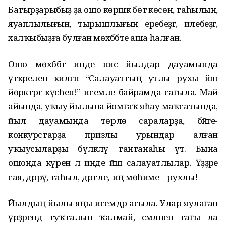
Батырҙарыбыҙ ҙа ошо көрәшкә бөтә көсөн, таһылын,
яуаплылығын, тырышлығын еребеҙгә, илебеҙгә,
халҡыбыҙға булған мөхәббәте аша һалған.
Ошо мөхәббәт инде нисә йылдар дауамында
үткәрелеп килгән “Салауаттың утлы рухы йәш
йөрәктәргә күсһен!” исемле байрамда сағыла. Май
айында, уҡыу йылына йомғаҡ яһау маҡсатында,
йыл дауамында төрлө сараларҙа, бәйге-
конкурстарҙа призлы урындар алған
уҡыусыларҙы бүләкләү тантанаһы үтә. Бына
ошонда күренә лә инде йәш салауатлылар. Үҙҙәре
сая, дәррәү, таһыл, дәртле, ә иң мөһиме – рухлы!
Йылдың йылы яңы исемдәр асыла. Улар яулаған
үрҙәрендә туҡталып ҡалмай, сәмләнеп тағы ла