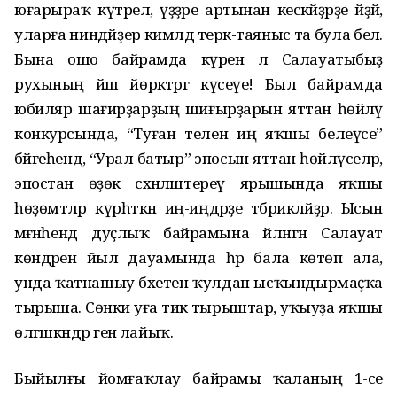
юғарыраҡ күтәрелә, үҙҙәре артынан кескәйҙәрҙе әйҙәй,
уларға ниндәйҙер кимәлдә терәк-таяныс та була белә.
Бына ошо байрамда күренә лә Салауатыбыҙ
рухының йәш йөрәктәргә күсеүе! Был байрамда
юбиляр шағирҙарҙың шиғырҙарын яттан һөйләү
конкурсында, “Туған телен иң яҡшы белеүсе”
бәйгеһендә, “Урал батыр” эпосын яттан һөйләүселәр,
эпостан өҙөк сәхнәләштереү ярышында яҡшы
һөҙөмтәләр күрһәткән иң-иңдәрҙе тәбрикләйҙәр. Ысын
мәғәнәһендә дуҫлыҡ байрамына әйләнгән Салауат
көндәрен йыл дауамында һәр бала көтөп ала,
унда ҡатнашыу бәхетен ҡулдан ысҡындырмаҫҡа
тырыша. Сөнки уға тик тырыштар, уҡыуҙа яҡшы
өлгәшкәндәр генә лайыҡ.
Быйылғы йомғаҡлау байрамы ҡаланың 1-се