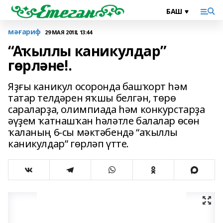
мәғариф
29 МАЯ 2018, 13:44
“Аҡыллы каникулдар”
гөрләне!.
Яҙғы каникул осоронда башҡорт һәм
татар телдәрен яҡшы белгән, төрө
сараларҙа, олимпиада һәм конкурстарҙа
әүҙем ҡатнашҡан һәләтле балалар өсөн
ҡаланың 6-сы мәктәбендә “аҡыллы
каникулдар” гөрләп үтте.