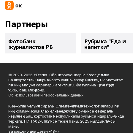
Партнеры
Фотобанк
Рубрика "Еда и
журналистов РБ
напитки"
© 2020-2026 «Етегән». Ойоштороусылары: "Республика
Башкортостан" нәшриәт йорто акционерҙар йәмғиәте, БР Матбуғат
һәм киң мәғлүмәт саралары агентлығы. Фазуллина Гәүһәр Йәүҙәт
ҡыҙы, баш мөхәррир.
Об использовании персональных данных
Киң-күләм мәғлүмәт сараһы Элемтә, мәғлүмәт технологиялары һәм
киң коммуникациялар өлкәһендә күҙәтеү буйынса федераль
хеҙмәттең Башҡортостан Республикаһы буйынса идаралығында
теркәлгән, ПИ ТУ02-01821-се теркәү һаны, 2025 йылдың 19-сы
майы.
Запрещено для детей «18+»