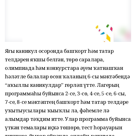
Яҙғы каникул осоронда башҡорт һәм татар
телдәрен яҡшы белгән, төрө сараларҙа,
олимпиада һәм конкурстарҙа әүҙем ҡатнашҡан
һәләтле балалар өсөн ҡаланың 6-сы мәктәбендә
“аҡыллы каникулдар” гөрләп үтте. Лагерҙың
программаһы буйынса 2-се, 3-сө, 4-се, 5-се, 6-сы,
7-се, 8-се мәктәптең башҡорт һәм татар телдәре
уҡытыусылары ҡыҙыҡлы ла, фәһемле лә
алымдар тәҡдим итте. Улар программа буйынса
үткән темаларҙы иҫкә төшөрҙө, тест һорауҙарын
тикшерҙе, йырҙар өйрәнде, онлайн-режимда