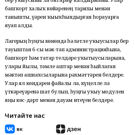
башҡорт халыҡ көйҙәренең тарихы менән
танышты, үҙҙәрен ҡыҙыҡһындырған һорауҙарға
яуап алды.
Лагерҙың һуңғы көнөндә һәләтле уҡыусылар бер
тауыштан 6-сы мәк-тәп администрацияһына,
башҡорт һәм татар телдәре уҡытыусыларына,
уларҙы йылы, тәмле аштар менән һыйлаған
мәктәп ашнаҡсыларына рәхмәттәрен белдерҙе.
Улар ял көндәрен файҙалы ла, күңелле лә
үткәреүҙәренә шат булып, һуңғы уҡыу модулен
яңы көс-дәрт менән дауам итеүен белдерҙе.
Читайте нас