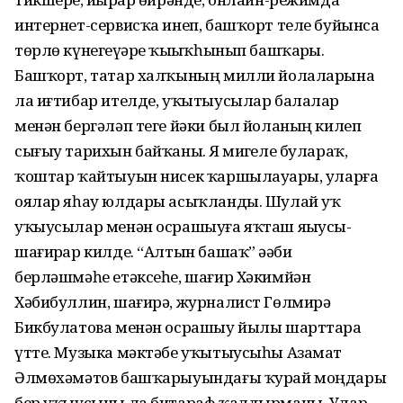
интернет-сервисҡа инеп, башҡорт теле буйынса
төрлө күнегеүҙәрҙе ҡыҙыҡһынып башҡарҙы.
Башҡорт, татар халҡының милли йолаларына
ла иғтибар ителде, уҡытыусылар балалар
менән бергәләп теге йәки был йоланың килеп
сығыу тарихын байҡаны. Яҙ миҙгеле булараҡ,
ҡоштар ҡайтыуын нисек ҡаршылауҙары, уларға
оялар яһау юлдары асыҡланды. Шулай уҡ
уҡыусылар менән осрашыуға яҡташ яҙыусы-
шағирҙар килде. “Алтын башаҡ” әҙәби
берләшмәһе етәксеһе, шағир Хәкимйән
Хәбибуллин, шағирә, журналист Гөлмирә
Бикбулатова менән осрашыу йылы шарттарҙа
үтте. Музыка мәктәбе уҡытыусыһы Азамат
Әлмөхәмәтов башҡарыуындағы ҡурай моңдары
бер уҡыусыны ла битараф ҡалдырманы. Улар