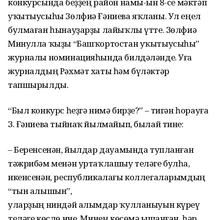
конкурсында беҙҙең район намы-ҫын 8-се мәктәп
уҡытыусыһы Зөлфиә Ғәниева яҡланы. Ул еңел
булмаған һынауҙарҙы лайыҡлы үтте. Зөлфиә
Минулла ҡыҙы “Башҡортостан уҡытыусыһы”
журналы номинацияһында билдәләнде. Уға
журналдың Рәхмәт хаты һәм бүләктәр
тапшырылды.
“Был конкурс һеҙгә нимә бирҙе?” – тигән һорауға
З. Ғәниева тыйнаҡ йылмайып, былай тине:
– Беренсенән, йылдар дауамында тупланған
тәжрибәм менән уртаҡлашыу теләге булһа,
икенсенән, республикалағы коллегаларымдың
“тын алышын”,
уларҙың ниндәй алымдар ҡулланыуын күреү
теләге көслө ине. Минең көсөмә ышанған, һәр