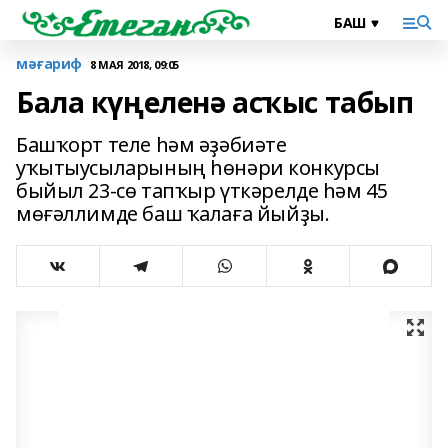
мәғариф
8 МАЯ 2018, 09:05
Бала күңеленә асҡыс табып
Башҡорт теле һәм әҙәбиәте
уҡытыусыларының һөнәри конкурсы
быйыл 23-сө тапҡыр үткәрелде һәм 45
мөғәллимде баш ҡалаға йыйҙы.