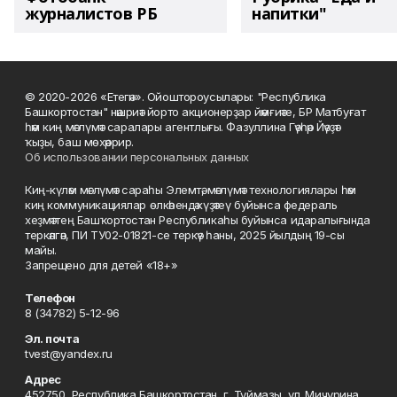
журналистов РБ
напитки"
© 2020-2026 «Етегән». Ойоштороусылары: "Республика
Башкортостан" нәшриәт йорто акционерҙар йәмғиәте, БР Матбуғат
һәм киң мәғлүмәт саралары агентлығы. Фазуллина Гәүһәр Йәүҙәт
ҡыҙы, баш мөхәррир.
Об использовании персональных данных
Киң-күләм мәғлүмәт сараһы Элемтә, мәғлүмәт технологиялары һәм
киң коммуникациялар өлкәһендә күҙәтеү буйынса федераль
хеҙмәттең Башҡортостан Республикаһы буйынса идаралығында
теркәлгән, ПИ ТУ02-01821-се теркәү һаны, 2025 йылдың 19-сы
майы.
Запрещено для детей «18+»
Телефон
8 (34782) 5-12-96
Эл. почта
tvest@yandex.ru
Адрес
452750, Республика Башкортостан, г. Туймазы, ул. Мичурина,