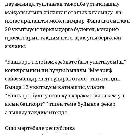
дауамында тупланған тәжрибә уртаҡлашыу
майҙансығына әйләнгән оҫталыҡ класында ла
ихлас аралашты мөғәллимдәр. Финалға сыҡҡан
20 уҡытыусы төркөмдәргә бүленеп, мәғариф
проекттарын тәҡдим итте, аҙаҡ уны бергәләп
яҡланы.
“Башҡорт теле һәм әҙәбиәте йыл уҡытыусыһы”
конкурсының иң һуңғы һынауы “Мәғариф
сәйәсмәндәренең түңәрәк өҫтәле” тип аталды.
Бында 12 уҡытыусы ҡатнашты, уларға
“Башҡорт булыу өсөн күп кәрәкме, йәки кем ул
ысын башҡорт?” тигән тема буйынса фекер
алышыу тәҡдим ителде.
Ошо мәртәбәле республика