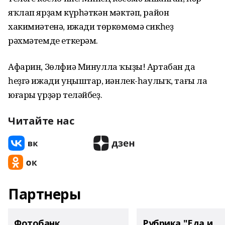
яҡлап ярҙам күрһәткән мәктәп, район
хакимиәтенә, ижади төркөмөмә сикһеҙ
рәхмәтемде еткерәм.
Афарин, Зөлфиә Минулла ҡыҙы! Артабан да
һеҙгә ижади уңыштар, иҫәнлек-һаулыҡ, тағы ла
юғары үрҙәр теләйбеҙ.
Читайте нас
Партнеры
Фотобанк
Рубрика "Еда и