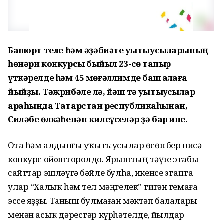
Башҡорт теле һәм әҙәбиәте уҡытыусыларының
һөнәри конкурсы быйыл 23-сө тапҡыр
үткәрелде һәм 45 мөғәллимде баш ҡалаға
йыйҙы. Тәжрибәле лә, йәш тә уҡытыусылар
араһында Татарстан республикаһынан,
Силәбе өлкәһенән килеүселәр ҙә бар ине.
Оҫта һәм алдынғы уҡытыусылар өсөн бер нисә
конкурс ойошторолдо. Ярыштың тәүге этабы
сайттар эшләүгә бәйле булһа, икенсе этапта
улар “Халыҡ һәм тел мәңгелек” тигән темаға
эссе яҙҙы. Таныш булмаған мәктәп балалары
менән асыҡ дәрестәр күрһәтелде, йылдар