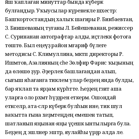
йәш ҡаплаған минуттар бында күберәк
булғандыр. Уҡыусылар күренекле шәхестәр:
Башҡортостандың халыҡ шағиры Р. Бикбаевтан,
З. Биишеваның туғаны Л. Бейешеванан, режиссер
С. Суринанан автографтар алды, иҫтәлеккә фотоға
төштө. Был еңеүҙә район мәғариф бүлеге
методисы С. Кәлимуллина, мәктәп директоры Р.
Ишмәтов, Азалияның әсәһе Зөлфирә Фарис ҡыҙының
да өлөшө ҙур. Әҙерлек башлағандан алып,
сығыш яһағанға тиклем улар беҙҙең янда булды,
бар яҡлап та ярҙам күрһәтте. Һеҙҙең гәзит аша
уларға оло рәхмәт һүҙҙәрен еткерәм. Ошондай
етәкселәр, ата-әсәләр күберәк булһын ине, тик шул
ваҡытта ғына хеҙмәтеңдең емешен татып,
шатланып яңынан-яңы үҫешкә ынтылырға була.
Беҙҙең дә эшләнер эштәр, яулайһы үрҙәр алда әле.