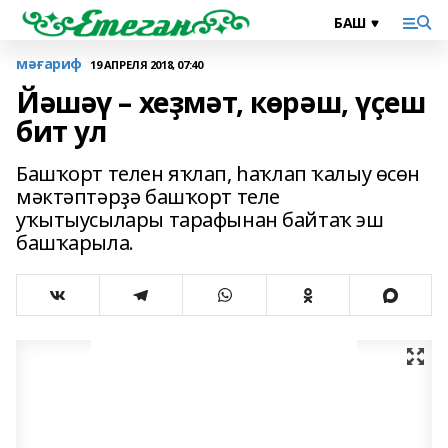
мәғариф
19 АПРЕЛЯ 2018, 07:40
Йәшәү – хеҙмәт, көрәш, үҫеш
бит ул
Башҡорт телен яҡлап, һаҡлап ҡалыу өсөн
мәктәптәрҙә башҡорт теле
уҡытыусылары тарафынан байтаҡ эш
башҡарыла.