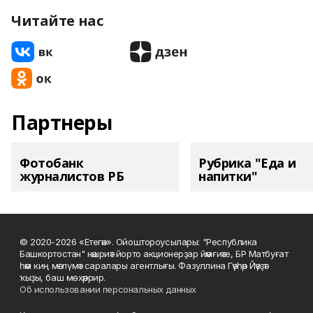
Читайте нас
Партнеры
Фотобанк
Рубрика "Еда и
журналистов РБ
напитки"
© 2020-2026 «Етегән». Ойоштороусылары: "Республика
Башкортостан" нәшриәт йорто акционерҙар йәмғиәте, БР Матбуғат
һәм киң мәғлүмәт саралары агентлығы. Фазуллина Гәүһәр Йәүҙәт
ҡыҙы, баш мөхәррир.
Об использовании персональных данных