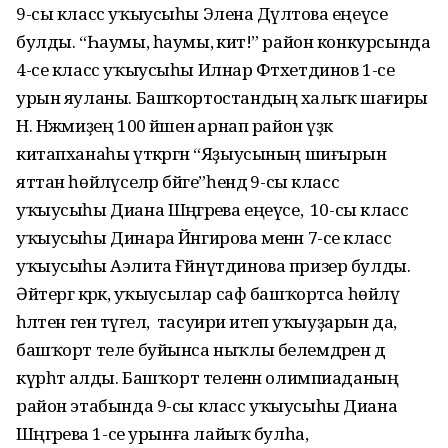
9-сы класс уҡыусыһы Элена Дәүләтова еңеүсе
булды. “Һаумы, һаумы, әкиәт!” район конкурсында
4-се класс уҡыусыһы Илнар Фәтхетдинов 1-се
урын яуланы. Башҡортостандың халыҡ шағиры
Н. Нәжмиҙең 100 йәшенә арнап район үҙәк
китапханаһы үткәргән “Яҙыусының шиғырын
яттан һөйләүселәр бәйге”һендә 9-сы класс
уҡыусыһы Диана Шәңгәрәева еңеүсе, ә 10-сы класс
уҡыусыһы Динара Йәнгирова менән 7-се класс
уҡыусыһы Аэлита Ғәйнүтдинова призер булды.
Әйтергә кәрәк, уҡыусылар саф башҡортса һөйләү
һәләтен генә түгел, ә тасуири итеп уҡыуҙарын да,
башҡорт теле буйынса ныҡлы белемдәрен дә
күрһәтә алды. Башҡорт теленән олимпиаданың
район этабында 9-сы класс уҡыусыһы Диана
Шәңгәрәева 1-се урынға лайыҡ булһа,