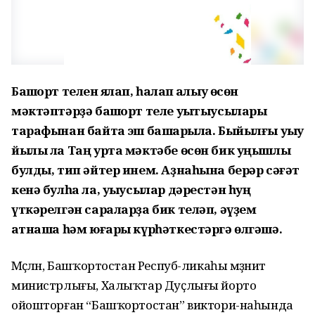
Башҡорт телен яҡлап, һаҡлап ҡалыу өсөн
мәктәптәрҙә башҡорт теле уҡытыусылары
тарафынан байтаҡ эш башҡарыла. Быйылғы уҡыу
йылы ла Таң урта мәктәбе өсөн бик уңышлы
булды, тип әйтер инем. Аҙнаһына берәр сәғәт
кенә булһа ла, уҡыусылар дәрестән һуң
үткәрелгән сараларҙа бик теләп, әүҙем
ҡатнаша һәм юғары күрһәткестәргә өлгәшә.
Мәҫәлән, Башҡортостан Респуб-ликаһы мәҙәниәт
министрлығы, Халыҡтар Дуҫлығы йорто
ойошторған “Башҡортостан” виктори-наһында