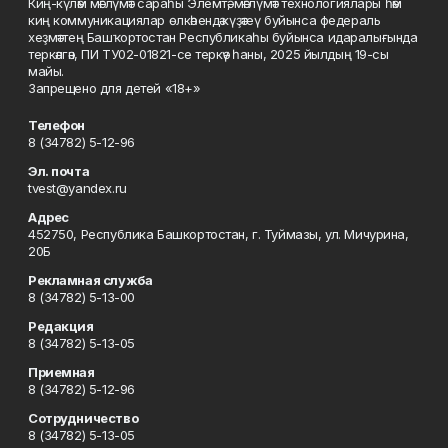
Киң-күләм мәғлүмәт сараһы Элемтә, мәғлүмәт технологиялары һәм
киң коммуникациялар өлкәһендә күҙәтеү буйынса федераль
хеҙмәттең Башҡортостан Республикаһы буйынса идаралығында
теркәлгән, ПИ ТУ02-01821-се теркәү һаны, 2025 йылдың 19-сы
майы.
Запрещено для детей «18+»
Телефон
8 (34782) 5-12-96
Эл. почта
tvest@yandex.ru
Адрес
452750, Республика Башкортостан, г. Туймазы, ул. Мичурина,
20Б
Рекламная служба
8 (34782) 5-13-00
Редакция
8 (34782) 5-13-05
Приемная
8 (34782) 5-12-96
Сотрудничество
8 (34782) 5-13-05