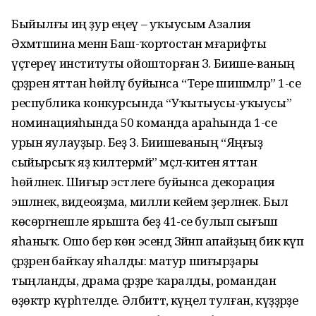
Быйылғы иң ҙур еңеү – уҡыусым Азалия
Әхмәтшина менән Баш-ҡортостан мәғарифты
үҫтереү институты ойошторған З. Биише-ваның
әҫәрҙәрен яттан һөйләү буйынса “Тере шишмәләр” 1-се
республика конкурсында “Уҡытыусы-уҡыусы”
номинацияһында 50 команда араһында 1-се
урын яулауҙыр. Беҙ З. Биишеваның “Яңғыҙ
сыйырсыҡ яҙ килтермәй” мәҫәл-әкиәтен яттан
һөйләнек. Шиғыр эстәлеге буйынса декорация
эшләнек, видеояҙма, милли кейем әҙерләнек. Был
көсөргәнешле ярышта беҙ 41-се булып сығыш
яһаныҡ. Ошо бер көн эсендә Зәйнәп апайҙың бик күп
әҫәрҙәренә байҡау яһалды: матур шиғырҙары
тыңланды, драма әҫәрҙәре ҡаралды, романдан
өҙөктәр күрһәтелде. Әлбиттә, күңел тулған, күҙҙәрҙе