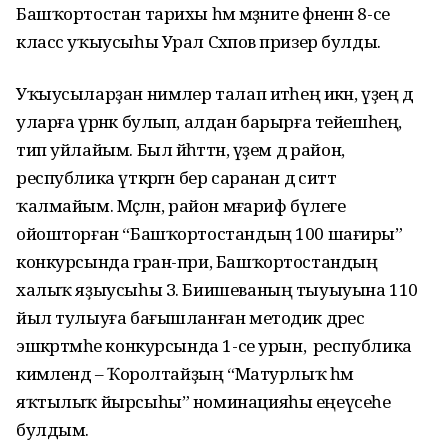
Башҡортостан тарихы һәм мәҙәниәте фәненән 8-се
класс уҡыусыһы Урал Сәхәпов призер булды.
Уҡыусыларҙан нимәлер талап итәһең икән, үҙең дә
уларға үрнәк булып, алдан барырға тейешһең,
тип уйлайым. Был йәһәттән, үҙем дә район,
республика үткәргән бер саранан дә ситтә
ҡалмайым. Мәҫәлән, район мәғариф бүлеге
ойошторған “Башҡортостандың 100 шағиры”
конкурсында гран-при, Башҡортостандың
халыҡ яҙыусыһы З. Биишеваның тыуыуына 110
йыл тулыуға бағышланған методик дәрес
эшкәртмәһе конкурсында 1-се урын, ә республика
кимәлендә – Ҡоролтайҙың “Матурлыҡ һәм
яҡтылыҡ йырсыһы” номинацияһы еңеүсеһе
булдым.