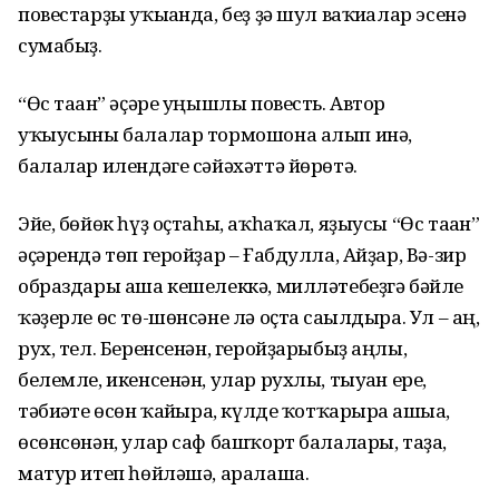
повестарҙы уҡығанда, беҙ ҙә шул ваҡиғалар эсенә
сумабыҙ.
“Өс таған” әҫәре уңышлы повесть. Автор
уҡыусыны балалар тормошона алып инә,
балалар илендәге сәйәхәттә йөрөтә.
Эйе, бөйөк һүҙ оҫтаһы, аҡһаҡал, яҙыусы “Өс таған”
әҫәрендә төп геройҙар – Ғабдулла, Айҙар, Вә-зир
образдары аша кешелеккә, милләтебеҙгә бәйле
ҡәҙерле өс тө-шөнсәне лә оҫта сағылдыра. Ул – аң,
рух, тел. Беренсенән, геройҙарыбыҙ аңлы,
белемле, икенсенән, улар рухлы, тыуған ере,
тәбиғәте өсөн ҡайғыра, күлде ҡотҡарырға ашыға,
өсөнсөнән, улар саф башҡорт балалары, таҙа,
матур итеп һөйләшә, аралаша.