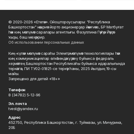
© 2020-2026 «Етегән». Ойоштороусылары: "Республика
Башкортостан" нәшриәт йорто акционерҙар йәмғиәте, БР Матбуғат
һәм киң мәғлүмәт саралары агентлығы. Фазуллина Гәүһәр Йәүҙәт
ҡыҙы, баш мөхәррир.
Об использовании персональных данных
Киң-күләм мәғлүмәт сараһы Элемтә, мәғлүмәт технологиялары һәм
киң коммуникациялар өлкәһендә күҙәтеү буйынса федераль
хеҙмәттең Башҡортостан Республикаһы буйынса идаралығында
теркәлгән, ПИ ТУ02-01821-се теркәү һаны, 2025 йылдың 19-сы
майы.
Запрещено для детей «18+»
Телефон
8 (34782) 5-12-96
Эл. почта
tvest@yandex.ru
Адрес
452750, Республика Башкортостан, г. Туймазы, ул. Мичурина,
20Б