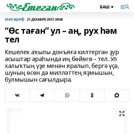
мәғариф
21 ДЕКАБРЯ 2017, 09:06
“Өс таған” ул – аң, рух һәм
тел
Кешелек аҡылы донъяға килтергән ҙур
асыштар араһында иң бөйөгө – тел. Ул
халыҡтың үҙе менән яралып, бергә үҫә,
шуның өсөн дә милләттең яҙмышын,
булмышын сағылдыра.