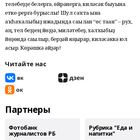
телебеҙҙе белергә, өйрәнергә, киләсәк быуынға
етке-рергә бурыслы! Шул саҡта ғына
аҡһаҡалыбыҙ ижадында сағылған “өс таған” – рух,
аң, тел беҙҙең йөҙҙә, миләтебеҙ, халҡыбыҙ
йөҙөндә сағылыр, берҙәй яңғырар, киләсәккә юл
асыр. Көрәшкә әйҙәр!
Читайте нас
Партнеры
Фотобанк
Рубрика "Еда и
журналистов РБ
напитки"