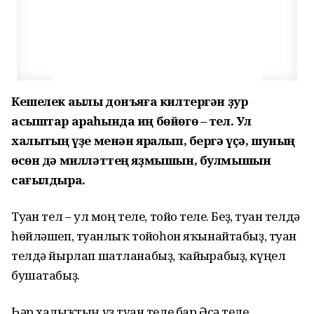
Кешелек аҡылы донъяға килтергән ҙур
асыштар араһында иң бөйөгө – тел. Ул
халыҡтың үҙе менән яралып, бергә үҫә, шуның
өсөн дә милләттең яҙмышын, булмышын
сағылдыра.
Туған тел – ул моң теле, тойғо теле. Беҙ, туған телдә
һөйләшеп, туғанлыҡ тойғоһон яҡынайтабыҙ, туған
телдә йырлап шатланабыҙ, ҡайғырабыҙ, күңел
бушатабыҙ.
Һәр халыҡтың үҙ туған теле бар.Әсә теле