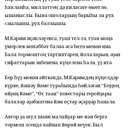
һаҡланһа, милләттең дә киләсәге өмөтлө,
ышаныслы. Бына ошоларҙың барыһы ла рух
сағылышы, рух балҡышы.
М.Кәрим иҫәпләүенсә, туған тел-гә, туған моңға
ғүмерлек мөхәббәт балаға әсә һөтө менән инә.
Бала тормоштоң тәртиптәрен, йолаларын, әҙәп
сифаттарын зиһененә, күңеленә һала, үҙ итә.
Бер һүҙ менән әйткәндә, М.Кәримдең күңелдәр
күрке, йәшәү йәме тураһында һөйләгән “Беҙҙең
өйҙөң йәме”, “Өс таған” повестары геройҙары
балалар әҙәбиәтенә йәм өҫтәр әҫәрҙәр һанала.
Автор ҙа шул шаян малайҙар ме-нән бергә
тормош эсендә ҡайнап йөрөй кеүек. Был