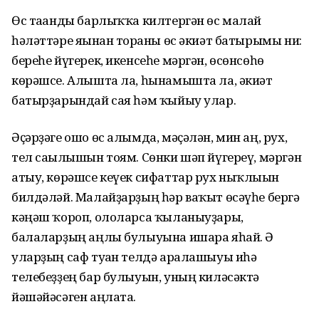
Өс тағанды барлыҡҡа килтергән өс малай
һәләттәре яғынан торғаны өс әкиәт батырымы ни:
береһе йүгерек, икенсеһе мәргән, өсөнсөһө
көрәшсе. Алышта ла, һынамышта ла, әкиәт
батырҙарындай сая һәм ҡыйыу улар.
Әҫәрҙәге ошо өс алымда, мәҫәлән, мин аң, рух,
тел сағылышын тоям. Сөнки шәп йүгереү, мәргән
атыу, көрәшсе кеүек сифаттар рух ныҡлығын
билдәләй. Малайҙарҙың һәр ваҡыт өсәүһе бергә
кәңәш ҡороп, ололарса ҡыланыуҙары,
балаларҙың аңлы булыуына ишара яһай. Ә
уларҙың саф туған телдә аралашыуы иһә
телебеҙҙең бар булыуын, уның киләсәктә
йәшәйәсәген аңлата.