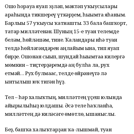
Ошо һорауға яуап эҙләп, мәктәп уҡыусылары
араһында тикшереү үткәрҙем, һығымта яһаным.
Барлығы 57 уҡыусы ҡатнашты. 33 бала башҡорт,
татар милләтенән. Шуның 15-е туған телемде
беләм, һөйләшәм, тине. Ҡалғандары иһә туған
телдә һөйләгәндәрен аңлайым ғына, тип яуап
бирҙе. Ошонан сығып, шундай һығымтаға килергә
мөмкин – тиҫтерҙәремдә аң булһа ла, рух
етмәй… Рух булмағас, телде өйрәнеүгә лә
ынтылыш юҡ тигән һүҙ.
Тел – һәр халыҡтың, милләттең үҫеш юлында
айырылғыһыҙ юлдашы. Әсә теле һаҡланһа,
милләттең дә киләсәге өмөтлө, ышаныслы.
Беҙ, башҡа халыҡтарҙан ҡа-лышмай, туған