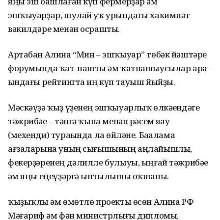
яңы эш башлаған күп фермерҙар һәм
эшҡыуарҙар, шулай уҡ урындағы хакимиәт
вәкилдәре менән осрашты.
Артабан Алина “Мин – эшҡыуар” төбәк йәштәре
форумында ҡат-нашты һәм ҡатнашыусылар ара-
һындағы рейтингта иң күп тауыш йыйҙы.
Мәскәүҙә ҡыҙ үҙенең эшҡыуарлыҡ өлкәһендәге
тәжрибәһе – тәнгә ҡына менән рәсем яһау
(мехенди) тураһында ла һөйләне. Баһалама
ағзаларына уның сығышының аңлайышлы,
фекерҙәренең дәлилле булыуы, ыңғай тәжрибәһе
һәм яңы еңеүҙәргә ынтылышы оҡшаны.
ҡыҙыҡлы һәм өмөтлө проекты өсөн Алина РФ
Мәғариф һәм фән министрлығы дипломы,