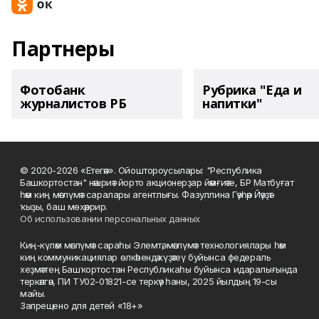
Партнеры
Фотобанк
Рубрика "Еда и
журналистов РБ
напитки"
© 2020-2026 «Етегән». Ойоштороусылары: "Республика
Башкортостан" нәшриәт йорто акционерҙар йәмғиәте, БР Матбуғат
һәм киң мәғлүмәт саралары агентлығы. Фазуллина Гәүһәр Йәүҙәт
ҡыҙы, баш мөхәррир.
Об использовании персональных данных
Киң-күләм мәғлүмәт сараһы Элемтә, мәғлүмәт технологиялары һәм
киң коммуникациялар өлкәһендә күҙәтеү буйынса федераль
хеҙмәттең Башҡортостан Республикаһы буйынса идаралығында
теркәлгән, ПИ ТУ02-01821-се теркәү һаны, 2025 йылдың 19-сы
майы.
Запрещено для детей «18+»