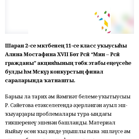
Шаран 2-се мәктәбенең 11-се класс уҡыусыһы
Алина Мостафина XVII Бөтә Рәсәй “Мин – Рәсәй
гражданы” акцияһының төбәк этабы еңеүсеһе
булды һәм Мәскәүҙә конкурстың финал
сараларында ҡатнашты.
Барыһы ла тарих һәм йәмғиәт белеме уҡытыусыһы
Р. Сәйетова етәкселегендә әҙерләнгән ауыл эш-
ҡыуарҙары проблемалары тура-һындағы
тикшеренеү эшенән башланды. Материал
йыйыу өсөн ҡыҙ инде уңышлы ғына эшләүсе һәм