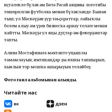
иҫтәлекле бүләк һәм Бөтә Рәсәй акцияһы логотибы
төшөрөлгән футболка менән бүләкләнде. Бынан
тыш, ул Мәскәүҙән ҙур тәьҫораттар, лайыҡлы
белем алыу һәм үҙен бизнесҡа арнау теләге менән
ҡайтты. Мәскәүҙә ул яңы дуҫтар һәм фекерҙәштәр
тапты.
Алина Мостафинаға мәктәпте уңышлы
тамамлауын, имтихандар-ҙы яҡшы тапшырып,
хыялын тор-мошҡа ашырыуын теләйбеҙ.
Фото ғаилә альбомынан алынды.
Читайте нас