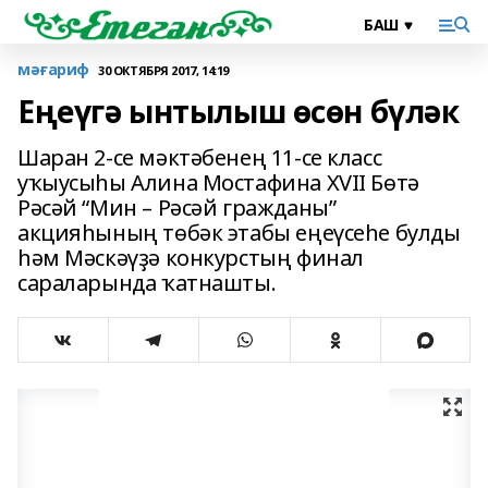
мәғариф
30 ОКТЯБРЯ 2017, 14:19
Еңеүгә ынтылыш өсөн бүләк
Шаран 2-се мәктәбенең 11-се класс
уҡыусыһы Алина Мостафина XVII Бөтә
Рәсәй “Мин – Рәсәй гражданы”
акцияһының төбәк этабы еңеүсеһе булды
һәм Мәскәүҙә конкурстың финал
сараларында ҡатнашты.