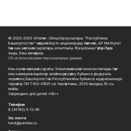
© 2020-2026 «Етегән». Ойоштороусылары: "Республика
Башкортостан" нәшриәт йорто акционерҙар йәмғиәте, БР Матбуғат
һәм киң мәғлүмәт саралары агентлығы. Фазуллина Гәүһәр Йәүҙәт
ҡыҙы, баш мөхәррир.
Об использовании персональных данных
Киң-күләм мәғлүмәт сараһы Элемтә, мәғлүмәт технологиялары һәм
киң коммуникациялар өлкәһендә күҙәтеү буйынса федераль
хеҙмәттең Башҡортостан Республикаһы буйынса идаралығында
теркәлгән, ПИ ТУ02-01821-се теркәү һаны, 2025 йылдың 19-сы
майы.
Запрещено для детей «18+»
Телефон
8 (34782) 5-12-96
Эл. почта
tvest@yandex.ru