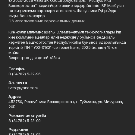
© 2020-2026 «Етегән». Ойоштороусылары: "Республика
Башкортостан" нәшриәт йорто акционерҙар йәмғиәте, БР Матбуғат
һәм киң мәғлүмәт саралары агентлығы. Фазуллина Гәүһәр Йәүҙәт
ҡыҙы, баш мөхәррир.
Об использовании персональных данных
Киң-күләм мәғлүмәт сараһы Элемтә, мәғлүмәт технологиялары һәм
киң коммуникациялар өлкәһендә күҙәтеү буйынса федераль
хеҙмәттең Башҡортостан Республикаһы буйынса идаралығында
теркәлгән, ПИ ТУ02-01821-се теркәү һаны, 2025 йылдың 19-сы
майы.
Запрещено для детей «18+»
Телефон
8 (34782) 5-12-96
Эл. почта
tvest@yandex.ru
Адрес
452750, Республика Башкортостан, г. Туймазы, ул. Мичурина,
20Б
Рекламная служба
8 (34782) 5-13-00
Редакция
8 (34782) 5-13-05