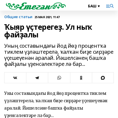
Общие статьи
25 МАЯ 2021, 11:47
Ҡыяр үҫтерегеҙ. Ул ныҡ
файҙалы
Уның составындағы йод йөҙ процентҡа
тиклем үҙләштерелә, ҡалҡан биҙе сирҙәре
үҫешеүенән аралай. Йәшелсәнең башҡа
файҙалы үҙенсәлектәре лә бар...
Уның составындағы йод йөҙ процентҡа тиклем
үҙләштерелә, ҡалҡан биҙе сирҙәре үҫешеүенән
аралай. Йәшелсәнең башҡа файҙалы
үҙенсәлектәре лә бар...