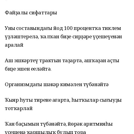
Файҙалы сифаттары
Уның составындағы йод 100 процентҡа тиклем
үҙләштерелә, ҡалҡан биҙе сирҙәре үҫешеүенән
аралай
Аш эшкәртеү трактын таҙарта, ашҡаҙан аҫты
биҙе эшен еңеләйтә.
Организмдағы шәкәр кимәлен түбәнәйтә
Ҡыяр һуты тирене ағарта, һытҡылар сығыуҙы
тотҡарлай
Ҡан баҫымын түбәнәйтә, йөрәк аритмияһы
үҫешенә ҡаршылыҡ булып тора