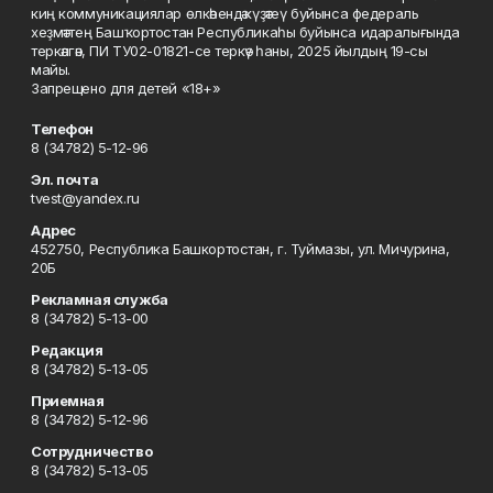
киң коммуникациялар өлкәһендә күҙәтеү буйынса федераль
хеҙмәттең Башҡортостан Республикаһы буйынса идаралығында
теркәлгән, ПИ ТУ02-01821-се теркәү һаны, 2025 йылдың 19-сы
майы.
Запрещено для детей «18+»
Телефон
8 (34782) 5-12-96
Эл. почта
tvest@yandex.ru
Адрес
452750, Республика Башкортостан, г. Туймазы, ул. Мичурина,
20Б
Рекламная служба
8 (34782) 5-13-00
Редакция
8 (34782) 5-13-05
Приемная
8 (34782) 5-12-96
Сотрудничество
8 (34782) 5-13-05