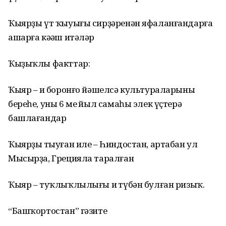
Ҡыярҙы үт ҡыуығы сирҙәренән яфаланғандарға
ашарға кәңәш итәләр
Ҡыҙыҡлы факттар:
Ҡыяр – иң боронғо йәшелсә культураларының
береһе, уны 6 мең йыл самаһы элек үҫтерә
башлағандар
Ҡыярҙың тыуған иле – Һиндостан, артабан ул
Мысырҙа, Грецияла таралған
Ҡыяр – туҡлыҡлылығы иң түбән булған ризыҡ.
“Башҡортостан” гәзите