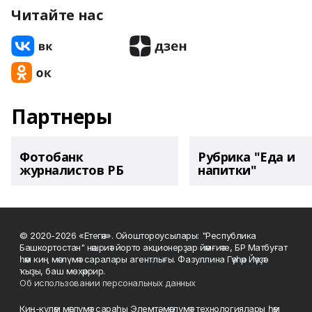
Читайте нас
Партнеры
Фотобанк
Рубрика "Еда и
журналистов РБ
напитки"
© 2020-2026 «Етегән». Ойоштороусылары: "Республика
Башкортостан" нәшриәт йорто акционерҙар йәмғиәте, БР Матбуғат
һәм киң мәғлүмәт саралары агентлығы. Фазуллина Гәүһәр Йәүҙәт
ҡыҙы, баш мөхәррир.
Об использовании персональных данных
Киң-күләм мәғлүмәт сараһы Элемтә, мәғлүмәт технологиялары һәм