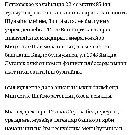
Петровское ҡалаһында 22-се мәктәпкә 85 йәш
тулыуға арналған тантаналы сарала ҡатнашты.
Шуныһы мөһим, биш йыл элек был уҡыу
учреждениеһы 112-се Башҡорт кавалерия
дивизияһы командиры, генерал-майор
Миңлеғәле Шайморатовтың исемен йөрөтә
башланы. Бидәле булыуынса, ул 1943 йылда
Луганск өлкәһен немец-фашист илбаҫарҙарынан
азат иткән саҡта һәләк булғайны.
Был иҫтәлекле дата айҡанлы мәктәп биләмәһендә
Миңлеғәле Шайморатовтың бюсы асылды.
Мәктәп директоры Гөлназ Серова белдереүенсә,
урындағы музейҙа легендар башҡорт хәрби
начальнигына һәм республика менән һуғыштан