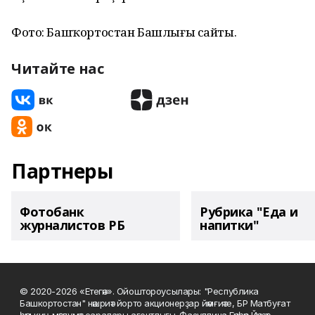
Фото: Башҡортостан Башлығы сайты.
Читайте нас
Партнеры
Фотобанк
Рубрика "Еда и
журналистов РБ
напитки"
© 2020-2026 «Етегән». Ойоштороусылары: "Республика
Башкортостан" нәшриәт йорто акционерҙар йәмғиәте, БР Матбуғат