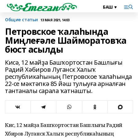
Общие статьи
13 МАЯ 2021, 14:03
Петровское ҡалаһында
Миңлеғәле Шайморатовҡа
бюст асылды
Кисә, 12 майҙа Башҡортостан Башлығы
Радий Хәбиров Луганск Халыҡ
республикаһының Петровское ҡалаһында
22-се мәктәпкә 85 йәш тулыуға арналған
тантаналы сарала ҡатнашты.
Кисә, 12 майҙа Башҡортостан Башлығы Радий
Хәбиров Луганск Халыҡ республикаһының