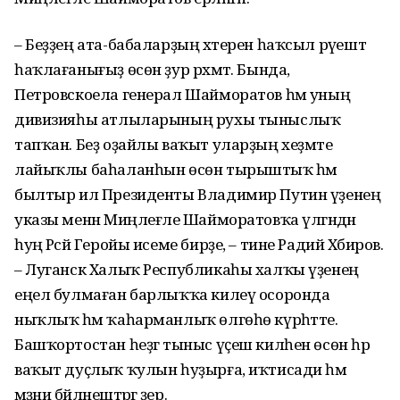
– Беҙҙең ата-бабаларҙың хәтерен һаҡсыл рәүештә
һаҡлағанығыҙ өсөн ҙур рәхмәт. Бында,
Петровскоела генерал Шайморатов һәм уның
дивизияһы атлыларының рухы тыныслыҡ
тапҡан. Беҙ оҙайлы ваҡыт уларҙың хеҙмәте
лайыҡлы баһаланһын өсөн тырыштыҡ һәм
былтыр ил Президенты Владимир Путин үҙенең
указы менән Миңлеғәле Шайморатовҡа үлгәндән
һуң Рәсәй Геройы исеме бирҙе, – тине Радий Хәбиров.
– Луганск Халыҡ Республикаһы халҡы үҙенең
еңел булмаған барлыҡҡа килеү осоронда
ныҡлыҡ һәм ҡаһарманлыҡ өлгөһө күрһәтте.
Башҡортостан һеҙгә тыныс үҫеш килһен өсөн һәр
ваҡыт дуҫлыҡ ҡулын һуҙырға, иҡтисади һәм
мәҙәни бәйләнештәргә әҙер.