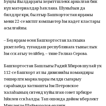
һуңғы йылдарҙағы хеҙмәттәшлеккә арналған бик
күп материалдар һаҡлана. Шуныһын да
билдәләргә кәрәк, былтыр Башҡортостан ярҙамы
менән 22-се мәктәптә компьютер һәм кадет кластары
асылғайны.
– Беҙ ярҙам өсөн Башҡортостан халҡына
рәхмәтлебеҙ, туғандаш республикаға тыныслыҡ
һәм сәскә атыу теләйбеҙ, – тине Гөлназ Серова.
Башҡортостан Башлығы Радий Хәбиров шулай уҡ
112-се Башҡорт атлы дивизияһы командиры
төшөрлгән маркаларҙы ғәмәлдән сығарыу
сараһында ҡатнашты һәм Петровское
ҡалаһының ситендә ҡуйылған совет хәрбиҙәре
һәйкәленә сәскә һалды. Тап ошонда дөйөм ҡәберлектә
Миңлеғәле Шайморатов ерләнгән.