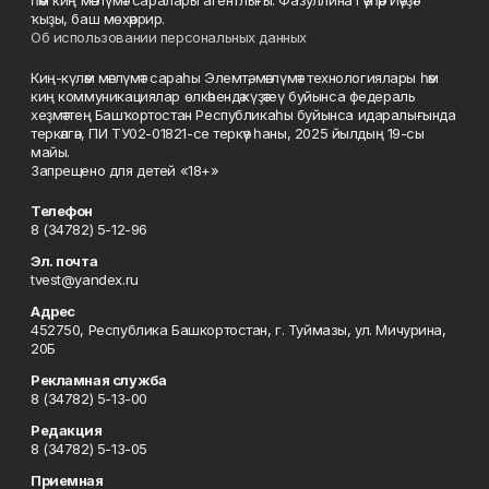
һәм киң мәғлүмәт саралары агентлығы. Фазуллина Гәүһәр Йәүҙәт
ҡыҙы, баш мөхәррир.
Об использовании персональных данных
Киң-күләм мәғлүмәт сараһы Элемтә, мәғлүмәт технологиялары һәм
киң коммуникациялар өлкәһендә күҙәтеү буйынса федераль
хеҙмәттең Башҡортостан Республикаһы буйынса идаралығында
теркәлгән, ПИ ТУ02-01821-се теркәү һаны, 2025 йылдың 19-сы
майы.
Запрещено для детей «18+»
Телефон
8 (34782) 5-12-96
Эл. почта
tvest@yandex.ru
Адрес
452750, Республика Башкортостан, г. Туймазы, ул. Мичурина,
20Б
Рекламная служба
8 (34782) 5-13-00
Редакция
8 (34782) 5-13-05
Приемная