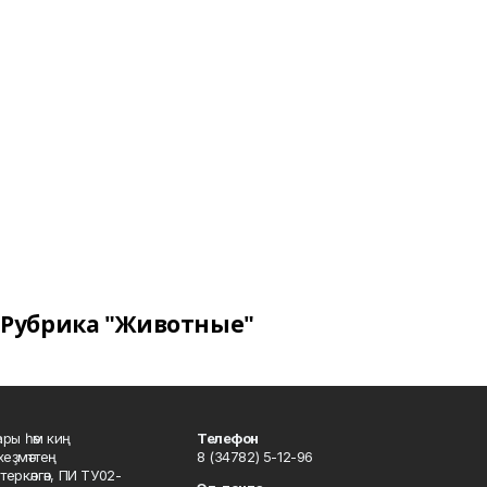
Рубрика "Животные"
ары һәм киң
Телефон
хеҙмәттең
8 (34782) 5-12-96
ркәлгән, ПИ ТУ02-