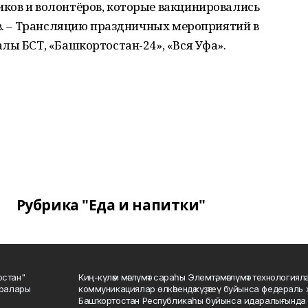
ков и волонтёров, которые вакцинировались
ов. – Трансляцию праздничных мероприятий в
лы БСТ, «Башкортостан-24», «Вся Уфа».
Рубрика "Еда и напитки"
остан"
Киң-күләм мәғлүмәт сараһы Элемтә, мәғлүмәт технологиял
саралары
коммуникациялар өлкәһендә күҙәтеү буйынса федераль 
Башҡортостан Республикаһы буйынса идаралығында те