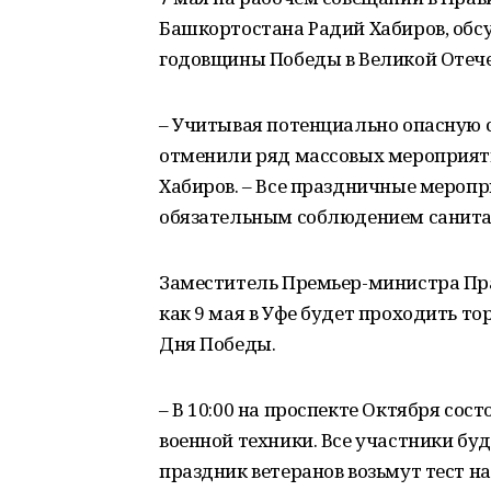
Башкортостана Радий Хабиров, обсу
годовщины Победы в Великой Отече
– Учитывая потенциально опасную 
отменили ряд массовых мероприяти
Хабиров. – Все праздничные мероп
обязательным соблюдением санита
Заместитель Премьер-министра Прав
как 9 мая в Уфе будет проходить т
Дня Победы.
– В 10:00 на проспекте Октября со
военной техники. Все участники бу
праздник ветеранов возьмут тест н