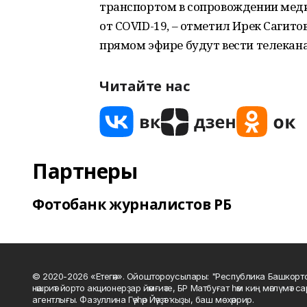
транспортом в сопровождении меди
от COVID-19, – отметил Ирек Сагит
прямом эфире будут вести телекана
Читайте нас
Партнеры
Фотобанк журналистов РБ
© 2020-2026 «Етегән». Ойоштороусылары: "Республика Башкорт
нәшриәт йорто акционерҙар йәмғиәте, БР Матбуғат һәм киң мәғлүмәт 
агентлығы. Фазуллина Гәүһәр Йәүҙәт ҡыҙы, баш мөхәррир.