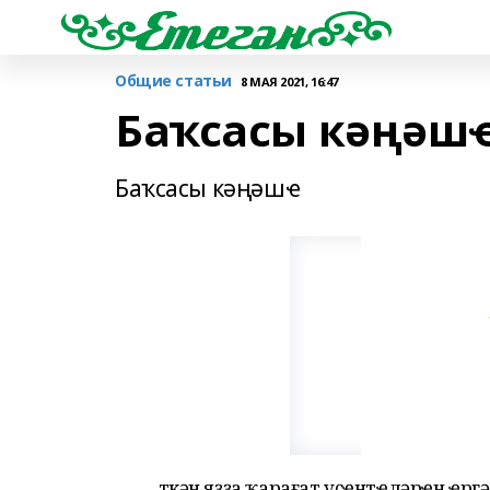
Общие статьи
8 МАЯ 2021, 16:47
Баҡсасы кәңәш
Баҡсасы кәңәшҽ
Үткән яҙҙа ҡарағат үҫҽнтҽләрҽн ҽр