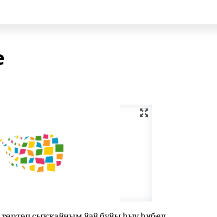
ҽ
гә төртөп сыҡҡайным,йәй буйы һыу һибҽп