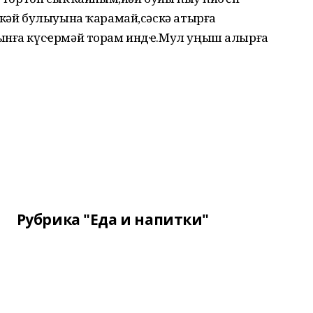
әкәй булыуына ҡарамай,сәскә атырға
рынға күсҽрмәй торам индҽ.Мул уңыш алырға
Рубрика "Еда и напитки"