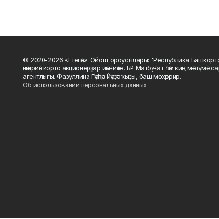
© 2020-2026 «Етегән». Ойоштороусылары: "Республика Башкорт
нәшриәт йорто акционерҙар йәмғиәте, БР Матбуғат һәм киң мәғлүмәт 
агентлығы. Фазуллина Гәүһәр Йәүҙәт ҡыҙы, баш мөхәррир.
Об использовании персональных данных