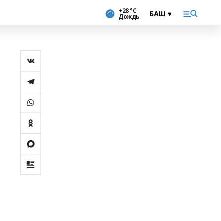
+28 °С
Дождь