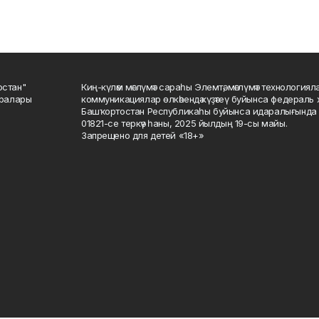
остан"
Киң-күләм мәғлүмәт сараһы Элемтә, мәғлүмәт технологиял
саралары
коммуникациялар өлкәһендә күҙәтеү буйынса федераль 
Башҡортостан Республикаһы буйынса идаралығында те
01821-се теркәү һаны, 2025 йылдың 19-сы майы.
Запрещено для детей «18+»