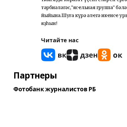
тәрбиәләгәс,"ясҽльная группа" бәл
йыйына.Шуға күрә әлҽгә икҽнсҽ у
яҙһын!
Читайте нас
Партнеры
Фотобанк журналистов РБ