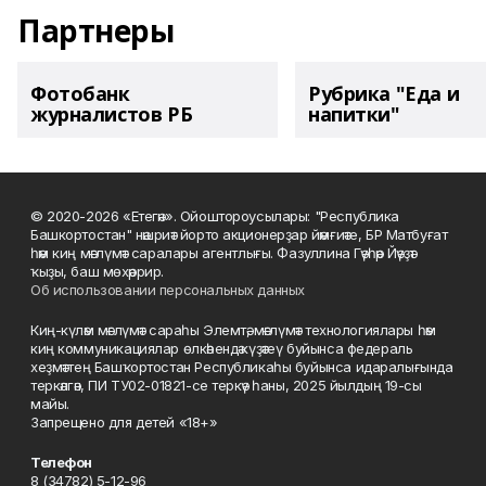
Партнеры
Фотобанк
Рубрика "Еда и
журналистов РБ
напитки"
© 2020-2026 «Етегән». Ойоштороусылары: "Республика
Башкортостан" нәшриәт йорто акционерҙар йәмғиәте, БР Матбуғат
һәм киң мәғлүмәт саралары агентлығы. Фазуллина Гәүһәр Йәүҙәт
ҡыҙы, баш мөхәррир.
Об использовании персональных данных
Киң-күләм мәғлүмәт сараһы Элемтә, мәғлүмәт технологиялары һәм
киң коммуникациялар өлкәһендә күҙәтеү буйынса федераль
хеҙмәттең Башҡортостан Республикаһы буйынса идаралығында
теркәлгән, ПИ ТУ02-01821-се теркәү һаны, 2025 йылдың 19-сы
майы.
Запрещено для детей «18+»
Телефон
8 (34782) 5-12-96