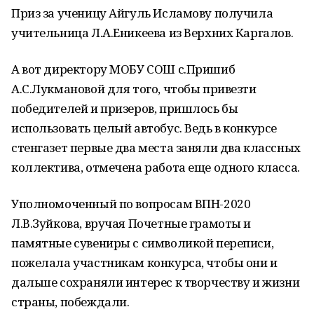
Приз за ученицу Айгуль Исламову получила
учительница Л.А.Еникеева из Верхних Каргалов.
А вот директору МОБУ СОШ с.Пришиб
А.С.Лукмановой для того, чтобы привезти
победителей и призеров, пришлось бы
использовать целый автобус. Ведь в конкурсе
стенгазет первые два места заняли два классных
коллектива, отмечена работа еще одного класса.
Уполномоченный по вопросам ВПН-2020
Л.В.Зуйкова, вручая Почетные грамоты и
памятные сувениры с символикой переписи,
пожелала участникам конкурса, чтобы они и
дальше сохраняли интерес к творчеству и жизни
страны, побеждали.