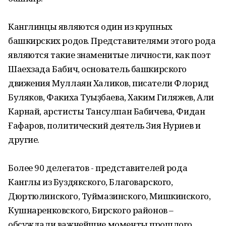
Канглинцы являются один из крупных
башкирских родов. Представителями этого рода
являются такие знаменитые личности, как поэт
Шаехзада Бабич, основатель башкирского
движения Муллаян Халиков, писатели Флорид
Буляков, Факиха Туғыҙбаева, Хаким Гиляжев, Али
Карнай, арстисты Тансулпан Бабичева, Фидан
Ғафаров, политический деятель Зия Нуриев и
другие.
Более 90 делегатов - представителей рода
Канглы из Буздякского, Благоварского,
Дюртюлинского, Туймазинского, Мишкинского,
Кушнаренковского, Бирского районов –
обсуждали важнейшие моменты прошлого