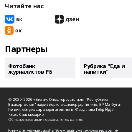
Читайте нас
Партнеры
Фотобанк
Рубрика "Еда и
журналистов РБ
напитки"
© 2020-2026 «Етегән». Ойоштороусылары: "Республика
Башкортостан" нәшриәт йорто акционерҙар йәмғиәте, БР Матбуғат
һәм киң мәғлүмәт саралары агентлығы. Фазуллина Гәүһәр Йәүҙәт
ҡыҙы, баш мөхәррир.
Об использовании персональных данных
Киң-күләм мәғлүмәт сараһы Элемтә, мәғлүмәт технологиялары һәм