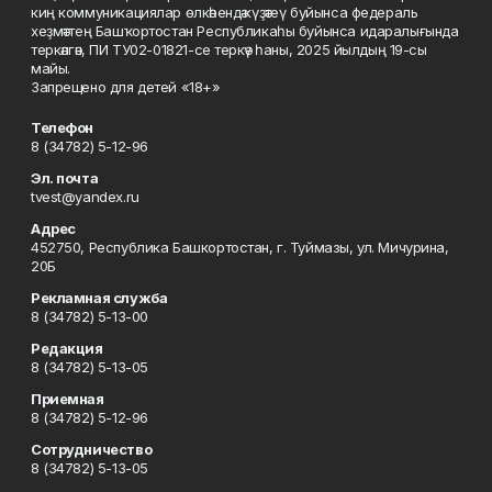
киң коммуникациялар өлкәһендә күҙәтеү буйынса федераль
хеҙмәттең Башҡортостан Республикаһы буйынса идаралығында
теркәлгән, ПИ ТУ02-01821-се теркәү һаны, 2025 йылдың 19-сы
майы.
Запрещено для детей «18+»
Телефон
8 (34782) 5-12-96
Эл. почта
tvest@yandex.ru
Адрес
452750, Республика Башкортостан, г. Туймазы, ул. Мичурина,
20Б
Рекламная служба
8 (34782) 5-13-00
Редакция
8 (34782) 5-13-05
Приемная
8 (34782) 5-12-96
Сотрудничество
8 (34782) 5-13-05