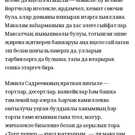
йөртүчеләр игелекле, ярдәмчел, хезмәт сөючән
була, алар дөньяны яхшырак итәргә хыяллана.
Мәкаләм каһарманына да хас әлеге сыйфатлар.
Максатчан, ныкышмалы булуы, тотынган эшне
җиренә җиткереп башкаруы аңа күңеле сайлаган
эш белән шөгыльләнергә дә, улларын
тәрбияләргә дә булыша, тагы да югарырак
үсешкә этәргеч бирә.
Мәвилә Садрееваның яраткан шөгыле —
тортлар, десертлар, капкейклар һәм башка
тәмлекәйләр әзерләү. Һәрчак камиллеккә
омтылучы уңган-булдыклы ханымның һәр
торты тәме ягыннан гына түгел, матур,
үзенчәлекле бизәлеше белән дә аерылып тора.
«Торт пешерү — күңел юаткычым., — ди мәкаләм