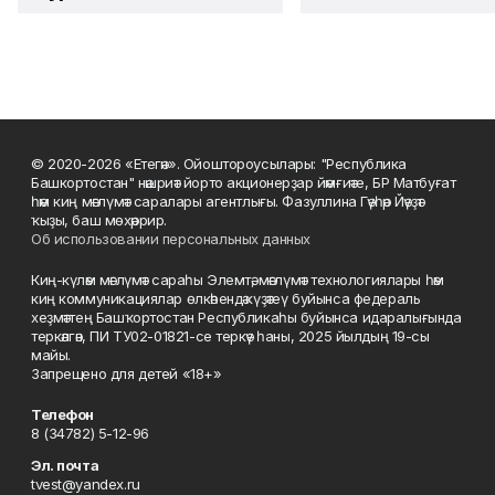
© 2020-2026 «Етегән». Ойоштороусылары: "Республика
Башкортостан" нәшриәт йорто акционерҙар йәмғиәте, БР Матбуғат
һәм киң мәғлүмәт саралары агентлығы. Фазуллина Гәүһәр Йәүҙәт
ҡыҙы, баш мөхәррир.
Об использовании персональных данных
Киң-күләм мәғлүмәт сараһы Элемтә, мәғлүмәт технологиялары һәм
киң коммуникациялар өлкәһендә күҙәтеү буйынса федераль
хеҙмәттең Башҡортостан Республикаһы буйынса идаралығында
теркәлгән, ПИ ТУ02-01821-се теркәү һаны, 2025 йылдың 19-сы
майы.
Запрещено для детей «18+»
Телефон
8 (34782) 5-12-96
Эл. почта
tvest@yandex.ru