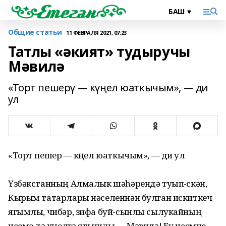
Общие статьи
11 ФЕВРАЛЯ 2021, 07:23
Татлы «әкият» тудыручы
Мәвилә
«Торт пешерү — күңел юаткычым», — ди
ул
«Торт пешерү — күңел юаткычым», — ди ул
Үзбәкстанның Алмалык шәһәрендә туып-үскән,
Кырым татарлары нәселеннән булган искиткеч
ягымлы, чибәр, зифа буй-сынлы сылукайның
исеме дә күңелгә ятышлы — Мәвилә! Бу исемне