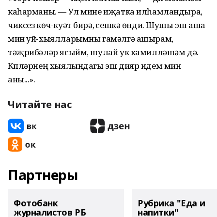
каһарманы. — Ул мине иҗатка илһамландыра,
чиксез көч-куәт бирә, үсешкә өнди. Шушы эш аша
мин уй-хыялларымны гамәлгә ашырам,
тәҗрибәләр ясыйм, шулай ук камилләшәм дә.
Күпләрнең хыялындагы эш дияр идем мин
аны...».
Читайте нас
Партнеры
Фотобанк
Рубрика "Еда и
журналистов РБ
напитки"