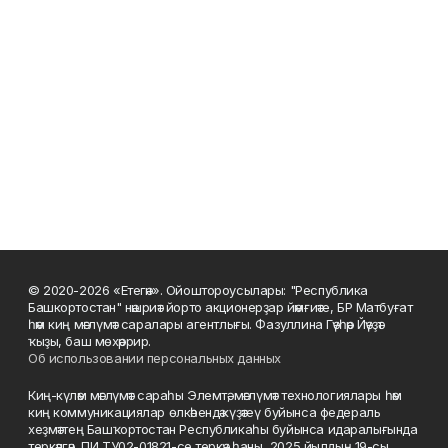
© 2020-2026 «Етегән». Ойоштороусылары: "Республика
Башкортостан" нәшриәт йорто акционерҙар йәмғиәте, БР Матбуғат
һәм киң мәғлүмәт саралары агентлығы. Фазуллина Гәүһәр Йәүҙәт
ҡыҙы, баш мөхәррир.
Об использовании персональных данных
Киң-күләм мәғлүмәт сараһы Элемтә, мәғлүмәт технологиялары һәм
киң коммуникациялар өлкәһендә күҙәтеү буйынса федераль
хеҙмәттең Башҡортостан Республикаһы буйынса идаралығында
теркәлгән, ПИ ТУ02-01821-се теркәү һаны, 2025 йылдың 19-сы