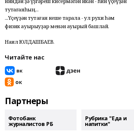
ниндәй ҙә үҙгәреш кисермәгән икән - һин үҫеүҙән
туҡтағанһың...
...Үҫеүҙән туҡтаған кеше тарҡала - ул рухи һәм
физик ауырыуҙар менән ауырый башлай.
Наил ЮЛДАШБАЕВ.
Читайте нас
Партнеры
Фотобанк
Рубрика "Еда и
журналистов РБ
напитки"