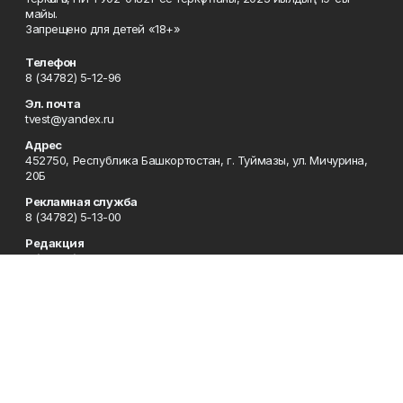
майы.
Запрещено для детей «18+»
Телефон
8 (34782) 5-12-96
Эл. почта
tvest@yandex.ru
Адрес
452750, Республика Башкортостан, г. Туймазы, ул. Мичурина,
20Б
Рекламная служба
8 (34782) 5-13-00
Редакция
8 (34782) 5-13-05
Приемная
8 (34782) 5-12-96
Сотрудничество
8 (34782) 5-13-05
Отдел кадров
8 (34782) 5-12-96