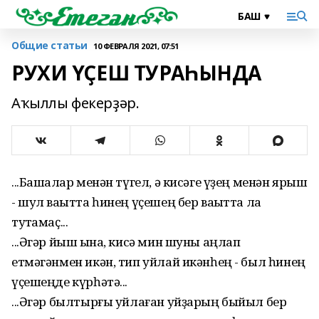
Общие статьи
10 ФЕВРАЛЯ 2021, 07:51
РУХИ ҮҪЕШ ТУРАҺЫНДА
Аҡыллы фекерҙәр.
...Башҡалар менән түгел, ә кисәге үҙең менән ярыш
- шул ваҡытта һинең үҫешең бер ваҡытта ла
туҡтамаҫ...
...Әгәр йыш ҡына, кисә мин шуны аңлап
етмәгәнмен икән, тип уйлай икәнһең - был һинең
үҫешеңде күрһәтә...
...Әгәр былтырғы уйлаған уйҙарың быйыл бер