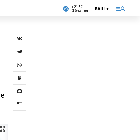
+21 °С
Облачно
ые