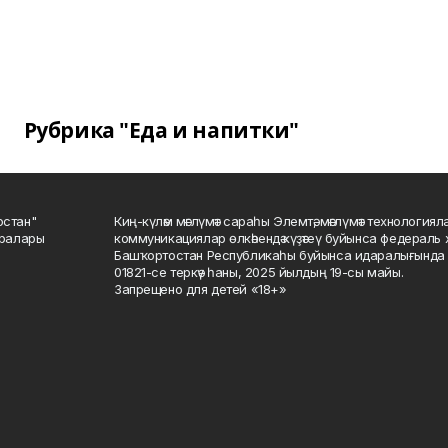
Рубрика "Еда и напитки"
остан"
Киң-күләм мәғлүмәт сараһы Элемтә, мәғлүмәт технологиял
саралары
коммуникациялар өлкәһендә күҙәтеү буйынса федераль 
Башҡортостан Республикаһы буйынса идаралығында те
01821-се теркәү һаны, 2025 йылдың 19-сы майы.
Запрещено для детей «18+»