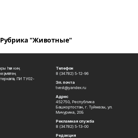
Рубрика "Животные"
ары һәм киң
Телефон
хеҙмәттең
8 (34782) 5-12-96
ркәлгән, ПИ ТУ02-
Эл. почта
tvest@yandex.ru
Адрес
452750, Республика
Башкортостан, г. Туймазы, ул.
Мичурина, 20Б
Рекламная служба
8 (34782) 5-13-00
Редакция