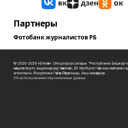
Партнеры
Фотобанк журналистов РБ
© 2020-2026 «Етегән». Ойоштороусылары: "Республика Башкорт
нәшриәт йорто акционерҙар йәмғиәте, БР Матбуғат һәм киң мәғлүмәт 
агентлығы. Фазуллина Гәүһәр Йәүҙәт ҡыҙы, баш мөхәррир.
Об использовании персональных данных