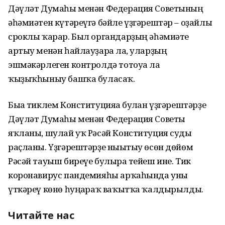
Дәүләт Думаһы менән Федерация Советының
әһәмиәтен күтәреүгә бәйле үҙгәрештәр – оҙайлы
сроклы ҡарар. Был органдарҙың әһәмиәте
артыу менән һайлауҙарға ла, уларҙың
эшмәкәрлеген контролдә тотоуға ла
ҡыҙыҡһыныу башҡа буласаҡ.
Быға тиклем Конституцияға булған үҙгәрештәрҙе
Дәүләт Думаһы менән Федерация Советы
яҡланы, шулай уҡ Рәсәй Конституция суды
раҫланы. Үҙгәрештәрҙе нығытыу өсөн дөйөм
Рәсәй тауыш биреүе булырға тейеш ине. Тик
коронавирус пандемияһы арҡаһында уны
үткәреү көнө һуңғараҡ ваҡытҡа ҡалдырылды.
Читайте нас