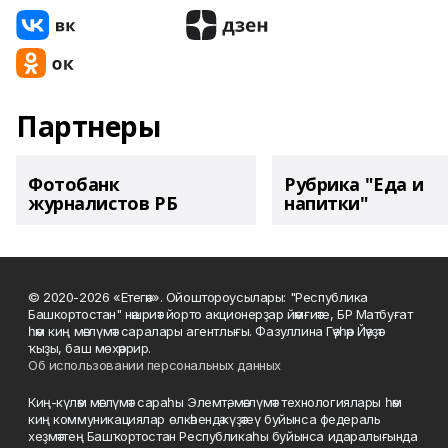
Партнеры
Фотобанк
Рубрика "Еда и
журналистов РБ
напитки"
© 2020-2026 «Етегән». Ойоштороусылары: "Республика
Башкортостан" нәшриәт йорто акционерҙар йәмғиәте, БР Матбуғат
һәм киң мәғлүмәт саралары агентлығы. Фазуллина Гәүһәр Йәүҙәт
ҡыҙы, баш мөхәррир.
Об использовании персональных данных
Киң-күләм мәғлүмәт сараһы Элемтә, мәғлүмәт технологиялары һәм
киң коммуникациялар өлкәһендә күҙәтеү буйынса федераль
хеҙмәттең Башҡортостан Республикаһы буйынса идаралығында