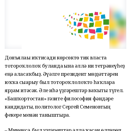
Донъялағы иҡтисади көрсөктө тик власта
тотороҡлолоҡ булғанда ғына әллә ни тетрәнеүһеҙ
еңә аласаҡбыҙ. Әүәлге президент мөҙҙәттәрен
юҡҡа сығарыу был тотороҡлолоҡто һаҡларға
ярҙам итәсәк. Әле иһә үҙгәрештәр ваҡыты түгел.
«Башҡортостан» гәзите философия фәндәре
кандидаты, политолог Сергей Семеновтың
фекере менән таныштыра.
– Минеңсә, был үҙгәрештәр әллә ҡасан өлгөрөп