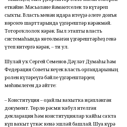
еткәйне. Мәсьәләне йәмәғәтселек тә күтәреп
сыҡты. Власть менән идара итеүҙә әлеге донъя
көрсөгө шарттарында үҙгәрештәр кәрәкмәй.
Тотороҡлолоҡ кәрәк. Был этапты власть
системаһында көтөлмәгән үҙгәрештәрһеҙ генә
үтеп китергә кәрәк, – ти ул.
Шулай уҡ Сергей Семенов Дәүләт Думаһы һәм
Федерация Советы кеүек власть органдарының
ролен күтәреүгә бәйле үҙгәрештәрҙең
мөһимлеген дә әйтте:
– Конституция – оҙайлы ваҡытҡа иҫәпләнгән
документ. Төрлө рәсми ҡабул ителгән
декларация һәм конституциялар ҡайһы саҡта
күп ваҡыт үткәс кенә эшләй башлай. Шуға күрә