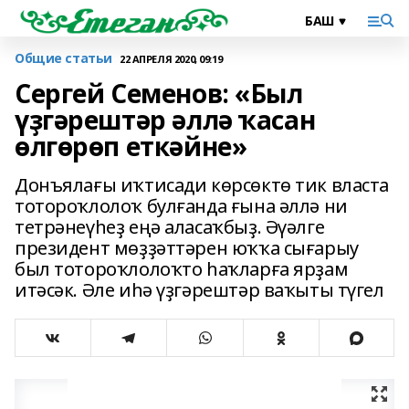
Общие статьи
22 АПРЕЛЯ 2020, 09:19
Сергей Семенов: «Был
үҙгәрештәр әллә ҡасан
өлгөрөп еткәйне»
Донъялағы иҡтисади көрсөктө тик власта
тотороҡлолоҡ булғанда ғына әллә ни
тетрәнеүһеҙ еңә аласаҡбыҙ. Әүәлге
президент мөҙҙәттәрен юҡҡа сығарыу
был тотороҡлолоҡто һаҡларға ярҙам
итәсәк. Әле иһә үҙгәрештәр ваҡыты түгел