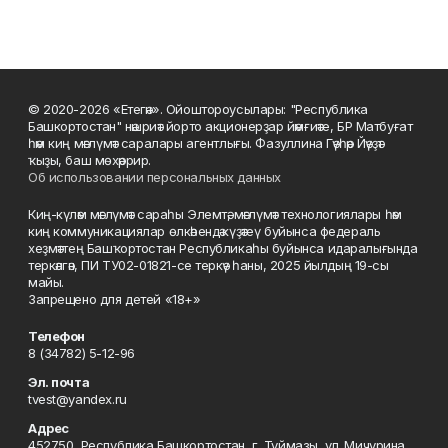
© 2020-2026 «Етегән». Ойоштороусылары: "Республика
Башкортостан" нәшриәт йорто акционерҙар йәмғиәте, БР Матбуғат
һәм киң мәғлүмәт саралары агентлығы. Фазуллина Гәүһәр Йәүҙәт
ҡыҙы, баш мөхәррир.
Об использовании персональных данных
Киң-күләм мәғлүмәт сараһы Элемтә, мәғлүмәт технологиялары һәм
киң коммуникациялар өлкәһендә күҙәтеү буйынса федераль
хеҙмәттең Башҡортостан Республикаһы буйынса идаралығында
теркәлгән, ПИ ТУ02-01821-се теркәү һаны, 2025 йылдың 19-сы
майы.
Запрещено для детей «18+»
Телефон
8 (34782) 5-12-96
Эл. почта
tvest@yandex.ru
Адрес
452750, Республика Башкортостан, г. Туймазы, ул. Мичурина,