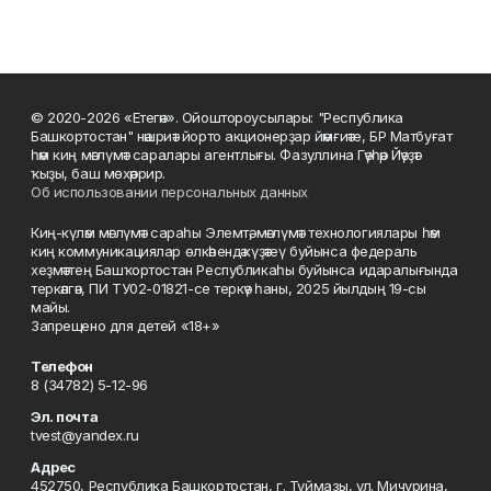
© 2020-2026 «Етегән». Ойоштороусылары: "Республика
Башкортостан" нәшриәт йорто акционерҙар йәмғиәте, БР Матбуғат
һәм киң мәғлүмәт саралары агентлығы. Фазуллина Гәүһәр Йәүҙәт
ҡыҙы, баш мөхәррир.
Об использовании персональных данных
Киң-күләм мәғлүмәт сараһы Элемтә, мәғлүмәт технологиялары һәм
киң коммуникациялар өлкәһендә күҙәтеү буйынса федераль
хеҙмәттең Башҡортостан Республикаһы буйынса идаралығында
теркәлгән, ПИ ТУ02-01821-се теркәү һаны, 2025 йылдың 19-сы
майы.
Запрещено для детей «18+»
Телефон
8 (34782) 5-12-96
Эл. почта
tvest@yandex.ru
Адрес
452750, Республика Башкортостан, г. Туймазы, ул. Мичурина,