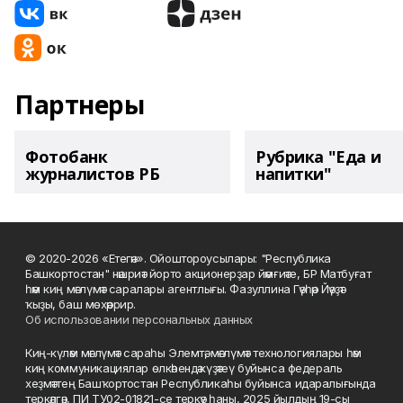
Партнеры
Фотобанк
Рубрика "Еда и
журналистов РБ
напитки"
© 2020-2026 «Етегән». Ойоштороусылары: "Республика
Башкортостан" нәшриәт йорто акционерҙар йәмғиәте, БР Матбуғат
һәм киң мәғлүмәт саралары агентлығы. Фазуллина Гәүһәр Йәүҙәт
ҡыҙы, баш мөхәррир.
Об использовании персональных данных
Киң-күләм мәғлүмәт сараһы Элемтә, мәғлүмәт технологиялары һәм
киң коммуникациялар өлкәһендә күҙәтеү буйынса федераль
хеҙмәттең Башҡортостан Республикаһы буйынса идаралығында
теркәлгән, ПИ ТУ02-01821-се теркәү һаны, 2025 йылдың 19-сы