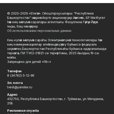
© 2020-2026 «Етегән». Ойоштороусылары: "Республика
Башкортостан" нәшриәт йорто акционерҙар йәмғиәте, БР Матбуғат
һәм киң мәғлүмәт саралары агентлығы. Фазуллина Гәүһәр Йәүҙәт
ҡыҙы, баш мөхәррир.
Об использовании персональных данных
Киң-күләм мәғлүмәт сараһы Элемтә, мәғлүмәт технологиялары һәм
киң коммуникациялар өлкәһендә күҙәтеү буйынса федераль
хеҙмәттең Башҡортостан Республикаһы буйынса идаралығында
теркәлгән, ПИ ТУ02-01821-се теркәү һаны, 2025 йылдың 19-сы
майы.
Запрещено для детей «18+»
Телефон
8 (34782) 5-12-96
Эл. почта
tvest@yandex.ru
Адрес
452750, Республика Башкортостан, г. Туймазы, ул. Мичурина,
20Б
Рекламная служба