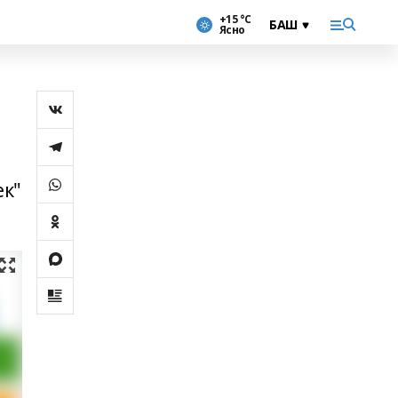
+15 °С
Ясно
ек"