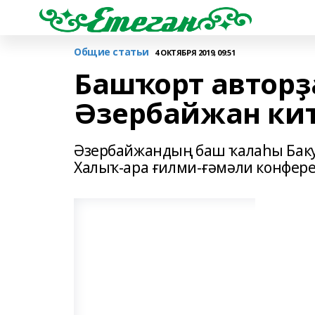
Общие статьи
4 ОКТЯБРЯ 2019, 09:51
Башҡорт авторҙ
Әзербайжан ки
Әзербайжандың баш ҡалаһы Бакул
Халыҡ-ара ғилми-ғәмәли конфере