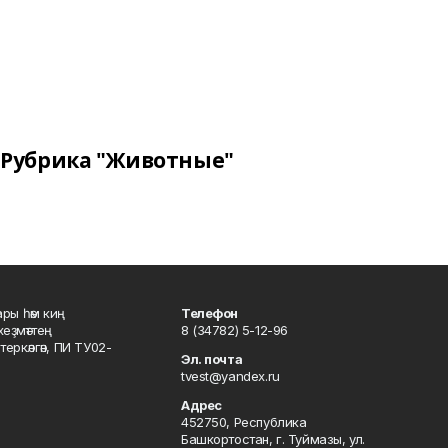
Рубрика "Животные"
ары һәм киң
Телефон
хеҙмәттең
8 (34782) 5-12-96
ркәлгән, ПИ ТУ02-
Эл. почта
tvest@yandex.ru
Адрес
452750, Республика
Башкортостан, г. Туймазы, ул.