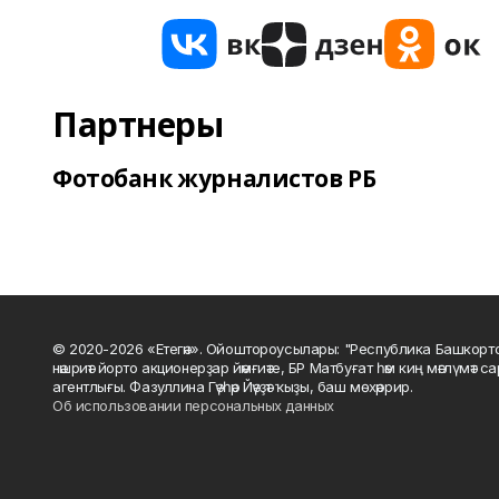
Партнеры
Фотобанк журналистов РБ
© 2020-2026 «Етегән». Ойоштороусылары: "Республика Башкорт
нәшриәт йорто акционерҙар йәмғиәте, БР Матбуғат һәм киң мәғлүмәт 
агентлығы. Фазуллина Гәүһәр Йәүҙәт ҡыҙы, баш мөхәррир.
Об использовании персональных данных