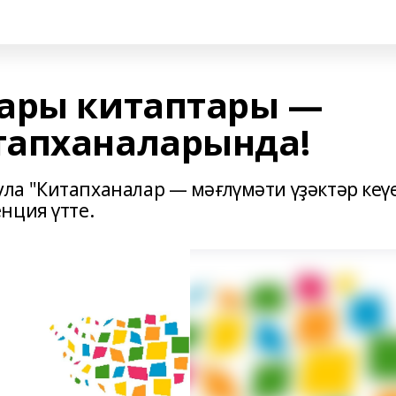
ары китаптары —
тапханаларында!
а "Китапханалар — мәғлүмәти үҙәктәр кеү
нция үтте.