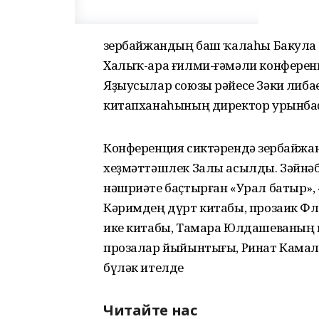
Әзербайжандың баш ҡалаһы Бакула 
Халыҡ-ара ғилми-ғәмәли конферен
Яҙыусылар союзы рәйесе Зәки Әлиба
китапханаһының директор урынба
Конференция сиктәрендә Әзербайж
хеҙмәттәшлек Залы асылды. Зәйнә
нәшриәте баҫтырған «Урал батыр»
Кәримдең дүрт китабы, прозаик Фл
ике китабы, Тамара Юлдашеваның
прозалар йыйынтығы, Ринат Кама
бүләк ителде
Читайте нас