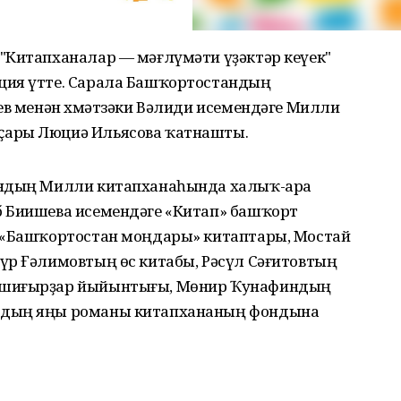
"Китапханалар — мәғлүмәти үҙәктәр кеүек"
ция үтте. Сарала Башҡортостандың
ев менән Әхмәтзәки Вәлиди исемендәге Милли
ҫары Люциә Ильясова ҡатнашты.
андың Милли китапханаһында халыҡ-ара
б Биишева исемендәге «Китап» башҡорт
, «Башҡортостан моңдары» китаптары, Мостай
үр Ғәлимовтың өс китабы, Рәсүл Сәғитовтың
 шиғырҙар йыйынтығы, Мөнир Ҡунафиндың
лдың яңы романы китапхананың фондына