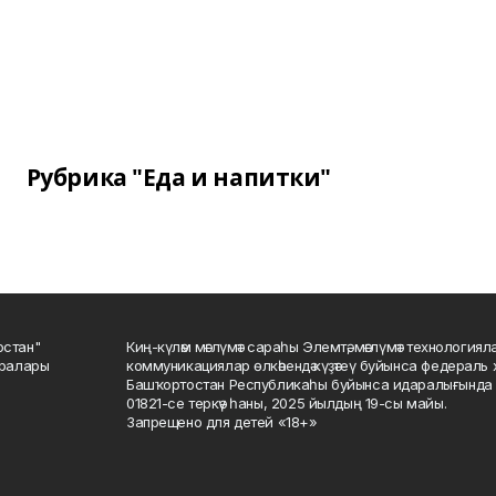
Рубрика "Еда и напитки"
остан"
Киң-күләм мәғлүмәт сараһы Элемтә, мәғлүмәт технологиял
саралары
коммуникациялар өлкәһендә күҙәтеү буйынса федераль 
Башҡортостан Республикаһы буйынса идаралығында те
01821-се теркәү һаны, 2025 йылдың 19-сы майы.
Запрещено для детей «18+»