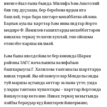
икенсе йыл ғына бында. Миңлифа һәм Анатолий
бик тиҙ дуҫлаша, бер-береһенә ярҙам итә
башлай, тора бара хистәре мөхәббәткә әйләнә.
Баҙғыя ауылы ҡарттар һәм инвалидтар йорто
мөдире Ф. Йәмилев ғашиҡтарҙың мөхәббәттәрен
никахҡа теркәү теләген хуплай, төп ойошма
етәксеһе ҡаршы килмәй.
Һәм бына июлдең йәмле бер көнөндә Шаран
районы ЗАГС начальнигы вазифаһын
башҡарыусы Г. Хәлилова тантаналы шарттарҙа
никах теркәй. Яңы өйләнеүселәр Мендельсондың
туй маршы аҫтында акттар залына үтте, унда
уларҙы тантана ҡунаҡтары – ҡарттар йортонда
йәшәүселәр көтә ине. Никах теркәү ваҡытында
ҡайһы берәүҙәр күҙ йәштәрен йәшермәне,