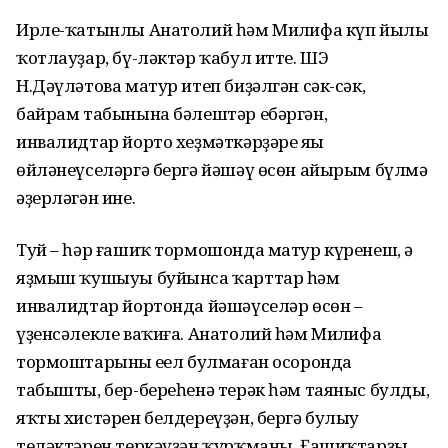
Ирле-ҡатынлы Анатолий һәм Миңлифа күп йылы
ҡотлауҙар, бү-ләктәр ҡабул итте. ШЭ
Н.Дәүләтова матур итеп биҙәлгән сәк-сәк,
байрам табынына бәлештәр ебәргән,
инвалидтар йорто хеҙмәткәрҙәре яңы
өйләнеүселәргә бергә йәшәү өсөн айырым бүлмә
әҙерләгән ине.
Туй – һәр ғашиҡ тормошонда матур күренеш, ә
яҙмыш ҡушыуы буйынса ҡарттар һәм
инвалидтар йортонда йәшәүселәр өсөн –
үҙенсәлекле ваҡиға. Анатолий һәм Миңлифа
тормоштарының еңел булмаған осоронда
табышты, бер-береһенә терәк һәм таяныс булды,
яҡты хистәрен белдереүҙән, бергә булыу
теләктәрен теркәүҙән ҡурҡманы. Ғашиҡтарҙың