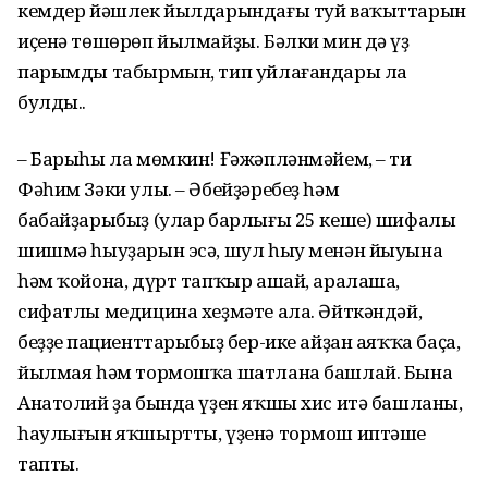
кемдер йәшлек йылдарындағы туй ваҡыттарын
иҫенә төшөрөп йылмайҙы. Бәлки мин дә үҙ
парымды табырмын, тип уйлағандары ла
булды..
– Барыһы ла мөмкин! Ғәжәпләнмәйем, – ти
Фәһим Зәки улы. – Әбейҙәребеҙ һәм
бабайҙарыбыҙ (улар барлығы 25 кеше) шифалы
шишмә һыуҙарын эсә, шул һыу менән йыуына
һәм ҡойона, дүрт тапҡыр ашай, аралаша,
сифатлы медицина хеҙмәте ала. Әйткәндәй,
беҙҙең пациенттарыбыҙ бер-ике айҙан аяҡҡа баҫа,
йылмая һәм тормошҡа шатлана башлай. Бына
Анатолий ҙа бында үҙен яҡшы хис итә башланы,
һаулығын яҡшыртты, үҙенә тормош иптәше
тапты.