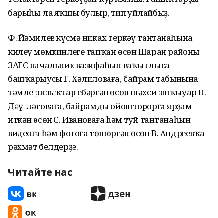
барыһы ла яҡшы булыр, тип уйлайбыҙ.
Ф. Йәмилев күсмә никах теркәү тантанаһына
килеү мөмкинлеге тапҡан өсөн Шаран районы
ЗАГС начальник вазифаһын ваҡытлыса
башҡарыусы Г. Хәлиловаға, байрам табынына
тәмле ризыҡтар ебәргән өсөн шәхси эшҡыуар Н.
Дәү-ләтоваға, байрамды ойошторорға ярҙам
иткән өсөн С. Ивановаға һәм туй тантанаһын
видеоға һәм фотоға төшөргән өсөн В. Андреевҡа
рәхмәт белдерҙе.
Читайте нас