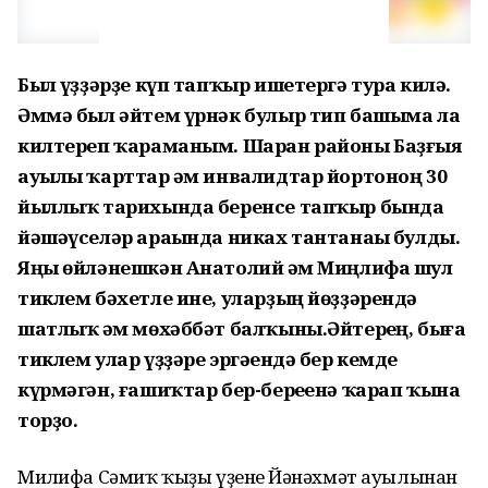
Был һүҙҙәрҙе күп тапҡыр ишетергә тура килә.
Әммә был әйтем үрнәк булыр тип башыма ла
килтереп ҡараманым. Шаран районы Баҙғыя
ауылы ҡарттар һәм инвалидтар йортоноң 30
йыллыҡ тарихында беренсе тапҡыр бында
йәшәүселәр араһында никах тантанаһы булды.
Яңы өйләнешкән Анатолий һәм Миңлифа шул
тиклем бәхетле ине, уларҙың йөҙҙәрендә
шатлыҡ һәм мөхәббәт балҡыны.Әйтерһең, быға
тиклем улар үҙҙәре эргәһендә бер кемде
күрмәгән, ғашиҡтар бер-береһенә ҡарап ҡына
торҙо.
Миңлифа Сәмиҡ ҡыҙы үҙенең Йәнәхмәт ауылынан