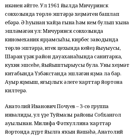
икәнен әйтте. Ул 1961 йылда Мичуринск
совхозында төрлө эштәрҙә хеҙмәтен башлап
ебәрә. Ә һуңынан ҡайҙа ғына һәм кем булып ҡына
эшләмәгән ул: Мичуринск совхозында
киномеханик ярҙамсыһы, кирбес заводында
төрлө эштәрҙә, итек цехында кейеҙ йыуыусы,
Шаран үҙәк район дауаханаһында санитарка,
кухня эшсеһе, йыйыштырыусы була. Уның хеҙмәт
китабында Үзбәкстанда эшләгән яҙма ла бар.
Ауыр яҙмыш, яңғыҙлыҡ әлеге ҡарттар йортона
килтерә.
Анатолий Иванович Почуев – 3-сө группа
инвалиды, ул үҙе Туймазы районы Собханғол
ауылынан. Миңлифа Фәткуллина ҡарттар
йортонда дүрт йылға яҡын йәшәһә, Анатолий