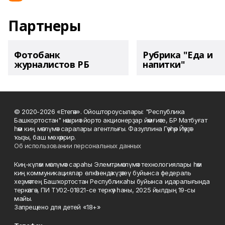
Партнеры
Фотобанк
Рубрика "Еда и
журналистов РБ
напитки"
© 2020-2026 «Етегән». Ойоштороусылары: "Республика
Башкортостан" нәшриәт йорто акционерҙар йәмғиәте, БР Матбуғат
һәм киң мәғлүмәт саралары агентлығы. Фазуллина Гәүһәр Йәүҙәт
ҡыҙы, баш мөхәррир.
Об использовании персональных данных
Киң-күләм мәғлүмәт сараһы Элемтә, мәғлүмәт технологиялары һәм
киң коммуникациялар өлкәһендә күҙәтеү буйынса федераль
хеҙмәттең Башҡортостан Республикаһы буйынса идаралығында
теркәлгән, ПИ ТУ02-01821-се теркәү һаны, 2025 йылдың 19-сы
майы.
Запрещено для детей «18+»