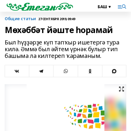
Общие статьи
27 СЕНТЯБРЯ 2019, 09:49
Мөхәббәт йәште һорамай
Был һүҙҙәрҙе күп тапҡыр ишетергә тура
килә. Әммә был әйтем үрнәк булыр тип
башыма ла килтереп ҡараманым.