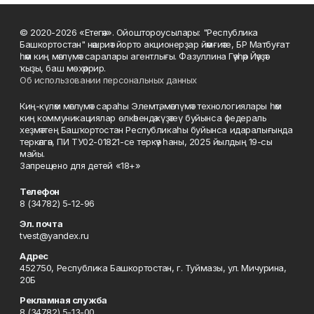
© 2020-2026 «Етегән». Ойоштороусылары: "Республика
Башкортостан" нәшриәт йорто акционерҙар йәмғиәте, БР Матбуғат
һәм киң мәғлүмәт саралары агентлығы. Фазуллина Гәүһәр Йәүҙәт
ҡыҙы, баш мөхәррир.
Об использовании персональных данных
Киң-күләм мәғлүмәт сараһы Элемтә, мәғлүмәт технологиялары һәм
киң коммуникациялар өлкәһендә күҙәтеү буйынса федераль
хеҙмәттең Башҡортостан Республикаһы буйынса идаралығында
теркәлгән, ПИ ТУ02-01821-се теркәү һаны, 2025 йылдың 19-сы
майы.
Запрещено для детей «18+»
Телефон
8 (34782) 5-12-96
Эл. почта
tvest@yandex.ru
Адрес
452750, Республика Башкортостан, г. Туймазы, ул. Мичурина,
20Б
Рекламная служба
8 (34782) 5-13-00