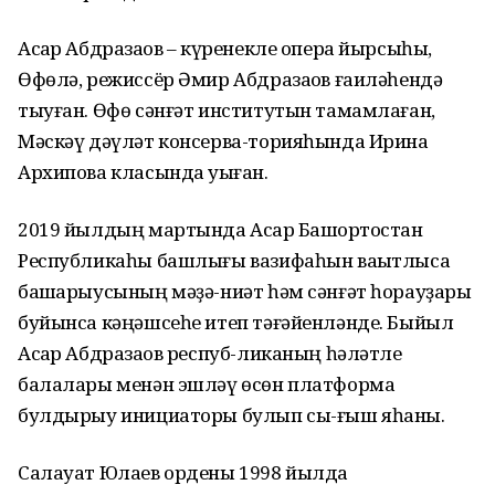
Асҡар Абдразаҡов – күренекле опера йырсыһы,
Өфөлә, режиссёр Әмир Абдразаҡов ғаиләһендә
тыуған. Өфө сәнғәт институтын тамамлаған,
Мәскәү дәүләт консерва-торияһында Ирина
Архипова класында уҡыған.
2019 йылдың мартында Асҡар Башҡортостан
Республикаһы башлығы вазифаһын ваҡытлыса
башҡарыусының мәҙә-ниәт һәм сәнғәт һорауҙары
буйынса кәңәшсеһе итеп тәғәйенләнде. Быйыл
Асҡар Абдразаҡов респуб-ликаның һәләтле
балалары менән эшләү өсөн платформа
булдырыу инициаторы булып сы-ғыш яһаны.
Салауат Юлаев ордены 1998 йылда