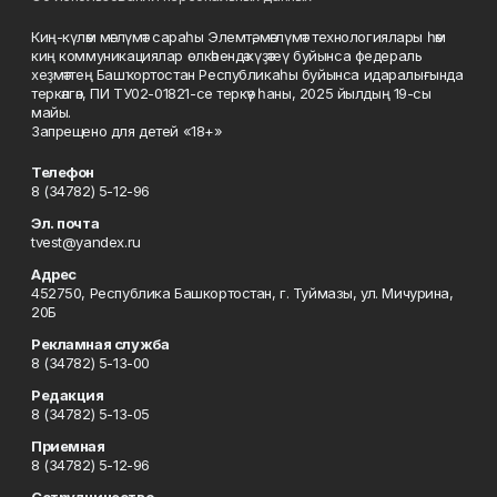
Киң-күләм мәғлүмәт сараһы Элемтә, мәғлүмәт технологиялары һәм
киң коммуникациялар өлкәһендә күҙәтеү буйынса федераль
хеҙмәттең Башҡортостан Республикаһы буйынса идаралығында
теркәлгән, ПИ ТУ02-01821-се теркәү һаны, 2025 йылдың 19-сы
майы.
Запрещено для детей «18+»
Телефон
8 (34782) 5-12-96
Эл. почта
tvest@yandex.ru
Адрес
452750, Республика Башкортостан, г. Туймазы, ул. Мичурина,
20Б
Рекламная служба
8 (34782) 5-13-00
Редакция
8 (34782) 5-13-05
Приемная
8 (34782) 5-12-96