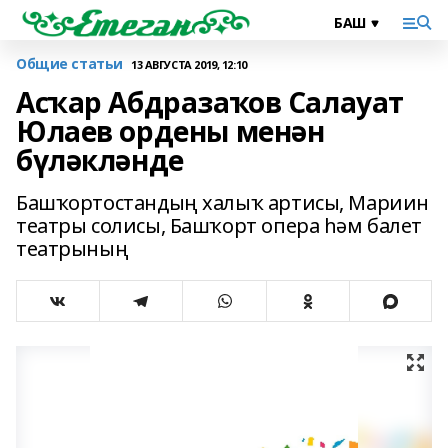
Общие статьи
13 АВГУСТА 2019, 12:10
Асҡар Абдразаҡов Салауат
Юлаев ордены менән
бүләкләнде
Башҡортостандың халыҡ артисы, Мариин
театры солисы, Башҡорт опера һәм балет
театрының