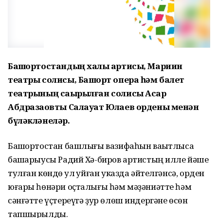
Башҡортостандың халыҡ артисы, Мариин
театры солисы, Башҡорт опера һәм балет
театрының саҡырылған солисы Асҡар
Абдразаҡовты Салауат Юлаев ордены менән
бүләкләнеләр.
Башҡортостан башлығы вазифаһын ваҡытлыса
башҡарыусы Радий Хә-биров артистың илле йәше
тулған көндө ҡул ҡуйған указда әйтелгәнсә, орден
юғары һөнәри оҫталығы һәм мәҙәниәтте һәм
сәнғәтте үҫтереүгә ҙур өлөш индергәне өсөн
тапшырылды.