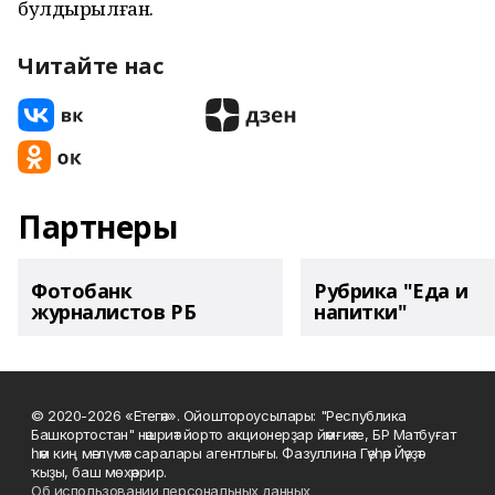
булдырылған.
Читайте нас
Партнеры
Фотобанк
Рубрика "Еда и
журналистов РБ
напитки"
© 2020-2026 «Етегән». Ойоштороусылары: "Республика
Башкортостан" нәшриәт йорто акционерҙар йәмғиәте, БР Матбуғат
һәм киң мәғлүмәт саралары агентлығы. Фазуллина Гәүһәр Йәүҙәт
ҡыҙы, баш мөхәррир.
Об использовании персональных данных