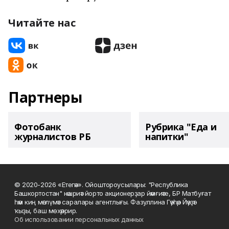
Читайте нас
Партнеры
Фотобанк
Рубрика "Еда и
журналистов РБ
напитки"
© 2020-2026 «Етегән». Ойоштороусылары: "Республика
Башкортостан" нәшриәт йорто акционерҙар йәмғиәте, БР Матбуғат
һәм киң мәғлүмәт саралары агентлығы. Фазуллина Гәүһәр Йәүҙәт
ҡыҙы, баш мөхәррир.
Об использовании персональных данных