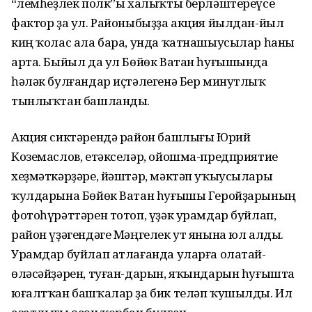
“Үлемһеҙлек полк”ы халыҡты берләштереүсе
фактор ҙа ул. Районыбыҙҙа акция йылдан-йыл
киң ҡолас ала бара, унда ҡатнашыусылар һаны
арта. Быйыл да ул Бөйөк Ватан һуғышында
һәләк булғандар иҫтәлегенә Бер минутлыҡ
тынлыҡтан башланды.
Акция сиктәрендә район башлығы Юрий
Коземаслов, етәкселәр, ойошма-предприятие
хеҙмәткәрҙәре, йәштәр, мәктәп уҡыусылары
ҡулдарына Бөйөк Ватан һуғышы Геройҙарының
фотоһүрәттәрен тотоп, үҙәк урамдар буйлап,
район үҙәгендәге Мәңгелек ут янына юл алды.
Урамдар буйлап атлағанда уларға олатай-
өләсәйҙәрен, туған-дарын, яҡындарын һуғышта
юғалтҡан башҡалар ҙа бик теләп ҡушылды. Ил