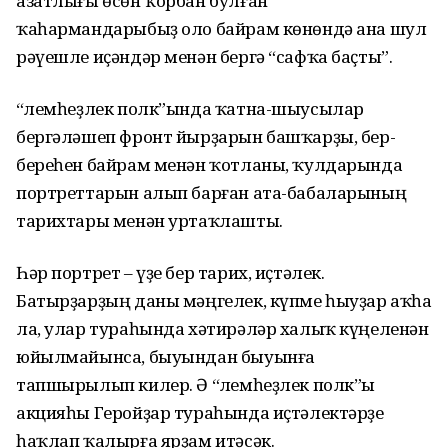
азатлығы өсөн ҡорбан булған
ҡаһармандарыбыҙ оло байрам көнөндә ана шул
рәүешле иҫәндәр менән бергә “сафҡа баҫты”.
“Үлемһеҙлек полк”ында ҡатна-шыусылар
бергәләшеп фронт йырҙарын башҡарҙы, бер-
береһен байрам менән ҡотланы, ҡулдарында
портреттарын алып барған ата-бабаларының
тарихтары менән уртаҡлашты.
Һәр портрет – үҙе бер тарих, иҫтәлек.
Батырҙарҙың даны мәңгелек, күпме һыуҙар аҡһа
ла, улар тураһында хәтирәләр халыҡ күңеленән
юйылмайынса, быуындан быуынға
тапшырылып килер. Ә “Үлемһеҙлек полк”ы
акцияһы Геройҙар тураһында иҫтәлектәрҙе
һаҡлап ҡалырға ярҙам итәсәк.