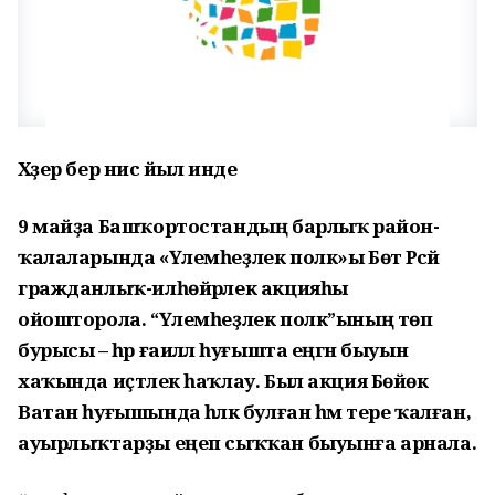
Хәҙер бер нисә йыл инде
9 майҙа Башҡортостандың барлыҡ район-
ҡалаларында «Үлемһеҙлек полк»ы Бөтә Рәсәй
гражданлыҡ-илһөйәрлек акцияһы
ойошторола. “Үлемһеҙлек полк”ының төп
бурысы – һәр ғаиләлә һуғышта еңгән быуын
хаҡында иҫтәлек һаҡлау. Был акция Бөйөк
Ватан һуғышында һәләк булған һәм тере ҡалған,
ауырлыҡтарҙы еңеп сыҡҡан быуынға арнала.