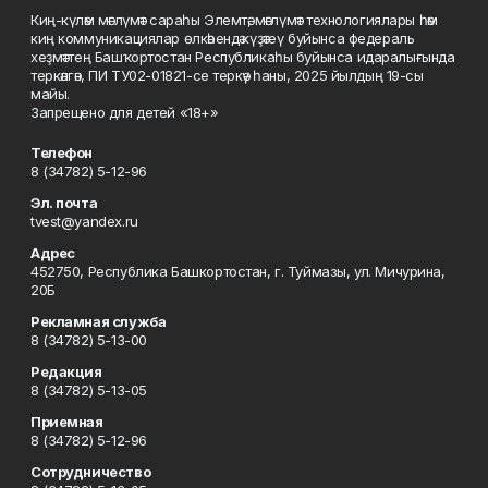
Киң-күләм мәғлүмәт сараһы Элемтә, мәғлүмәт технологиялары һәм
киң коммуникациялар өлкәһендә күҙәтеү буйынса федераль
хеҙмәттең Башҡортостан Республикаһы буйынса идаралығында
теркәлгән, ПИ ТУ02-01821-се теркәү һаны, 2025 йылдың 19-сы
майы.
Запрещено для детей «18+»
Телефон
8 (34782) 5-12-96
Эл. почта
tvest@yandex.ru
Адрес
452750, Республика Башкортостан, г. Туймазы, ул. Мичурина,
20Б
Рекламная служба
8 (34782) 5-13-00
Редакция
8 (34782) 5-13-05
Приемная
8 (34782) 5-12-96
Сотрудничество