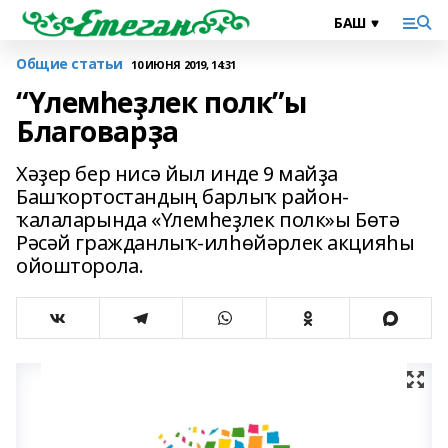
Общие статьи
10 ИЮНЯ 2019, 14:31
“Үлемһеҙлек полк”ы
Благоварҙа
Хәҙер бер нисә йыл инде 9 майҙа
Башҡортостандың барлыҡ район-
ҡалаларында «Үлемһеҙлек полк»ы Бөтә
Рәсәй гражданлыҡ-илһөйәрлек акцияһы
ойошторола.