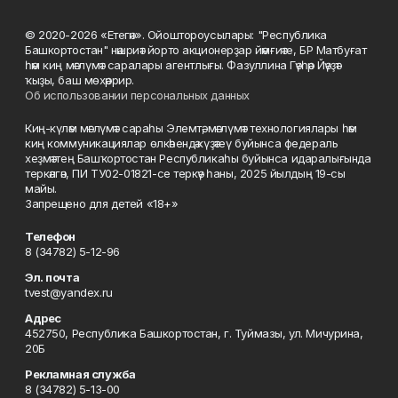
© 2020-2026 «Етегән». Ойоштороусылары: "Республика
Башкортостан" нәшриәт йорто акционерҙар йәмғиәте, БР Матбуғат
һәм киң мәғлүмәт саралары агентлығы. Фазуллина Гәүһәр Йәүҙәт
ҡыҙы, баш мөхәррир.
Об использовании персональных данных
Киң-күләм мәғлүмәт сараһы Элемтә, мәғлүмәт технологиялары һәм
киң коммуникациялар өлкәһендә күҙәтеү буйынса федераль
хеҙмәттең Башҡортостан Республикаһы буйынса идаралығында
теркәлгән, ПИ ТУ02-01821-се теркәү һаны, 2025 йылдың 19-сы
майы.
Запрещено для детей «18+»
Телефон
8 (34782) 5-12-96
Эл. почта
tvest@yandex.ru
Адрес
452750, Республика Башкортостан, г. Туймазы, ул. Мичурина,
20Б
Рекламная служба
8 (34782) 5-13-00