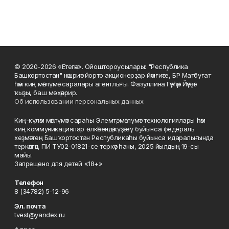
© 2020-2026 «Етегән». Ойоштороусылары: "Республика
Башкортостан" нәшриәт йорто акционерҙар йәмғиәте, БР Матбуғат
һәм киң мәғлүмәт саралары агентлығы. Фазуллина Гәүһәр Йәүҙәт
ҡыҙы, баш мөхәррир.
Об использовании персональных данных
Киң-күләм мәғлүмәт сараһы Элемтә, мәғлүмәт технологиялары һәм
киң коммуникациялар өлкәһендә күҙәтеү буйынса федераль
хеҙмәттең Башҡортостан Республикаһы буйынса идаралығында
теркәлгән, ПИ ТУ02-01821-се теркәү һаны, 2025 йылдың 19-сы
майы.
Запрещено для детей «18+»
Телефон
8 (34782) 5-12-96
Эл. почта
tvest@yandex.ru