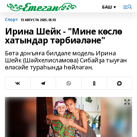
Спорт
13 АВГУСТА 2025, 05:53
Ирина Шейк - "Мине көслө
хатындар тәрбиәләне"
Бөтә донъяға билдәле модель Ирина
Шейк (Шәйхелисламова) Сибайҙа тыуған
өләсәйе тураһында һөйләгән.