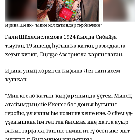
Ирина Шейк - "Мине көслө хатындар тәрбиәләне"
Галиә Шәйхелисламова 1924 йылда Сибайҙа
тыуған, 19 йәшендә һуғышҡа киткән, разведкала
хеҙмәт киткән, ә Еңеүҙе Австрияла ҡаршылаған.
Ирина уның хөрмәтенә ҡыҙына Лея тигән исем
ҡушҡан.
"Мин көслө ҡатын-ҡыҙҙар янында үҫтем. Минең
атайымдың әсәйе Икенсе бөтә донъя һуғышы
геройы, ул яҡшы һәм позитив кеше ине. Ә әсәйем үҙ-
үҙенә ышана һәм гел генә йылмая ине, хатта ауыр
ваҡыттарҙа ла, ғаиләне тәьмин итеү өсөн ике эштә
эшләгәндә лә. Был минең ҡиммәттәрҙе