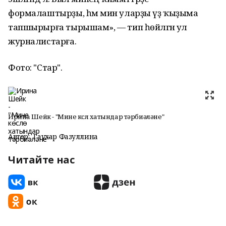
формалаштырҙы, һәм мин уларҙы үҙ ҡыҙыма
тапшырырға тырышам», — тип һөйләгән ул
журналистарға.
Фото: "Стар".
Ирина Шейк - "Мине көслө хатындар тәрбиәләне"
Автор:
Гаухар Фазуллина
Читайте нас