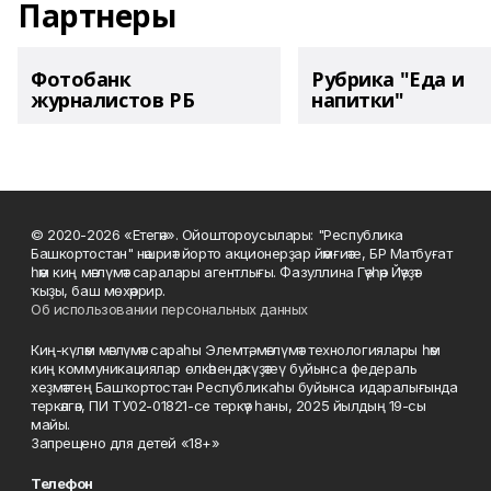
Партнеры
Фотобанк
Рубрика "Еда и
журналистов РБ
напитки"
© 2020-2026 «Етегән». Ойоштороусылары: "Республика
Башкортостан" нәшриәт йорто акционерҙар йәмғиәте, БР Матбуғат
һәм киң мәғлүмәт саралары агентлығы. Фазуллина Гәүһәр Йәүҙәт
ҡыҙы, баш мөхәррир.
Об использовании персональных данных
Киң-күләм мәғлүмәт сараһы Элемтә, мәғлүмәт технологиялары һәм
киң коммуникациялар өлкәһендә күҙәтеү буйынса федераль
хеҙмәттең Башҡортостан Республикаһы буйынса идаралығында
теркәлгән, ПИ ТУ02-01821-се теркәү һаны, 2025 йылдың 19-сы
майы.
Запрещено для детей «18+»
Телефон