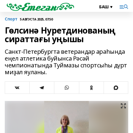
Спорт
5 АВГУСТА 2025, 07:50
Гөлсинә Нуретдинованың
сираттағы уңышы
Санкт-Петербургта ветерандар араһында
еңел атлетика буйынса Рәсәй
чемпионатында Туймазы спортсыһы дүрт
миҙал яуланы.