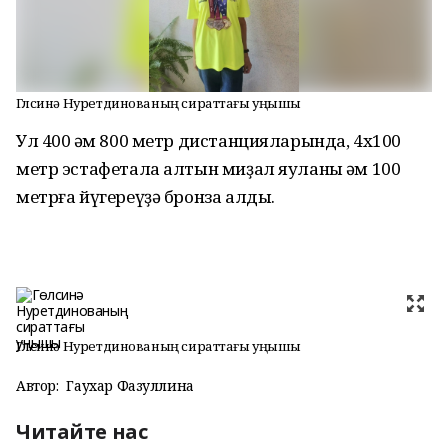
Гөлсинә Нуретдинованың сираттағы уңышы
Ул 400 һәм 800 метр дистанцияларында, 4х100
метр эстафетала алтын миҙал яуланы һәм 100
метрға йүгереүҙә бронза алды.
Гөлсинә Нуретдинованың сираттағы уңышы
Автор:
Гаухар Фазуллина
Читайте нас