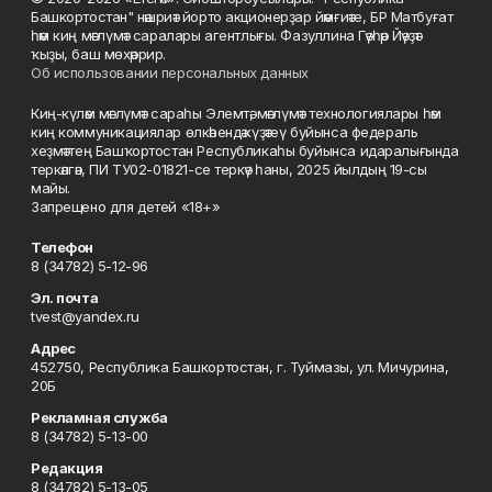
Башкортостан" нәшриәт йорто акционерҙар йәмғиәте, БР Матбуғат
һәм киң мәғлүмәт саралары агентлығы. Фазуллина Гәүһәр Йәүҙәт
ҡыҙы, баш мөхәррир.
Об использовании персональных данных
Киң-күләм мәғлүмәт сараһы Элемтә, мәғлүмәт технологиялары һәм
киң коммуникациялар өлкәһендә күҙәтеү буйынса федераль
хеҙмәттең Башҡортостан Республикаһы буйынса идаралығында
теркәлгән, ПИ ТУ02-01821-се теркәү һаны, 2025 йылдың 19-сы
майы.
Запрещено для детей «18+»
Телефон
8 (34782) 5-12-96
Эл. почта
tvest@yandex.ru
Адрес
452750, Республика Башкортостан, г. Туймазы, ул. Мичурина,
20Б
Рекламная служба
8 (34782) 5-13-00
Редакция
8 (34782) 5-13-05