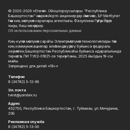
© 2020-2026 «Етегән». Ойоштороусылары: "Республика
Башкортостан" нәшриәт йорто акционерҙар йәмғиәте, БР Матбуғат
һәм киң мәғлүмәт саралары агентлығы. Фазуллина Гәүһәр Йәүҙәт
ҡыҙы, баш мөхәррир.
Об использовании персональных данных
Киң-күләм мәғлүмәт сараһы Элемтә, мәғлүмәт технологиялары һәм
киң коммуникациялар өлкәһендә күҙәтеү буйынса федераль
хеҙмәттең Башҡортостан Республикаһы буйынса идаралығында
теркәлгән, ПИ ТУ02-01821-се теркәү һаны, 2025 йылдың 19-сы
майы.
Запрещено для детей «18+»
Телефон
8 (34782) 5-12-96
Эл. почта
tvest@yandex.ru
Адрес
452750, Республика Башкортостан, г. Туймазы, ул. Мичурина,
20Б
Рекламная служба
8 (34782) 5-13-00