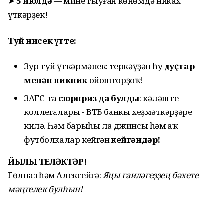
➤
5 июлдә
— минең тыуған көнөмдә никах
үткәрҙек!
Туй нисек
үтте
:
Зур туй үткәрмәнек: теркәүҙән һуң
дуҫтар
менән пикник
ойошторҙоҡ!
ЗАГС-та
сюрприз
да булды
: кәләштең
коллегалары - ВТБ банкы хеҙмәткәрҙәре
килә. Һәм барыһы ла джинсы һәм аҡ
футболкалар кейгән
кейгәндәр!
ЙЫЛЫ ТЕЛӘКТӘР!
Гөлназ һәм Алексейгә:
Яңы ғаиләгеҙҙең бәхете
мәңгелек булһын!