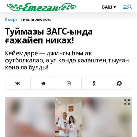
Спорт
8 ИЮЛЯ 2025, 05:49
Туймазы ЗАГС-ында
ғажайеп никах!
Кейемдәре — джинсы һәм аҡ
футболкалар, ә ул көндө кәләштең тыуған
көнө лә булды!