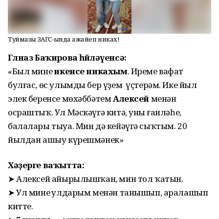
Туймазы ЗАГС-ында ғажайеп никах!
Гөлназ Баҡирова һөйләүенсә:
«Был минең
икенсе никахым
. Иреме вафат
булғас, өс улымды бер үҙем үҫтерәм. Ике йыл
элек беренсе мөхәббәтем
Алексей
менән
осраштыҡ. Ул Мәскәүгә китә, уның ғаиләһе,
балалары тыуа. Мин дә кейәүгә сыҡтым. 20
йылдан ашыу күрешмәнек»
Хәҙерге ваҡытта:
➤ Алексей айырылышҡан, мин тол ҡатын.
➤ Ул минең улдарым менән танышып, аралашып
китте.