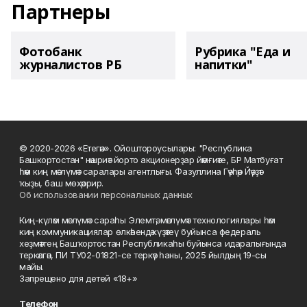
Партнеры
Фотобанк
Рубрика "Еда и
журналистов РБ
напитки"
© 2020-2026 «Етегән». Ойоштороусылары: "Республика
Башкортостан" нәшриәт йорто акционерҙар йәмғиәте, БР Матбуғат
һәм киң мәғлүмәт саралары агентлығы. Фазуллина Гәүһәр Йәүҙәт
ҡыҙы, баш мөхәррир.
Об использовании персональных данных
Киң-күләм мәғлүмәт сараһы Элемтә, мәғлүмәт технологиялары һәм
киң коммуникациялар өлкәһендә күҙәтеү буйынса федераль
хеҙмәттең Башҡортостан Республикаһы буйынса идаралығында
теркәлгән, ПИ ТУ02-01821-се теркәү һаны, 2025 йылдың 19-сы
майы.
Запрещено для детей «18+»
Телефон