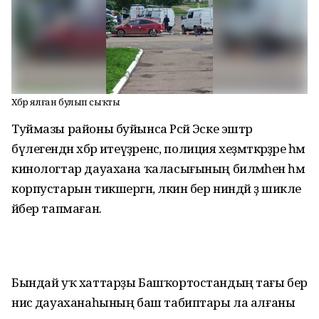
Хәбәр ялған булып сыҡты
Туймазы районы буйынса Рәсәй Эске эштәр
бүлегендән хәбәр итеүҙәренсә, полиция хеҙмәткәрҙәре һәм
кинологтар дауахана ҡаласығының биләмәһен һәм
корпустарын тикшергән, ләкин бер ниндәй ҙә шикле
әйбер тапмаған.
Бындай уҡ хаттарҙы Башҡортостандың тағы бер
нисә дауаханаһының баш табиптары ла алғаны