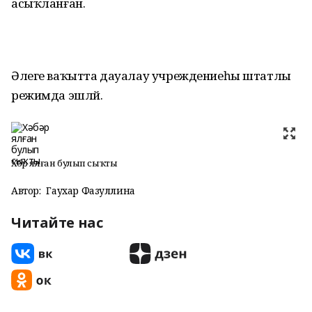
асыҡланған.
Әлеге ваҡытта дауалау учреждениеһы штатлы
режимда эшләй.
Хәбәр ялған булып сыҡты
Автор:
Гаухар Фазуллина
Читайте нас