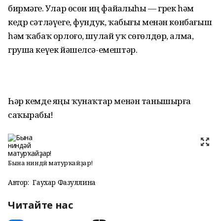
бирмәгеҙ. Улар өсөн иң файҙалыһы — грек һәм
кедр сәтләүеге, фундук, ҡабығы менән көнбағыш
һәм ҡабаҡ орлоғо, шулай уҡ сөгөлдөр, алма,
груша кеүек йәшелсә-емештәр.
Һәр кемде яңы ҡунаҡтар менән танышырға
саҡырабыҙ!
Бына ниндәй матурҡайҙар!
Автор:
Гаухар Фазуллина
Читайте нас