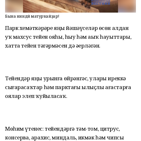
Бына ниндәй матурҡайҙар!
Парк хеҙмәткәрҙәре яңы йәшәүселәр өсөн алдан
уҡ махсус тейен ояһы, һыу һәм аҙыҡ һауыттары,
хатта тейен тәгәрмәсен дә әҙерләгән.
Тейендәр яңы урынға өйрәнгәс, уларҙы иреккә
сығарасаҡтар һәм парктағы ылыҫлы ағастарға
оялар элеп ҡуйыласаҡ.
Мөһим үтенес: тейендәргә тәм-том, цитрус,
консерва, арахис, миндаль, икмәк һәм чипсы