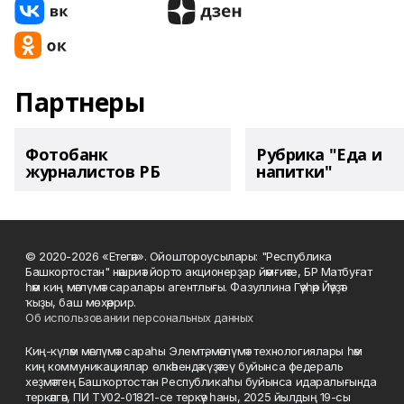
Партнеры
Фотобанк
Рубрика "Еда и
журналистов РБ
напитки"
© 2020-2026 «Етегән». Ойоштороусылары: "Республика
Башкортостан" нәшриәт йорто акционерҙар йәмғиәте, БР Матбуғат
һәм киң мәғлүмәт саралары агентлығы. Фазуллина Гәүһәр Йәүҙәт
ҡыҙы, баш мөхәррир.
Об использовании персональных данных
Киң-күләм мәғлүмәт сараһы Элемтә, мәғлүмәт технологиялары һәм
киң коммуникациялар өлкәһендә күҙәтеү буйынса федераль
хеҙмәттең Башҡортостан Республикаһы буйынса идаралығында
теркәлгән, ПИ ТУ02-01821-се теркәү һаны, 2025 йылдың 19-сы