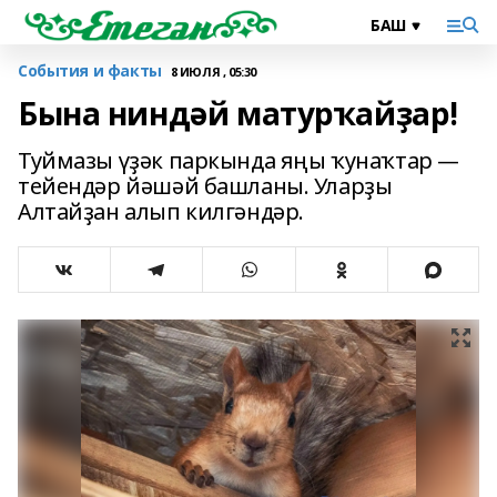
События и факты
8 ИЮЛЯ , 05:30
Бына ниндәй матурҡайҙар!
Туймазы үҙәк паркында яңы ҡунаҡтар —
тейендәр йәшәй башланы. Уларҙы
Алтайҙан алып килгәндәр.