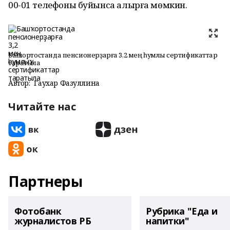
00-01 телефоны буйынса алырға мөмкин.
Башҡортостанда пенсионерҙарға 3,2 мең һумлыҡ сертификаттар
таратыла
Автор:
Гаухар Фазуллина
Читайте нас
Партнеры
Фотобанк
Рубрика "Еда и
журналистов РБ
напитки"