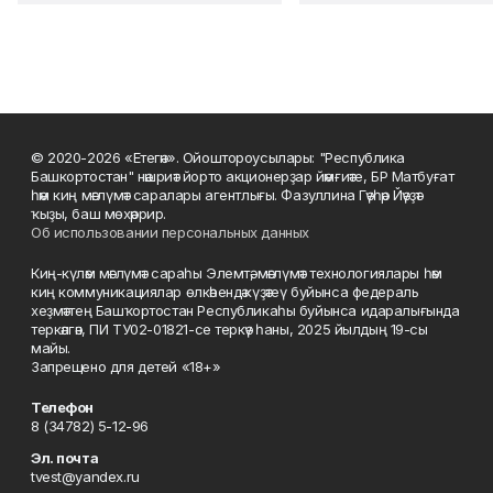
© 2020-2026 «Етегән». Ойоштороусылары: "Республика
Башкортостан" нәшриәт йорто акционерҙар йәмғиәте, БР Матбуғат
һәм киң мәғлүмәт саралары агентлығы. Фазуллина Гәүһәр Йәүҙәт
ҡыҙы, баш мөхәррир.
Об использовании персональных данных
Киң-күләм мәғлүмәт сараһы Элемтә, мәғлүмәт технологиялары һәм
киң коммуникациялар өлкәһендә күҙәтеү буйынса федераль
хеҙмәттең Башҡортостан Республикаһы буйынса идаралығында
теркәлгән, ПИ ТУ02-01821-се теркәү һаны, 2025 йылдың 19-сы
майы.
Запрещено для детей «18+»
Телефон
8 (34782) 5-12-96
Эл. почта
tvest@yandex.ru