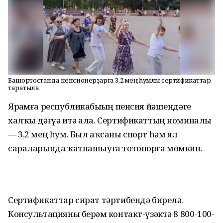
Башҡортостанда пенсионерҙарға 3,2 мең һумлыҡ сертификаттар
таратыла
Ярҙамға республикабыҙҙың пенсия йәшендәге
халҡы дәғүә итә ала. Сертификаттың номиналы
— 3,2 мең һум. Был аҡсаны спорт һәм ял
сараларында ҡатнашыуға тотонорға мөмкин.
Сертификаттар сират тәртибендә бирелә.
Консультацияны берҙәм контакт-үзәктә 8 800-100-