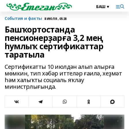
События и факты
8 ИЮЛЯ , 05:28
Башҡортостанда
пенсионерҙарға 3,2 мең
һумлыҡ сертификаттар
таратыла
Сертификатты 10 июлдән алып алырға
мөмкин, тип хәбәр иттеләр ғаилә, хеҙмәт
һәм халыҡты социаль яҡлау
министрлығында.