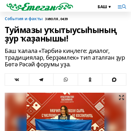
События и факты
3 ИЮЛЯ , 04:39
Туймазы уҡытыусыһының
ҙур ҡаҙанышы!
Баш ҡалала «Тәрбиә киңлеге: диалог,
традициялар, берҙәмлек» тип аталған ҙур
Бөтә Рәсәй форумы уҙа.