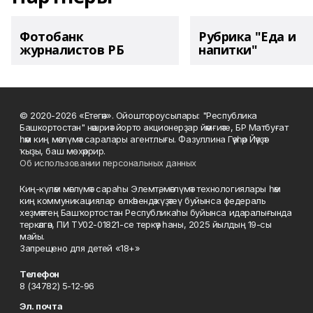
Фотобанк
Рубрика "Еда и
журналистов РБ
напитки"
© 2020-2026 «Етегән». Ойоштороусылары: "Республика
Башкортостан" нәшриәт йорто акционерҙар йәмғиәте, БР Матбуғат
һәм киң мәғлүмәт саралары агентлығы. Фазуллина Гәүһәр Йәүҙәт
ҡыҙы, баш мөхәррир.
Об использовании персональных данных
Киң-күләм мәғлүмәт сараһы Элемтә, мәғлүмәт технологиялары һәм
киң коммуникациялар өлкәһендә күҙәтеү буйынса федераль
хеҙмәттең Башҡортостан Республикаһы буйынса идаралығында
теркәлгән, ПИ ТУ02-01821-се теркәү һаны, 2025 йылдың 19-сы
майы.
Запрещено для детей «18+»
Телефон
8 (34782) 5-12-96
Эл. почта