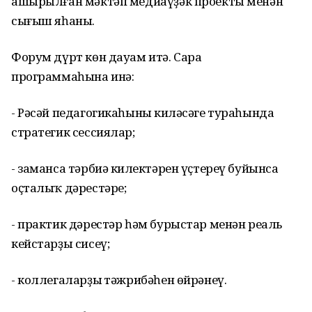
ашырылған мәктәп медиаүҙәк проекты менән
сығыш яһаны.
Форум дүрт көн дауам итә. Сара
программаһына инә:
- Рәсәй педагогикаһының киләсәге тураһында
стратегик сессиялар;
- заманса тәрбиә киңлектәрен үҫтереү буйынса
оҫталыҡ дәрестәре;
- практик дәрестәр һәм бурыстар менән реаль
кейстарҙы сисеү;
- коллегаларҙың тәжрибәһен өйрәнеү.