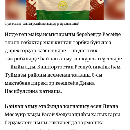
Туймазы уҡытыусыһының ҙур ҡаҙанышы!
Илдең төп майҙансыҡтарының береһендә Рәсәйҙең
төрлө төбәктәренән килгән тәрбиә буйынса
директорҙар кәңәшселәре — педагогик
тәжрибәләрҙе һайлап алыу конкурсы еңеүселәре
— йыйылды. Башҡортостан Республикаһы һәм
Туймазы районы исеменән ҡаланың 6-сы
мәктәбенең директор кәңәшсеһе Диана
Насибуллина ҡатнаша.
Һайлап алыу этабында ҡатнашыу өсөн Диана
Мөсәүир ҡыҙы Рәсәй Федерацияһы халыҡтары
берҙәмлеге йылы сиктәрендә тормошҡа