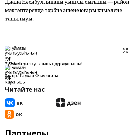
Диана Нәсибуллинаның уңышлы сығышы — район
мәктәптәрендә тәрбиә эшенең юғары кимәленең
танылыуы.
Туймазы уҡытыусыһының ҙур ҡаҙанышы!
Автор:
Гаухар Фазуллина
Читайте нас
Партнеры