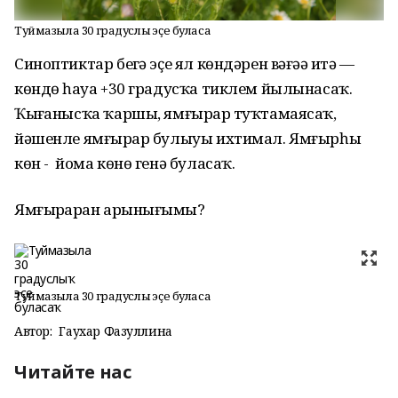
Туймазыла 30 градуслыҡ эҫе буласаҡ
Синоптиктар беҙгә эҫе ял көндәрен вәғәҙә итә —
көндөҙ һауа +30 градусҡа тиклем йылынасаҡ.
Ҡыҙғанысҡа ҡаршы, ямғырҙар туҡтамаясаҡ,
йәшенле ямғырҙар булыуы ихтимал. Ямғырһыҙ
көн - йома көнө генә буласаҡ.
Ямғырҙарҙан арынығыҙмы?
Туймазыла 30 градуслыҡ эҫе буласаҡ
Автор:
Гаухар Фазуллина
Читайте нас