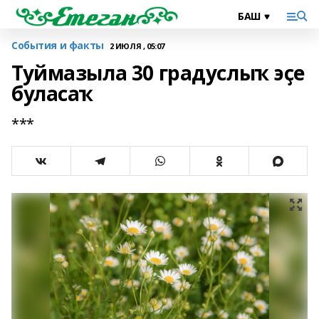
События и факты
2 ИЮЛЯ , 05:07
Туймазыла 30 градуслыҡ эҫе
буласаҡ
***