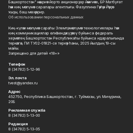
Башкортостан" нәшриәт йорто акционерҙар йәмғиәте, БР Матбуғат
һәм киң мәғлүмәт саралары агентлығы. Фазуллина Гәүһәр Йәүҙәт
ҡыҙы, баш мөхәррир.
Об использовании персональных данных
Киң-күләм мәғлүмәт сараһы Элемтә, мәғлүмәт технологиялары һәм
киң коммуникациялар өлкәһендә күҙәтеү буйынса федераль
хеҙмәттең Башҡортостан Республикаһы буйынса идаралығында
теркәлгән, ПИ ТУ02-01821-се теркәү һаны, 2025 йылдың 19-сы
майы.
Запрещено для детей «18+»
Телефон
8 (34782) 5-12-96
Эл. почта
tvest@yandex.ru
Адрес
452750, Республика Башкортостан, г. Туймазы, ул. Мичурина,
20Б
Рекламная служба
8 (34782) 5-13-00
Редакция
8 (34782) 5-13-05