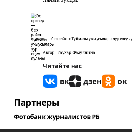
Өс призер — бер район: Туймазы уҡыусылары ҙур еңеү я
Автор:
Гаухар Фазуллина
Читайте нас
Партнеры
Фотобанк журналистов РБ