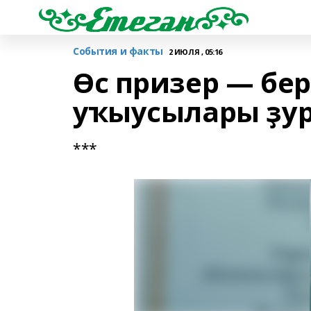
События и факты
2 ИЮЛЯ , 05:16
Өс призер — бе
уҡыусылары ҙур
***