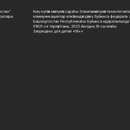
остан"
Киң-күләм мәғлүмәт сараһы Элемтә, мәғлүмәт технологиял
саралары
коммуникациялар өлкәһендә күҙәтеү буйынса федераль 
Башҡортостан Республикаһы буйынса идаралығында те
01821-се теркәү һаны, 2025 йылдың 19-сы майы.
Запрещено для детей «18+»