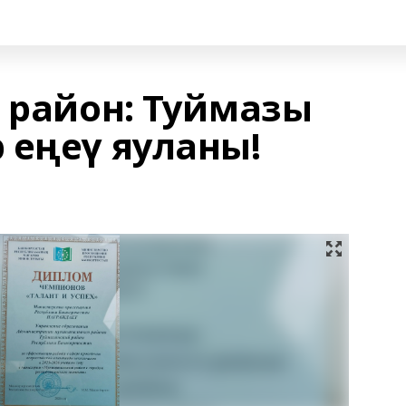
р район: Туймазы
 еңеү яуланы!