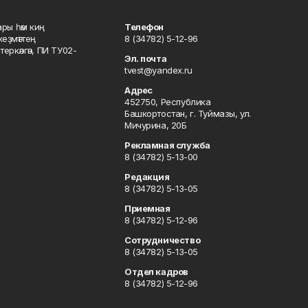
ары һәм киң
Телефон
хеҙмәттең
8 (34782) 5-12-96
ркәлгән, ПИ ТУ02-
Эл. почта
tvest@yandex.ru
Адрес
452750, Республика
Башкортостан, г. Туймазы, ул.
Мичурина, 20Б
Рекламная служба
8 (34782) 5-13-00
Редакция
8 (34782) 5-13-05
Приемная
8 (34782) 5-12-96
Сотрудничество
8 (34782) 5-13-05
Отдел кадров
8 (34782) 5-12-96