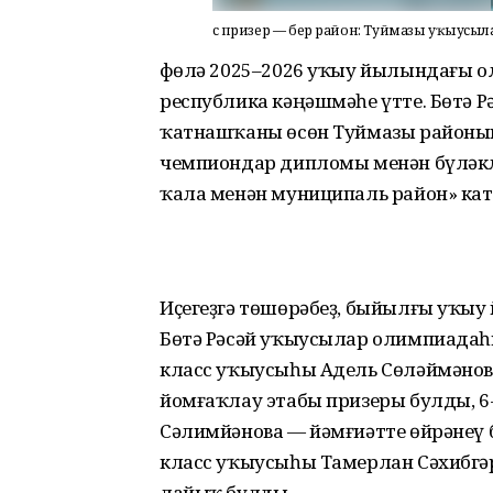
Өс призер — бер район: Туймазы уҡыусыл
Өфөлә 2025–2026 уҡыу йылындағы о
республика кәңәшмәһе үтте. Бөтә
ҡатнашҡаны өсөн Туймазы районы
чемпиондар дипломы менән бүләкл
ҡала менән муниципаль район» к
Иҫегеҙгә төшөрәбеҙ, быйылғы уҡы
Бөтә Рәсәй уҡыусылар олимпиадаһы
класс уҡыусыһы Адель Сөләймәнов
йомғаҡлау этабы призеры булды, 6
Сәлимйәнова — йәмғиәтте өйрәнеү б
класс уҡыусыһы Тамерлан Сәхибгәр
лайыҡ булды.