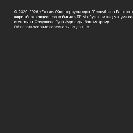
© 2020-2026 «Етегән». Ойоштороусылары: "Республика Башкорт
нәшриәт йорто акционерҙар йәмғиәте, БР Матбуғат һәм киң мәғлүмәт 
агентлығы. Фазуллина Гәүһәр Йәүҙәт ҡыҙы, баш мөхәррир.
Об использовании персональных данных