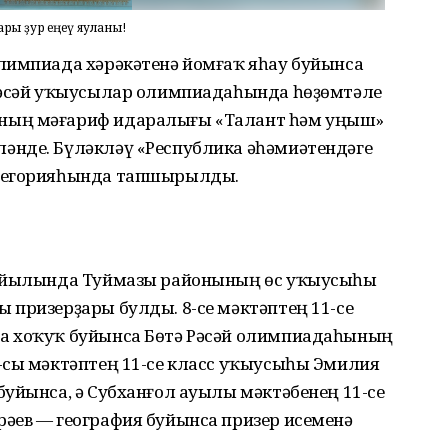
ары ҙур еңеү яуланы!
лимпиада хәрәкәтенә йомғаҡ яһау буйынса
 Рәсәй уҡыусылар олимпиадаһында һөҙөмтәле
ның мәғариф идаралығы «Талант һәм уңыш»
әнде. Бүләкләү «Республика әһәмиәтендәге
атегорияһында тапшырылды.
у йылында Туймазы районының өс уҡыусыһы
 призерҙары булды. 8-се мәктәптең 11-се
а хоҡуҡ буйынса Бөтә Рәсәй олимпиадаһының
-сы мәктәптең 11-се класс уҡыусыһы Эмилия
уйынса, ә Субханғол ауылы мәктәбенең 11-се
әев — география буйынса призер исеменә