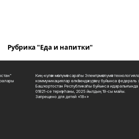
Рубрика "Еда и напитки"
остан"
Киң-күләм мәғлүмәт сараһы Элемтә, мәғлүмәт технологиял
саралары
коммуникациялар өлкәһендә күҙәтеү буйынса федераль 
Башҡортостан Республикаһы буйынса идаралығында те
01821-се теркәү һаны, 2025 йылдың 19-сы майы.
Запрещено для детей «18+»