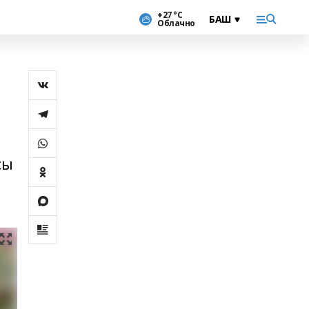
+27 °С
Облачно
сы