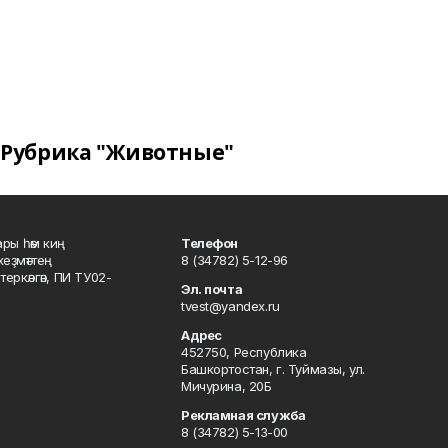
Рубрика "Животные"
ары һәм киң
Телефон
хеҙмәттең
8 (34782) 5-12-96
ркәлгән, ПИ ТУ02-
Эл. почта
tvest@yandex.ru
Адрес
452750, Республика
Башкортостан, г. Туймазы, ул.
Мичурина, 20Б
Рекламная служба
8 (34782) 5-13-00