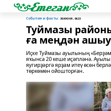
События и факты
30 ИЮНЯ , 06:23
Туймазы районы
ға меңдән ашыу
Иҫке Туймазы ауылының «Берҙәмл
яҡынса 20 кеше иҫәпләнә. Ауылы
яугирҙәргә ярҙам итеү өсөн берл
төркөмөн ойошторған.