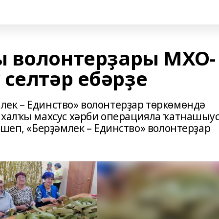
 волонтерҙары МХО-
 селтәр ебәрҙе
ек – Единство» волонтерҙар төркөмөндә
 халҡы махсус хәрби операцияла ҡатнашыу
әшеп, «Берҙәмлек – Единство» волонтерҙар