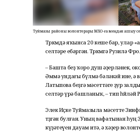
Туймазы районы волонтерҙары МХО-ға меңдән ашыу сел
Төркөмдә яҡынса 20 кеше бар, улар
селтәре ебәргән. Төркөмгә Рузилә Фро
– Башта беҙ ҡоро душ әҙерләнек, о
Әммә ундағы бүлмә бәләкәй ине, ә 
Латыпова беҙгә мәсеттәге ҙур залд
селтәр үрә башланыҡ, – тип һөйләй 
Элек Иҫке Туймазыла мәсетте Зин
төҙөгән булған. Уның вафатынан һу
күҙәтеүен дауам итә, ә хәҙер волонт