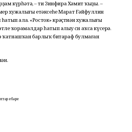
рҙам күрһәтә, – ти Зинфира Хәмит ҡыҙы. –
рмер хужалығы етәксеһе Марат Ғәйфуллин
л һатып ала. «Росток» крәҫтиән хужалығы
ле ҡорамалдар һатып алыу өсөн аҡса күсерә.
ҙә ҡатнашҡан барлыҡ битараф булмаған
нән.
тәр ебәрҙе