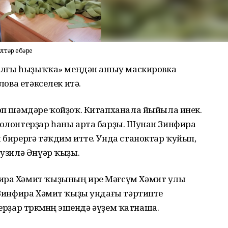
тәр ебәрҙе
 «алғы һыҙыҡҡа» меңдән ашыу маскировка
лова етәкселек итә.
коп шәмдәре ҡойҙоҡ. Китапханала йыйыла инек.
волонтерҙар һаны арта барҙы. Шунан Зинфира
ы бирергә тәҡдим итте. Унда станоктар ҡуйып,
Рузилә Әнүәр ҡыҙы.
фира Хәмит ҡыҙының ире Мәғсүм Хәмит улы
ң Зинфира Хәмит ҡыҙы ундағы тәртипте
ерҙар төркөмөнөң эшендә әүҙем ҡатнаша.