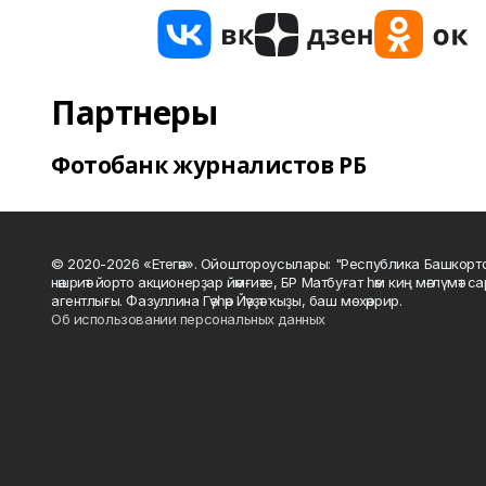
Партнеры
Фотобанк журналистов РБ
© 2020-2026 «Етегән». Ойоштороусылары: "Республика Башкорт
нәшриәт йорто акционерҙар йәмғиәте, БР Матбуғат һәм киң мәғлүмәт 
агентлығы. Фазуллина Гәүһәр Йәүҙәт ҡыҙы, баш мөхәррир.
Об использовании персональных данных