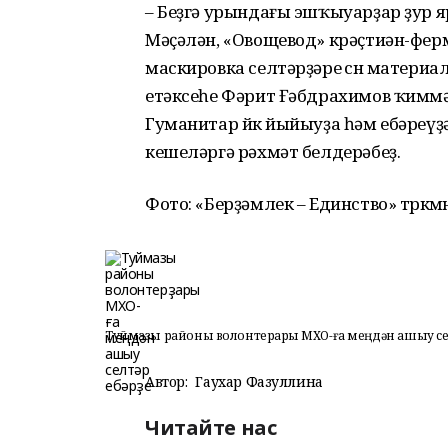
– Беҙгә урындағы эшҡыуарҙар ҙур я
Мәҫәлән, «Овощевод» крәҫтиән-фе
маскировка селтәрҙәре өсөн материа
етәксеһе Фәрит Ғәбдрахимов ҡиммәт
Гуманитар йөк йыйыуҙа һәм ебәреү
кешеләргә рәхмәт белдерәбеҙ.
Фото: «Берҙәмлек – Единство» төркөмө
Туймазы районы волонтерҙары МХО-ға меңдән ашыу сел
Автор:
Гаухар Фазуллина
Читайте нас