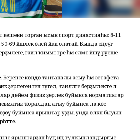
т кешенән торған ысын спорт династияһы: 8-11
м 50-69 йәшлек өләсәй йәки олатай. Бында еңеүгә
леге, ғаилә ҡиммәттәре һәм сәләмәт йәшәү рәүеше
 Беренсе көндө тантаналы асыу һәм эстафета
әҙерлеген генә түгел, ә ғаиләләге берҙәмлекте лә
ылар дөйөм физик әҙерлек буйынса нормативтар
 пневматик ҡоралдан атыу буйынса ла көс
йөҙөү буйынса ярыштар уҙҙы, унда өлкән быуын
һәтте.
нешле ярыштарҙан һуң иң тулҡынландырғыс