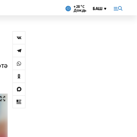
+28 °С
Дождь
өтә