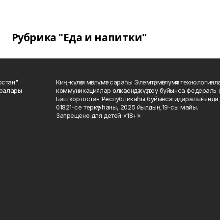
Рубрика "Еда и напитки"
остан"
Киң-күләм мәғлүмәт сараһы Элемтә, мәғлүмәт технологиял
саралары
коммуникациялар өлкәһендә күҙәтеү буйынса федераль 
Башҡортостан Республикаһы буйынса идаралығында те
01821-се теркәү һаны, 2025 йылдың 19-сы майы.
Запрещено для детей «18+»