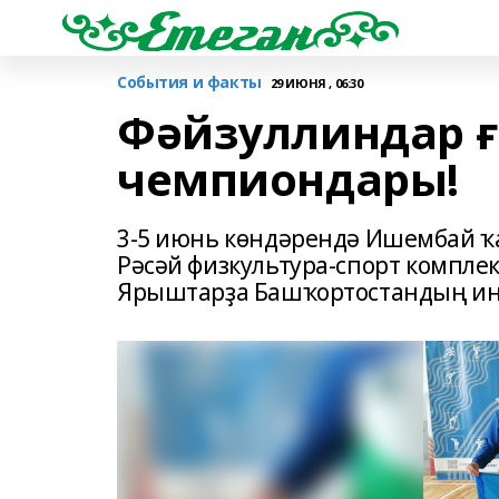
События и факты
29 ИЮНЯ , 06:30
Фәйзуллиндар ғ
чемпиондары!
3-5 июнь көндәрендә Ишембай ҡа
Рәсәй физкультура-спорт комплек
Ярыштарҙа Башҡортостандың иң 