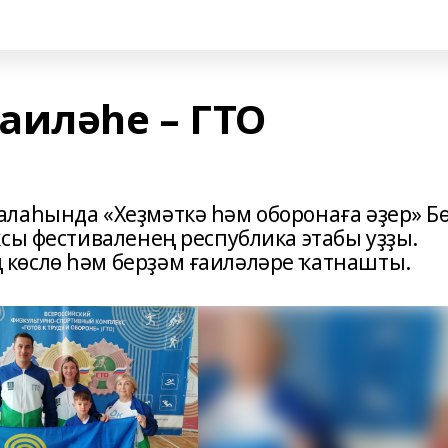
аиләһе – ГТО
лаһында «Хеҙмәткә һәм оборонаға әҙер» Б
сы фестиваленең республика этабы уҙҙы.
көслө һәм берҙәм ғаиләләре ҡатнашты.