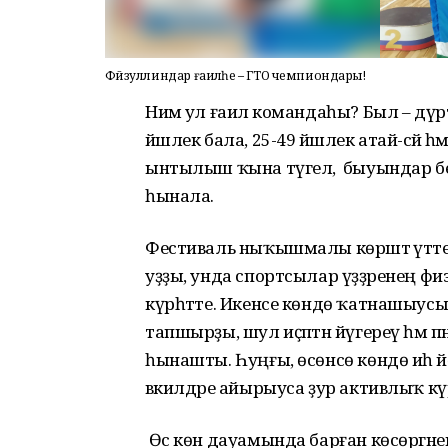
Фәйзуллиндар ғаиләһе – ГТО чемпиондары!
Нимә ул ғаилә командаһы? Был – дүр
йәшлек бала, 25-49 йәшлек атай-әсәй һә
ынтылыш ҡына түгел, ә быуындар берҙәм
һынала.
Фестиваль ныҡышмалы көрәштә үтте.
уҙҙы, унда спортсылар үҙҙәренең физик 
күрһәтте. Икенсе көндө ҡатнашыус
тапшырҙы, шул иҫәптән йүгереү һәм
һынашты. Һуңғы, өсөнсө көндө иһә 
вәкилдәре айырыуса ҙур активлыҡ күр
Өс көн дауамында барған көсөргә