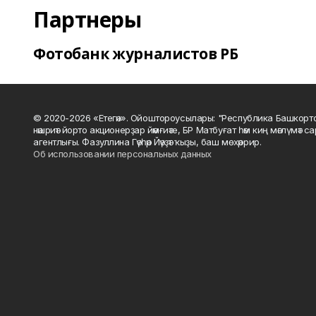
Партнеры
Фотобанк журналистов РБ
© 2020-2026 «Етегән». Ойоштороусылары: "Республика Башкорт
нәшриәт йорто акционерҙар йәмғиәте, БР Матбуғат һәм киң мәғлүмәт 
агентлығы. Фазуллина Гәүһәр Йәүҙәт ҡыҙы, баш мөхәррир.
Об использовании персональных данных