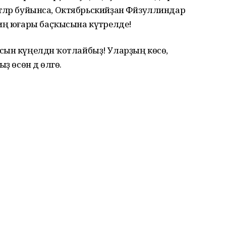
мтәләр буйынса, Октябрьскийҙан Фәйзуллиндар
иң юғары баҫҡысына күтәрелде!
сын күңелдән ҡотлайбыҙ! Уларҙың көсө,
ҙ өсөн дә өлгө.