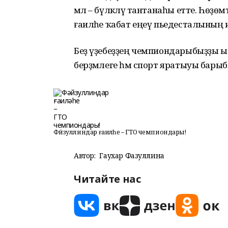
мәл – бүләкләү тантанаһы етте. Һөҙө
ғаиләһе ҡабат еңеү пьедесталының 
Беҙ үҙебеҙҙең чемпиондарыбыҙҙы ы
берҙәмлеге һәм спорт яратыуы барыбы
Фәйзуллиндар ғаиләһе – ГТО чемпиондары!
Автор:
Гаухар Фазуллина
Читайте нас