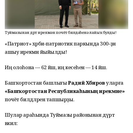
Туймазынан дүрт ирекмән почёт билдәһенә лайыҡ булды!
«Патриот» хәрби‑патриотик паркында 300‑ҙән
ашыу ирекмән йыйылды!
Иң олоһона — 62 йәш, иң кесеһенә — 14 йәш.
Башҡортостан башлығы
Радий Хәбиров
уларға
«Башҡортостан Республикаһының ирекмәне»
почёт билдәләрен тапшырҙы.
Шулар араһында Туймазы районынан дүрт
вәкил: