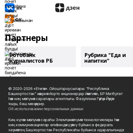
Партнеры
Фотобанк
Рубрика "Еда и
журналистов РБ
напитки"
© 2020-2026 «Етегән». Ойоштороусылары: "Республика
Башкортостан" нәшриәт йорто акционерҙар йәмғиәте, БР Матбуғат
һәм киң мәғлүмәт саралары агентлығы. Фазуллина Гәүһәр Йәүҙәт
ҡыҙы, баш мөхәррир.
Об использовании персональных данных
Киң-күләм мәғлүмәт сараһы Элемтә, мәғлүмәт технологиялары һәм
киң коммуникациялар өлкәһендә күҙәтеү буйынса федераль
хеҙмәттең Башҡортостан Республикаһы буйынса идаралығында