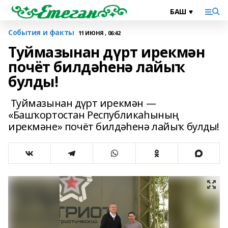
События и факты
11 ИЮНЯ , 06:42
Туймазынан дүрт ирекмән
почёт билдәһенә лайыҡ
булды!
Туймазынан дүрт ирекмән —
«Башҡортостан Республикаһының
ирекмәне» почёт билдәһенә лайыҡ булды!