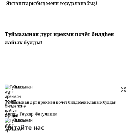
Яҡташтарыбыҙ менән ғорурланабыҙ!
Туймазынан дүрт ирекмән почёт билдәһенә
лайыҡ булды!
Туймазынан дүрт ирекмән почёт билдәһенә лайыҡ булды!
Автор:
Гаухар Фазуллина
Читайте нас