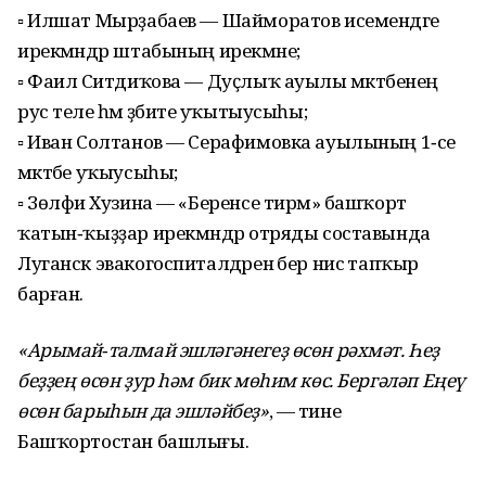
▫️ Илшат Мырҙабаев — Шайморатов исемендәге
ирекмәндәр штабының ирекмәне;
▫️ Фаилә Ситдиҡова — Дуҫлыҡ ауылы мәктәбенең
рус теле һәм әҙәбиәте уҡытыусыһы;
▫️ Иван Солтанов — Серафимовка ауылының 1‑се
мәктәбе уҡыусыһы;
▫️ Зөлфиә Хузина — «Беренсе тирмә» башҡорт
ҡатын‑ҡыҙҙар ирекмәндәр отряды составында
Луганск эвакогоспиталдәренә бер нисә тапҡыр
барған.
«Арымай‑талмай эшләгәнегеҙ өсөн рәхмәт. Һеҙ
беҙҙең өсөн ҙур һәм бик мөһим көс. Бергәләп Еңеү
өсөн барыһын да эшләйбеҙ»
, — тине
Башҡортостан башлығы.