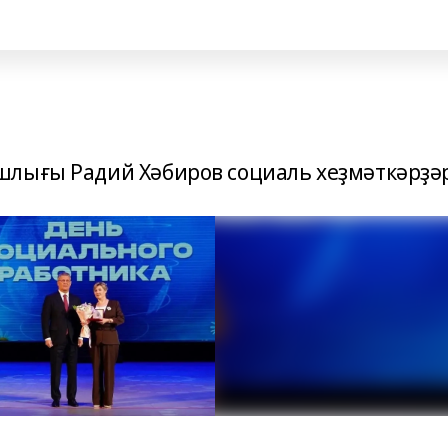
шлығы Радий Хәбиров социаль хеҙмәткәрҙә