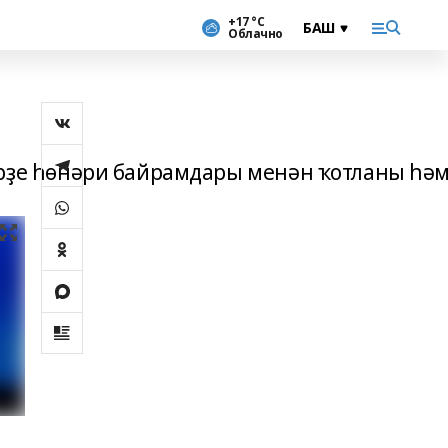
+17 °С
Облачно
рҙе һөнәри байрамдары менән ҡотланы һә