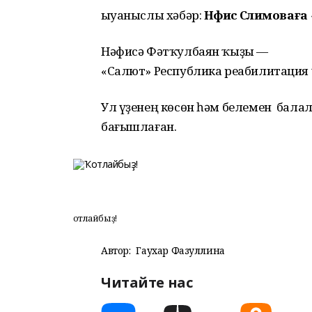
Ҡыуаныслы хәбәр:
Нәфисә Сәлимоваға
Нәфисә Фәтҡулбаян ҡыҙы —
«Салют» Республика реабилитация 
Ул үҙенең көсөн һәм белемен балал
бағышлаған.
Ҡотлайбыҙ!
Автор:
Гаухар Фазуллина
Читайте нас