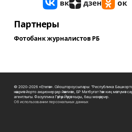
Партнеры
Фотобанк журналистов РБ
© 2020-2026 «Етегән». Ойоштороусылары: "Республика Башкорт
нәшриәт йорто акционерҙар йәмғиәте, БР Матбуғат һәм киң мәғлүмәт 
агентлығы. Фазуллина Гәүһәр Йәүҙәт ҡыҙы, баш мөхәррир.
Об использовании персональных данных