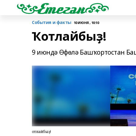
События и факты
10 ИЮНЯ , 10:10
Ҡотлайбыҙ!
9 июндә Өфөлә Башҡортостан Ба
Ҡотлайбыҙ!