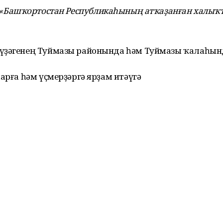
«Башҡортостан Республикаһының атҡаҙанған халыҡт
үҙәгенең Туймазы районында һәм Туймазы ҡалаһынд
арға һәм үҫмерҙәргә ярҙам итәүгә