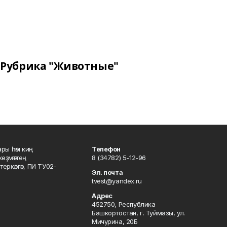
Рубрика "Животные"
ары һәм киң
Телефон
хеҙмәттең
8 (34782) 5-12-96
ркәлгән, ПИ ТУ02-
Эл. почта
tvest@yandex.ru
Адрес
452750, Республика
Башкортостан, г. Туймазы, ул.
Мичурина, 20Б