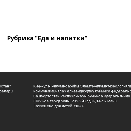
Рубрика "Еда и напитки"
остан"
Киң-күләм мәғлүмәт сараһы Элемтә, мәғлүмәт технологиял
саралары
коммуникациялар өлкәһендә күҙәтеү буйынса федераль 
Башҡортостан Республикаһы буйынса идаралығында те
01821-се теркәү һаны, 2025 йылдың 19-сы майы.
Запрещено для детей «18+»