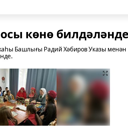
посы көнө билдәләнд
каһы Башлығы Радий Хәбиров Указы менән
нде.