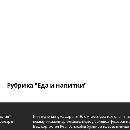
Рубрика "Еда и напитки"
остан"
Киң-күләм мәғлүмәт сараһы Элемтә, мәғлүмәт технологиял
саралары
коммуникациялар өлкәһендә күҙәтеү буйынса федераль 
Башҡортостан Республикаһы буйынса идаралығында те