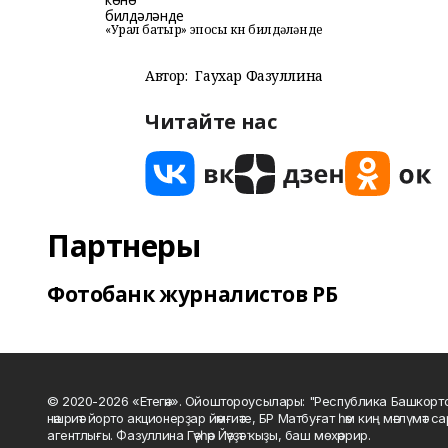
«Урал батыр» эпосы көнө билдәләнде
Автор:
Гаухар Фазуллина
Читайте нас
Партнеры
Фотобанк журналистов РБ
© 2020-2026 «Етегән». Ойоштороусылары: "Республика Башкорт
нәшриәт йорто акционерҙар йәмғиәте, БР Матбуғат һәм киң мәғлүмәт 
агентлығы. Фазуллина Гәүһәр Йәүҙәт ҡыҙы, баш мөхәррир.