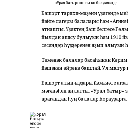
«Урал батыр» эпосы көнө билдәләнде
Башҡорт тарихи‑мәҙәни үҙәгендә м
йәйге лагеры балалары һәм «Ағинәй
ҡатнашты. Үҙәктең баш белгесе Гөлм
йылдан ашыу булыуын һәм 1910 йы
сәсәндәр һүҙҙәренән яҙып алыуын һ
Төмәнәк балалар баҡсаһынан Кәрим 
йәшенән өйрәнә башлай. Ул
матур
Башҡорт ҡатын-ҡыҙҙары йәмғиәте ағз
мәғәнәһен аңлатты. «Урал батыр»
ҡарағандан һуң балалар һорауҙарға 