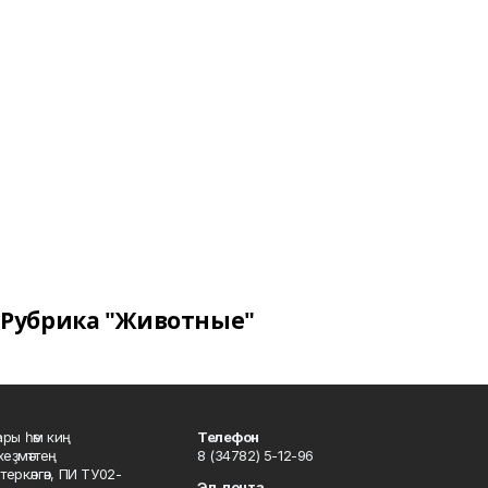
Рубрика "Животные"
ары һәм киң
Телефон
хеҙмәттең
8 (34782) 5-12-96
ркәлгән, ПИ ТУ02-
Эл. почта