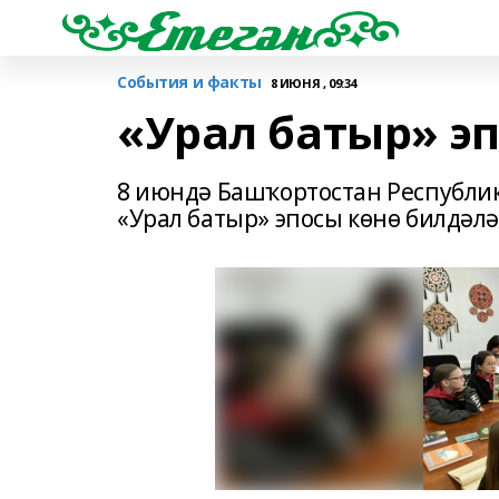
События и факты
8 ИЮНЯ , 09:34
«Урал батыр» э
8 июндә Башҡортостан Республи
«Урал батыр» эпосы көнө билдәлә