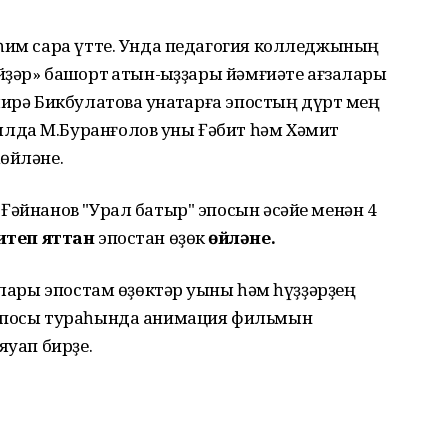
өһим сара үтте. Унда педагогия колледжының
ҙәр» башҡорт ҡатын-ҡыҙҙары йәмғиәте ағзалары
ирә Бикбулатова ҡунаҡтарға эпостың дүрт мең
лда М.Буранғолов уны Ғәбит һәм Хәмит
өйләне.
Ғәйнанов "Урал батыр" эпосын әсәйе менән 4
итеп
яттан
эпостан өҙөк
һөйләне.
алары эпостам өҙөктәр уҡыны һәм һүҙҙәрҙең
 эпосы тураһында анимация фильмын
яуап бирҙе.