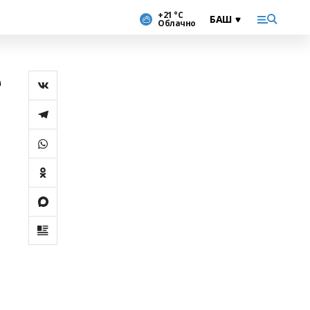
+21 °С
Облачно
е