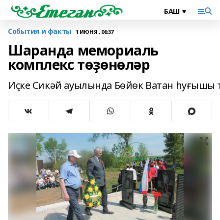
События и факты
1 ИЮНЯ , 06:37
Шаранда мемориаль
комплекс төҙөнөләр
Иҫке Сикәй ауылында Бөйөк Ватан һуғышы