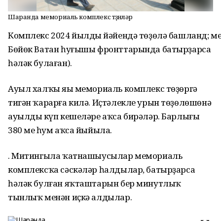
Шаранда мемориаль комплекс төҙөнөләр
Комплекс 2024 йылдың йәйендә төҙөлә башланд; мем
Бөйөк Ватан һуғышы фронттарында батырҙарса
һәләк булаған).
Ауыл халҡы яңы мемориаль комплекс төҙөргә
тигән ҡарарға килә. Иҫтәлекле урын төҙөлөшөнә
ауылдың күп кешеләре аҡса бирәләр. Барлығы
380 мең һум аҡса йыйыла.
. Митингыла ҡатнашыусылар мемориаль
комплексҡа сәскәләр һалдылар, батырҙарса
һәләк булған яҡташтарын бер минутлыҡ
тынлыҡ менән иҫкә алдылар.