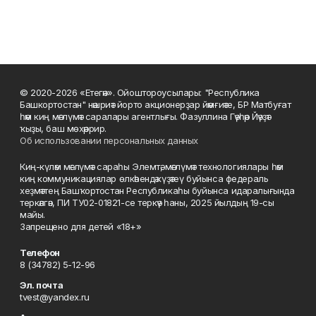
© 2020-2026 «Етегән». Ойоштороусылары: "Республика
Башкортостан" нәшриәт йорто акционерҙар йәмғиәте, БР Матбуғат
һәм киң мәғлүмәт саралары агентлығы. Фазуллина Гәүһәр Йәүҙәт
ҡыҙы, баш мөхәррир.
Об использовании персональных данных
Киң-күләм мәғлүмәт сараһы Элемтә, мәғлүмәт технологиялары һәм
киң коммуникациялар өлкәһендә күҙәтеү буйынса федераль
хеҙмәттең Башҡортостан Республикаһы буйынса идаралығында
теркәлгән, ПИ ТУ02-01821-се теркәү һаны, 2025 йылдың 19-сы
майы.
Запрещено для детей «18+»
Телефон
8 (34782) 5-12-96
Эл. почта
tvest@yandex.ru