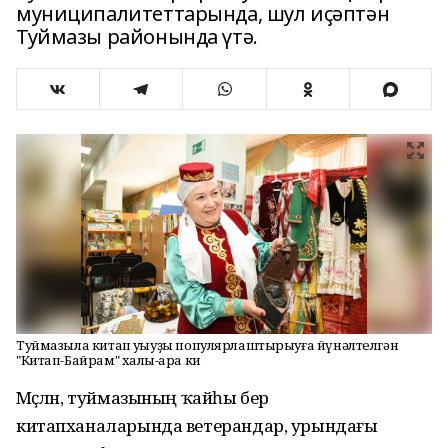
муниципалитеттарында, шул иҫәптән
Туймазы районында үтә.
Туймазыла китап уҡыуҙы популярлаштырыуға йүнәлтелгән
"Китап-Байрам" халыҡ-ара ки
Мәҫәлән, туймазының ҡайһы бер
китапханаларында ветерандар, урындағы