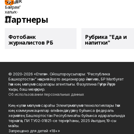
Партнеры
Фотобанк
Рубрика "Еда и
журналистов РБ
напитки"
© 2020-2026 «Етегән». Ойоштороусылары: "Республика
Башкортостан" нәшриәт йорто акционерҙар йәмғиәте, БР Матбуғат
һәм киң мәғлүмәт саралары агентлығы. Фазуллина Гәүһәр Йәүҙәт
ҡыҙы, баш мөхәррир.
Об использовании персональных данных
Киң-күләм мәғлүмәт сараһы Элемтә, мәғлүмәт технологиялары һәм
киң коммуникациялар өлкәһендә күҙәтеү буйынса федераль
хеҙмәттең Башҡортостан Республикаһы буйынса идаралығында
теркәлгән, ПИ ТУ02-01821-се теркәү һаны, 2025 йылдың 19-сы
майы.
Запрещено для детей «18+»