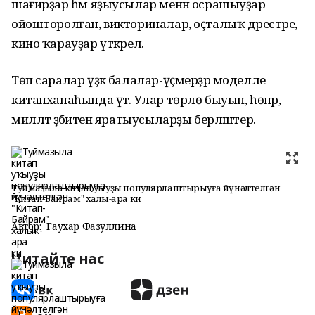
шағирҙар һәм яҙыусылар менән осрашыуҙар
ойошторолған, викториналар, оҫталыҡ дәрестәре,
кино ҡарауҙар үткәрелә.
Төп саралар үҙәк балалар-үҫмерҙәр моделле
китапханаһында үтә. Улар төрлө быуын, һөнәр,
милләт әҙәбиәтен яратыусыларҙы берләштерә.
Туймазыла китап уҡыуҙы популярлаштырыуға йүнәлтелгән
"Китап-Байрам" халыҡ-ара ки
Автор:
Гаухар Фазуллина
Читайте нас