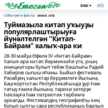
События и факты
29 МАЯ , 07:05
Туймазыла китап уҡыуҙы
популярлаштырыуға
йүнәлтелгән "Китап-
Байрам" халыҡ-ара ки
28-30 майҙа Өфөлә IV «Китап-Байрам»
Халыҡ-ара китап йәрминкәһе үтә, уның
инициаторы булып төбәк башлығы Радий
Хәбиров сығыш яһаны. Быйыл фестиваль
Рәсәйҙең халыҡтар берҙәмлеге йылына,
Башҡортостан Республикаһында ҙур һәм
татыу ғаилә йылына, тарихи хәтерҙе
һаҡлауға һәм патриотик тәрбиәгә
арналды. Фестивалдең географияһы киң
булып сыҡты-сара республиканың барлыҡ