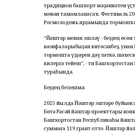
традицион башҡорт мәҙәниәтен үҫте
менән тамамланасаҡ. Фестиваль 20
Росмолодежь ярҙамында тормошҡ
“Йәштәр менән эшләү - беҙҙең өсөн
вазифаларыбыҙан китәсәкбеҙ, унан 
тормошта үҙҙәрен дәүләткә, шәхес
килергә тейеш”, - ти Башҡортоста
тураһында.
Беҙҙең белешмә:
2025 йылда Йәштәр эштәре буйынс
Бөтә Рәсәй йәштәр проекттары кон
Башҡортостан Республикаһы йәшт
суммаға 119 грант отто. Йәштәр йә