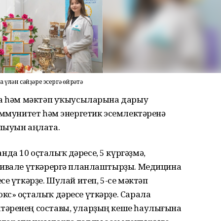
үлән сәйҙәре эсергә өйрәтә
ға һәм мәктәп уҡыусыларына дарыу
иммунитет һәм энергетик эсемлектәренә
лыуын аңлата.
да 10 оҫталыҡ дәресе, 5 күргәҙмә,
тивале үткәрергә планлаштырҙы. Медицина
е үткәрҙе. Шулай итеп, 5-се мәктәп
кс» оҫталыҡ дәресе үткәрҙе. Сарала
тәренең составы, уларҙың кеше һаулығына