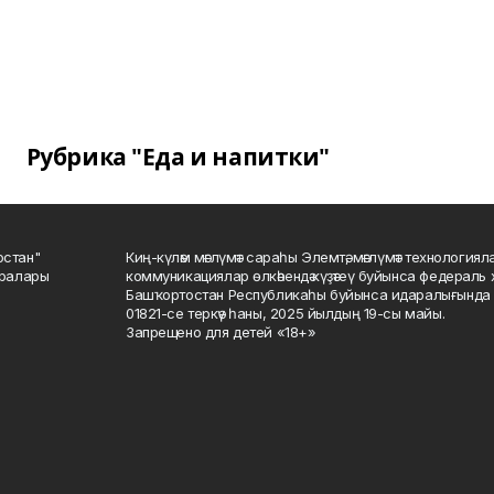
Рубрика "Еда и напитки"
остан"
Киң-күләм мәғлүмәт сараһы Элемтә, мәғлүмәт технологиял
саралары
коммуникациялар өлкәһендә күҙәтеү буйынса федераль 
Башҡортостан Республикаһы буйынса идаралығында те
01821-се теркәү һаны, 2025 йылдың 19-сы майы.
Запрещено для детей «18+»