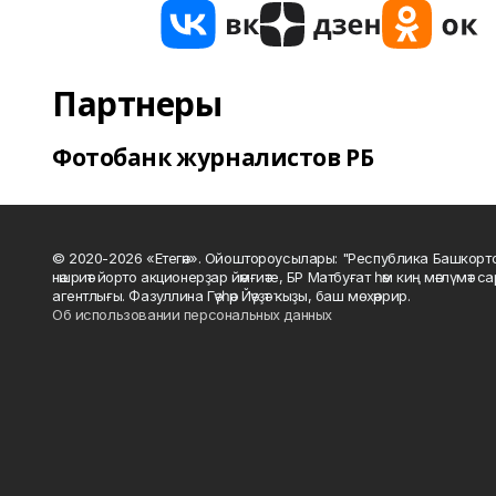
Партнеры
Фотобанк журналистов РБ
© 2020-2026 «Етегән». Ойоштороусылары: "Республика Башкорт
нәшриәт йорто акционерҙар йәмғиәте, БР Матбуғат һәм киң мәғлүмәт 
агентлығы. Фазуллина Гәүһәр Йәүҙәт ҡыҙы, баш мөхәррир.
Об использовании персональных данных