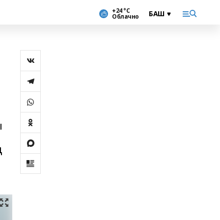
+24 °С
Облачно
ы
ң