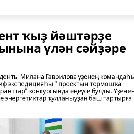
ент ҡыҙ йәштәрҙе
рынына үлән сәйҙәре
денты Милана Гаврилова үҙенең командаһ
риф экспедицияһы " проектын тормошҡа
ранттар" конкурсында еңеүсе булды. Үҙене
е энергетиктар ҡулланыуҙан баш тартырға