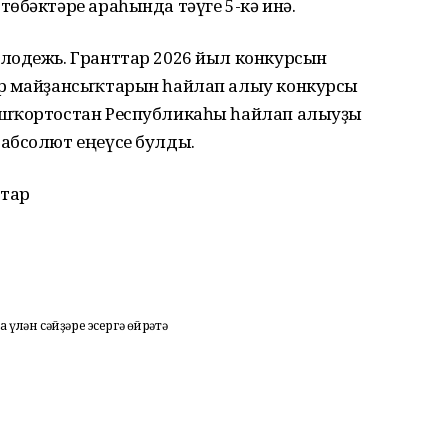
өбәктәре араһында тәүге 5-кә инә.
лодежь. Гранттар 2026 йыл конкурсын
әр майҙансыҡтарын һайлап алыу конкурсы
ашҡортостан Республикаһы һайлап алыуҙы
абсолют еңеүсе булды.
тар
үлән сәйҙәре эсергә өйрәтә