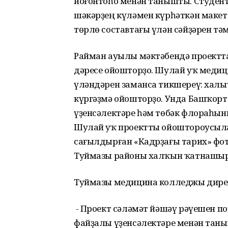
йоғонтоһо менән танышты. Студен
шәкәрҙең күләмен күрһәткән макет
төрлө составтағы үлән сәйҙәрен тә
Райман ауылы мәктәбендә проектт
дәресе ойошторҙо. Шулай уҡ меди
үләндәрен заманса тикшереү: хал
күргәҙмә ойошторҙо. Унда Башҡор
үҙенсәлектәре һәм төбәк флораһы
Шулай уҡ проектты ойоштороусыл
сағылдырған «Кадрҙағы тарих» фот
Туймазы районы халҡын ҡатнашыр
Туймазы медицина колледжы дирек
- Проект сәләмәт йәшәү рәүешен 
файҙалы үҙенсәлектәре менән таны