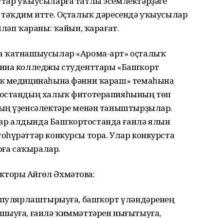
ттар уҡыусыларға татлы эсемлектәрҙәге
 тәҡдим итте. Оҫталыҡ дәресендә уҡыусылар
мләп ҡараны: ҡайын, ҡарағат.
а ҡатнашыусылар «Арома-арт» оҫталыҡ
цина колледжы студенттары «Башҡорт
ыҡ медицинаһына фәнни ҡараш» темаһына
тостандың халыҡ фитотерапияһының төп
ның үҙенсәлектәре менән таныштырҙылар.
ар алдында Башҡортостанда ғаилә ялын
оһүрәттәр конкурсы тора. Улар конкурста
ға саҡыралар.
торы Айгөл Әхмәтова:
популярлаштырыуға, башҡорт үләндәренең
шыуға, ғаилә ҡиммәттәрен нығытыуға,