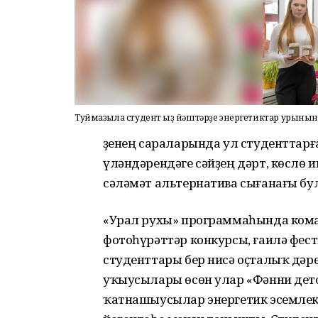
Туймазыла студент ҡыҙ йәштәрҙе энергетиктар урынына 
Үҙенең сараларында ул студенттар
үләндәрендәге сәйҙең дәрт, көслө 
сәләмәт альтернатива сығанағы бу
«Урал рухы» программаһында коман
фотоһүрәттәр конкурсы, ғаилә фес
студенттары бер нисә оҫталыҡ дәрес
уҡыусылары өсөн улар «Фәнни дето
ҡатнашыусылар энергетик эсемлек