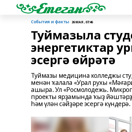
События и факты
26 МАЯ , 07:46
Туймазыла студ
энергетиктар у
эсергә өйрәтә
Туймазы медицина колледжы сту
менән ҡалала «Урал рухы «Мәға
ашыра. Ул «Росмолодежь. Микрог
проекты ярҙамында ҡыҙ йәштәрҙ
һәм үлән сәйҙәре эсергә күндерә.