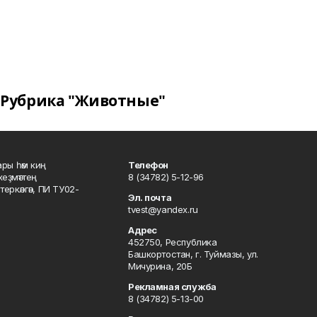
Рубрика "Животные"
ары һәм киң
Телефон
хеҙмәттең
8 (34782) 5-12-96
ркәлгән, ПИ ТУ02-
Эл. почта
tvest@yandex.ru
Адрес
452750, Республика
Башкортостан, г. Туймазы, ул.
Мичурина, 20Б
Рекламная служба
8 (34782) 5-13-00