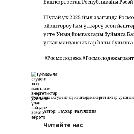
Башҡортостан Республикаһы Рәсәй т
Шулай уҡ 2025 йыл аҙағында Росмо
ойоштороу һәм үткәреү өсөн йәшт
үтте. Уның йомғаҡтары буйынса Б
үткән майҙансыҡтар һаны буйынса 
#Росмолодежь #Росмолодежьгрант
Туймазыла студент ҡыҙ йәштәрҙе энергетиктар урынына 
Автор:
Гаухар Фазуллина
Читайте нас