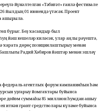
реүгә йүнәлтелгән «Тәбиғәт» ғаилә фестивале
26 йылдың 01 июнендә үтәсәк. Проект
а ашырыла.
 төп бурыс. Беҙ ҡасандыр был
һуң йәш кешеләр киләсәк, улар аңлы рәүештә,
кә ҡарата дөрөҫ позициялаштырыу менән
н Башлығы Радий Хәбиров йәштәр менән эшләү
а федераль агентлыҡ форум кампанияһын һәм
курсын уҙғарыу йомғаҡтары буйынса
әре дөйөм суммаһы 85 миллион һумдан ашыу
леп иткән грант средстволары күләме буйынса